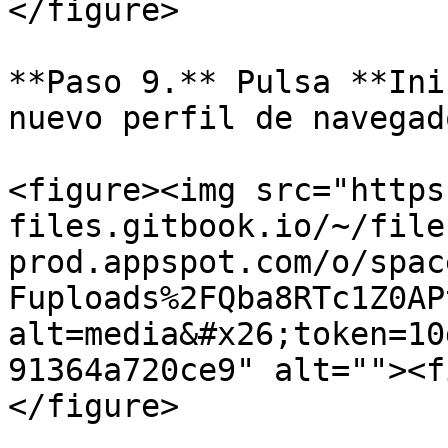
</figure>

**Paso 9.** Pulsa **Ini
nuevo perfil de navegado
<figure><img src="https
files.gitbook.io/~/file
prod.appspot.com/o/spac
Fuploads%2FQba8RTc1Z0AP
alt=media&#x26;token=10
91364a720ce9" alt=""><f
</figure>
