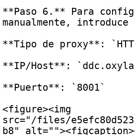
**Paso 6.** Para config
manualmente, introduce 
**Tipo de proxy**: `HTT
**IP/Host**: `ddc.oxyla
**Puerto**: `8001`

<figure><img 
src="/files/e5efc80d523
b8" alt=""><figcaption>