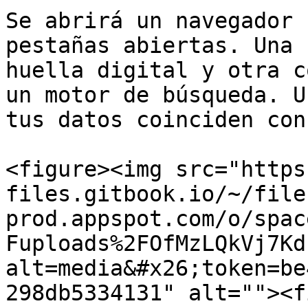
Se abrirá un navegador 
pestañas abiertas. Una 
huella digital y otra c
un motor de búsqueda. U
tus datos coinciden con
<figure><img src="https
files.gitbook.io/~/file
prod.appspot.com/o/spac
Fuploads%2FOfMzLQkVj7Kd
alt=media&#x26;token=be
298db5334131" alt=""><f