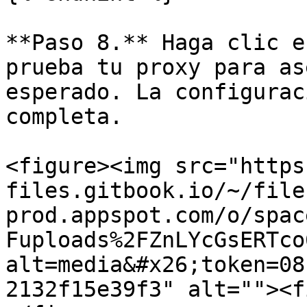
**Paso 8.** Haga clic e
prueba tu proxy para as
esperado. La configurac
completa.

<figure><img src="https
files.gitbook.io/~/file
prod.appspot.com/o/spac
Fuploads%2FZnLYcGsERTco
alt=media&#x26;token=08
2132f15e39f3" alt=""><f