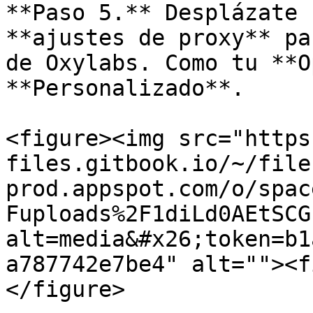
**Paso 5.** Desplázate 
**ajustes de proxy** pa
de Oxylabs. Como tu **O
**Personalizado**.

<figure><img src="https
files.gitbook.io/~/file
prod.appspot.com/o/spac
Fuploads%2F1diLd0AEtSCG
alt=media&#x26;token=b1
a787742e7be4" alt=""><f
</figure>
