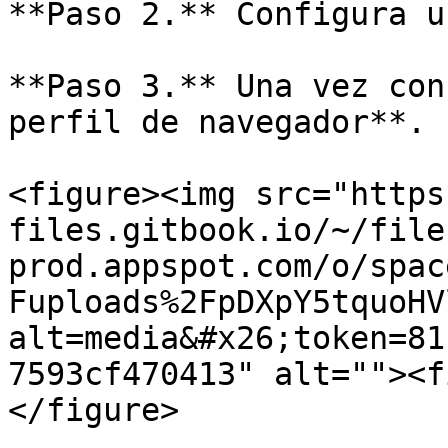
**Paso 2.** Configura u
**Paso 3.** Una vez con
perfil de navegador**.

<figure><img src="https
files.gitbook.io/~/file
prod.appspot.com/o/spac
Fuploads%2FpDXpY5tquoHV
alt=media&#x26;token=81
7593cf470413" alt=""><f
</figure>
