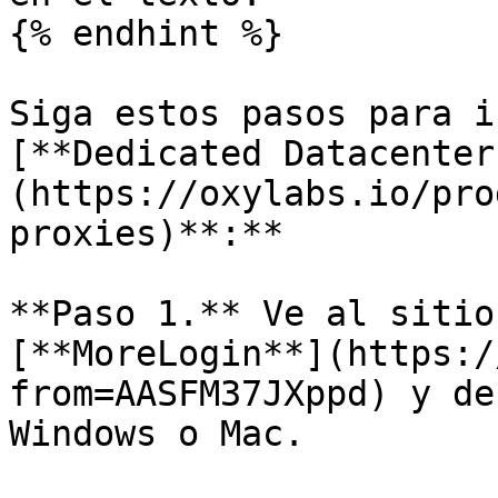
{% endhint %}

Siga estos pasos para i
[**Dedicated Datacenter
(https://oxylabs.io/pro
proxies)**:**

**Paso 1.** Ve al sitio
[**MoreLogin**](https:/
from=AASFM37JXppd) y de
Windows o Mac.
