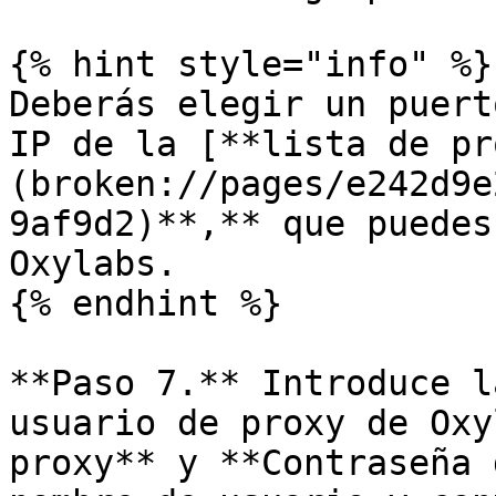
{% hint style="info" %}

Deberás elegir un puert
IP de la [**lista de pr
(broken://pages/e242d9e
9af9d2)**,** que puedes
Oxylabs.

{% endhint %}

**Paso 7.** Introduce l
usuario de proxy de Oxy
proxy** y **Contraseña 