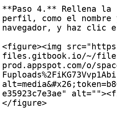
**Paso 4.** Rellena la 
perfil, como el nombre 
navegador, y haz clic e
<figure><img src="https
files.gitbook.io/~/file
prod.appspot.com/o/spac
Fuploads%2FiKG73Vvp1Abi
alt=media&#x26;token=b8
e35923c7e3ae" alt=""><f
</figure>
