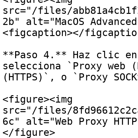
src="/files/abb81a4cb1f
2b" alt="MacOS Advanced
<figcaption></figcaptio
**Paso 4.** Haz clic en
selecciona `Proxy web (
(HTTPS)`, o `Proxy SOCKS
<figure><img 
src="/files/8fd96612c2c
6c" alt="Web Proxy HTTP
</figure>
