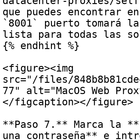
datacenter-proxies/self
que puedes encontrar en
`8001` puerto tomará la
lista para todas las so
{% endhint %}

<figure><img 
src="/files/848b8b81cde
77" alt="MacOS Web Prox
</figcaption></figure>

**Paso 7.** Marca la **
una contraseña** e intr