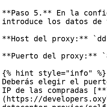
**Paso 5.** En la confi
introduce los datos de 
**Host del proxy:** `dd
**Puerto del proxy:** `
{% hint style="info" %}

Deberás elegir el puert
IP de las compradas [**
(https://developers.oxy