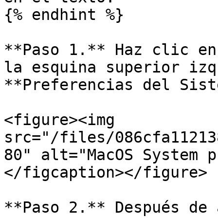
{% endhint %}

**Paso 1.** Haz clic en
la esquina superior izq
**Preferencias del Sist
<figure><img 
src="/files/086cfa11213
80" alt="MacOS System p
</figcaption></figure>

**Paso 2.** Después de 