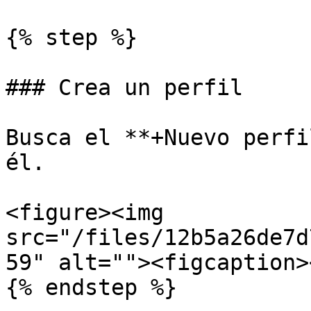
{% step %}

### Crea un perfil

Busca el **+Nuevo perfi
él.

<figure><img 
src="/files/12b5a26de7d
59" alt=""><figcaption>
{% endstep %}
