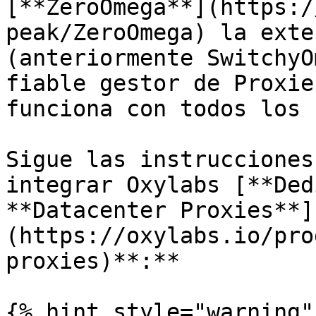
[**ZeroOmega**](https:/
peak/ZeroOmega) la exte
(anteriormente SwitchyO
fiable gestor de Proxie
funciona con todos los 
Sigue las instrucciones
integrar Oxylabs [**Ded
**Datacenter Proxies**]
(https://oxylabs.io/pro
proxies)**:**

{% hint style="warning" 