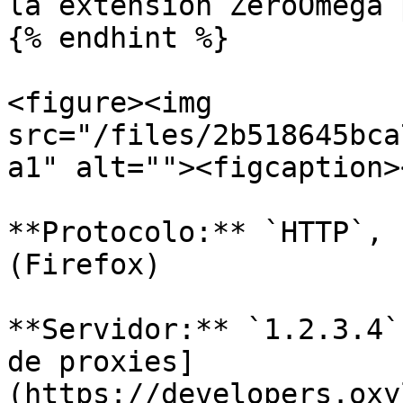
la extensión ZeroOmega 
{% endhint %}

<figure><img 
src="/files/2b518645bca
a1" alt=""><figcaption>
**Protocolo:** `HTTP`, 
(Firefox)

**Servidor:** `1.2.3.4`
de proxies]
(https://developers.oxy