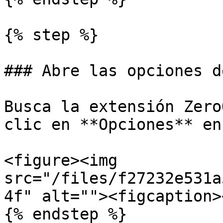
{% step %}

### Abre las opciones d
Busca la extensión Zero
clic en **Opciones** en
<figure><img 
src="/files/f27232e531a
4f" alt=""><figcaption>
{% endstep %}
