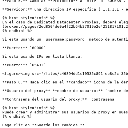
**Paso 5.** Cambiar **Protocolo** a `HTTP` o `SOCKS5`. 
**Servidor:** una dirección IP específica (`1.1.1.1`- e
{% hint style="info" %}

En el caso de Dedicated Datacenter Proxies, deberá eleg
(broken://pages/2ed8504de0a4f22b64b27019e2e4251817101c2
{% endhint %}

Si está usando un `username:password` método de autenti
**Puerto:** `60000`

Si está usando IPs en lista blanca:

**Puerto:** `65432`

<figure><img src="/files/c46894dd1c10535c891feb8c2cf35b
**Paso 6.** Haga clic en el **candado** icono de la der
**Usuario del proxy** **nombre de usuario:** `nombre de
**Contraseña del usuario del proxy:** `contraseña`

{% hint style="info" %}

Puede crear y administrar sus usuarios de proxy en nues
{% endhint %}

Haga clic en **Guarde los cambios.**
