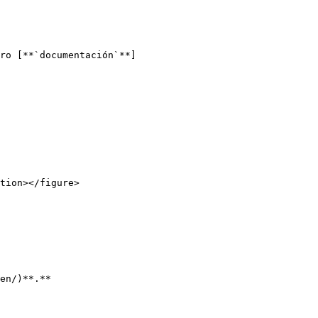
ro [**`documentación`**]
tion></figure>

en/)**.**
