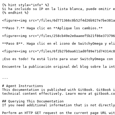
{% hint style="info" %}

Si ha incluido su IP en la lista blanca, puede omitir e
{% endhint %}

<figure><img src="/files/6d771366c0b52f4d26b927e7be381a
**Paso 7.** Haga clic en **Aplique los cambios.**

<figure><img src="/files/258cb49e2e0aaeef5b21f86e373796
**Paso 8**. Haga clic en el icono de SwitchyOmega y eli
<figure><img src="/files/6f2b27b0aa611ad0f89e71d74314c8
¡Eso es todo! Ya está listo para usar SwitchyOmega con 
Encuentre la publicación original del blog sobre la int
---

# Agent Instructions

This documentation is published with GitBook. GitBook i
technical content effectively. Learn more at gitbook.co
## Querying This Documentation

If you need additional information that is not directly
Perform an HTTP GET request on the current page URL wit