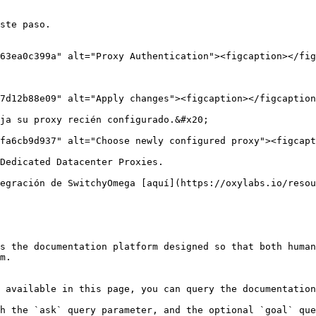
ste paso.

63ea0c399a" alt="Proxy Authentication"><figcaption></fig
7d12b88e09" alt="Apply changes"><figcaption></figcaption
ja su proxy recién configurado.&#x20;

fa6cb9d937" alt="Choose newly configured proxy"><figcapt
Dedicated Datacenter Proxies.

egración de SwitchyOmega [aquí](https://oxylabs.io/resou
s the documentation platform designed so that both human
m.

 available in this page, you can query the documentation
h the `ask` query parameter, and the optional `goal` que