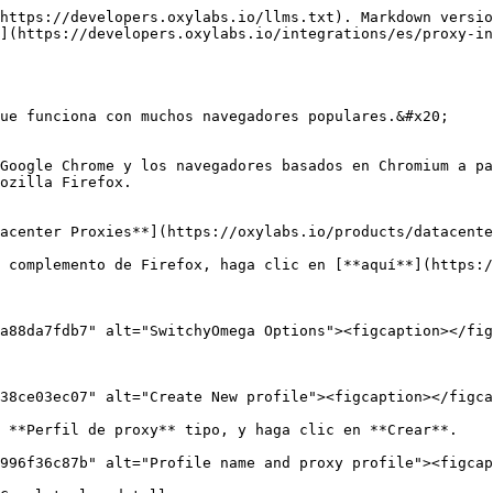
https://developers.oxylabs.io/llms.txt). Markdown versio
n](https://developers.oxylabs.io/integrations/es/proxy-in
ue funciona con muchos navegadores populares.&#x20;

Google Chrome y los navegadores basados en Chromium a pa
ozilla Firefox.

acenter Proxies**](https://oxylabs.io/products/datacente
 complemento de Firefox, haga clic en [**aquí**](https:/
a88da7fdb7" alt="SwitchyOmega Options"><figcaption></fig
38ce03ec07" alt="Create New profile"><figcaption></figca
 **Perfil de proxy** tipo, y haga clic en **Crear**.

996f36c87b" alt="Profile name and proxy profile"><figcap