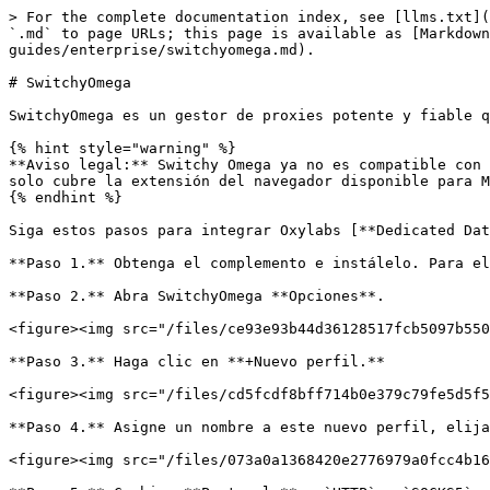
> For the complete documentation index, see [llms.txt](
`.md` to page URLs; this page is available as [Markdow
guides/enterprise/switchyomega.md).

# SwitchyOmega

SwitchyOmega es un gestor de proxies potente y fiable q
{% hint style="warning" %}

**Aviso legal:** Switchy Omega ya no es compatible con 
solo cubre la extensión del navegador disponible para M
{% endhint %}

Siga estos pasos para integrar Oxylabs [**Dedicated Dat
**Paso 1.** Obtenga el complemento e instálelo. Para el
**Paso 2.** Abra SwitchyOmega **Opciones**.

<figure><img src="/files/ce93e93b44d36128517fcb5097b550
**Paso 3.** Haga clic en **+Nuevo perfil.**

<figure><img src="/files/cd5fcdf8bff714b0e379c79fe5d5f5
**Paso 4.** Asigne un nombre a este nuevo perfil, elija
<figure><img src="/files/073a0a1368420e2776979a0fcc4b16