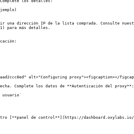
Complete los detalles:

jemplo)

ir una dirección IP de la lista comprada. Consulte nuest
1) para más detalles.

cación:

aad2ccc8ed" alt="Configuring proxy"><figcaption></figcap
echa. Complete los datos de **Autenticación del proxy**:

 usuario`

tro [**panel de control**](https://dashboard.oxylabs.io/