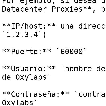
Por ejemplo, si desea u
Datacenter Proxies**, p
**IP/host:** una direcc
`1.2.3.4`)

**Puerto:** `60000`

**Usuario:** `nombre de
de Oxylabs`

**Contraseña:** `contra
Oxylabs`
