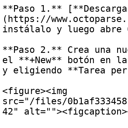
**Paso 1.** [**Descarga
(https://www.octoparse.
instálalo y luego abre 
**Paso 2.** Crea una nu
el **+New** botón en la
y eligiendo **Tarea per
<figure><img 
src="/files/0b1af333458
42" alt=""><figcaption>