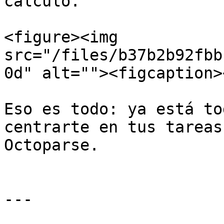
cálculo.

<figure><img 
src="/files/b37b2b92fbb
0d" alt=""><figcaption>
Eso es todo: ya está to
centrarte en tus tareas
Octoparse.

---
