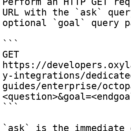
Perform an HTTP GET req
URL with the `ask` quer
optional `goal` query p
```

GET 
https://developers.oxyl
y-integrations/dedicate
guides/enterprise/octop
<question>&goal=<endgoal
```

`ask` is the immediate 