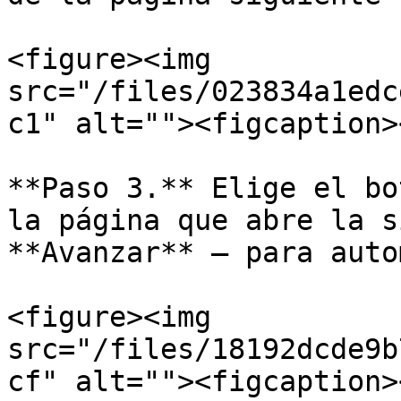
<figure><img 
src="/files/023834a1edc
c1" alt=""><figcaption>
**Paso 3.** Elige el bo
la página que abre la s
**Avanzar** – para auto
<figure><img 
src="/files/18192dcde9b
cf" alt=""><figcaption>