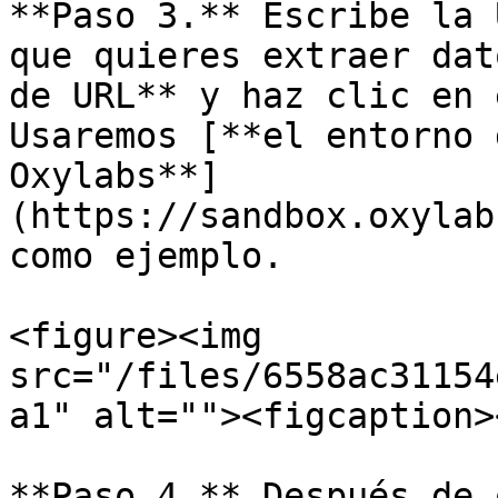
**Paso 3.** Escribe la 
que quieres extraer dat
de URL** y haz clic en 
Usaremos [**el entorno 
Oxylabs**]
(https://sandbox.oxylab
como ejemplo.

<figure><img 
src="/files/6558ac31154
a1" alt=""><figcaption>
**Paso 4.** Después de 