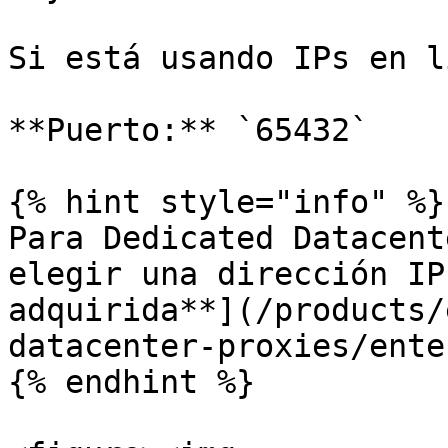
Si está usando IPs en l
**Puerto:** `65432`

{% hint style="info" %}

Para Dedicated Datacent
elegir una dirección IP
adquirida**](/products/
datacenter-proxies/ente
{% endhint %}
