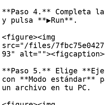
**Paso 4.** Completa la
y pulsa **▶Run**.

<figure><img 
src="/files/7fbc75e0427
93" alt=""><figcaption>
**Paso 5.** Elige **Eje
con **Modo estándar** p
un archivo en tu PC.

<figure><img 