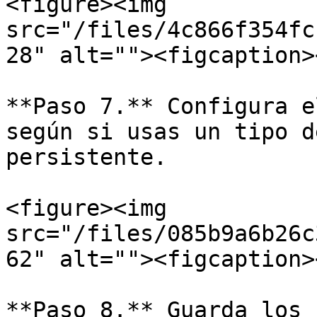
<figure><img 
src="/files/4c866f354fc
28" alt=""><figcaption>
**Paso 7.** Configura e
según si usas un tipo d
persistente.

<figure><img 
src="/files/085b9a6b26c
62" alt=""><figcaption>
**Paso 8.** Guarda los 