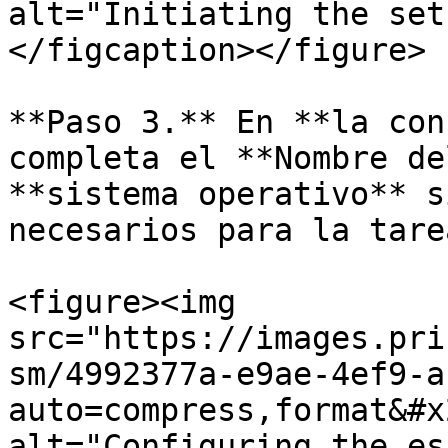
alt="Initiating the set
</figcaption></figure>

**Paso 3.** En **la con
completa el **Nombre de
**sistema operativo** s
necesarios para la tarea
<figure><img 
src="https://images.pri
sm/4992377a-e9ae-4ef9-a
auto=compress,format&#x
alt="Configuring the es