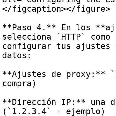
</figcaption></figure>

**Paso 4.** En los **aj
selecciona `HTTP` como 
configurar tus ajustes 
datos:

**Ajustes de proxy:** `
compra)

**Dirección IP:** una d
(`1.2.3.4` - ejemplo)
