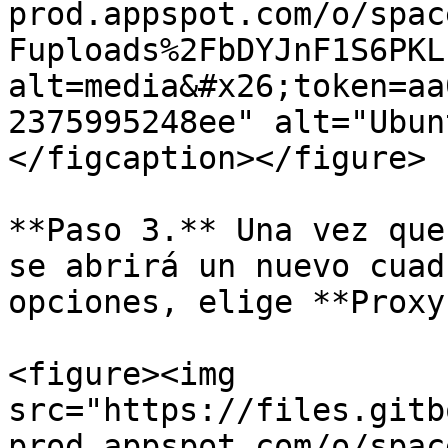
prod.appspot.com/o/spac
Fuploads%2FbDYJnF1S6PKL
alt=media&#x26;token=aa
2375995248ee" alt="Ubun
</figcaption></figure>

**Paso 3.** Una vez que
se abrirá un nuevo cuad
opciones, elige **Proxy
<figure><img 
src="https://files.gitb
prod.appspot.com/o/spac