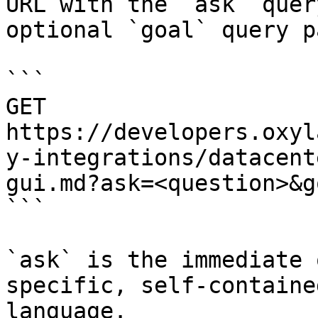
URL with the `ask` quer
optional `goal` query p
```

GET 
https://developers.oxyl
y-integrations/datacent
gui.md?ask=<question>&g
```

`ask` is the immediate 
specific, self-containe
language.
