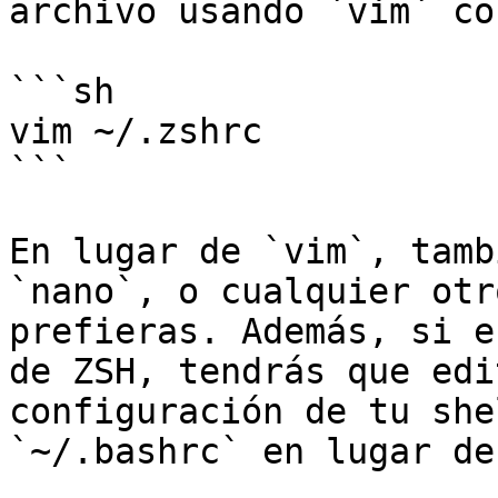
archivo usando `vim` co
```sh

vim ~/.zshrc

```

En lugar de `vim`, tamb
`nano`, o cualquier otr
prefieras. Además, si e
de ZSH, tendrás que edi
configuración de tu she
`~/.bashrc` en lugar de