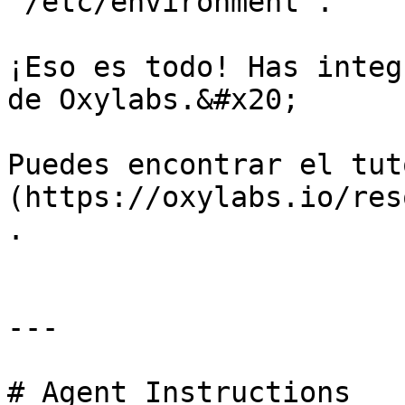
`/etc/environment`.

¡Eso es todo! Has integ
de Oxylabs.&#x20;

Puedes encontrar el tut
(https://oxylabs.io/res
.

---

# Agent Instructions
