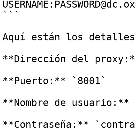
USERNAME:PASSWORD@dc.ox
```

Aquí están los detalles
**Dirección del proxy:*
**Puerto:** `8001`

**Nombre de usuario:** 
**Contraseña:** `contra