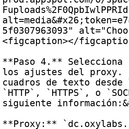
Fuploads%2F0QpbIwlPPRId
alt=media&#x26;token=e7
5f0307963093" alt="Choo
<figcaption></figcaptio
**Paso 4.** Selecciona 
los ajustes del proxy. 
cuadros de texto desde 
`HTTP`, `HTTPS`, o `SOC
siguiente información:&
**Proxy:** `dc.oxylabs.i