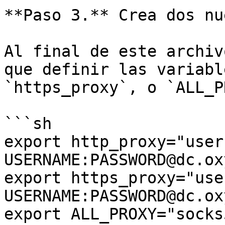
**Paso 3.** Crea dos nu
Al final de este archiv
que definir las variabl
`https_proxy`, o `ALL_P
```sh

export http_proxy="user
USERNAME:PASSWORD@dc.ox
export https_proxy="use
USERNAME:PASSWORD@dc.ox
export ALL_PROXY="socks