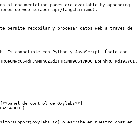
ns of documentation pages are available by appending 
iones-de-web-scraper-api/langchain.md).

te permite recopilar y procesar datos web a través de 
b. Es compatible con Python y JavaScript. Úsalo con 
TRCeUNwc054dFJVMmh0Z3dZTTR3Nm90SjVKOGFBbHhhRUFMd193Y0I.
[**panel de control de Oxylabs**]
PASSWORD`).

ilto:support@oxylabs.io) o escribe en nuestro chat en 