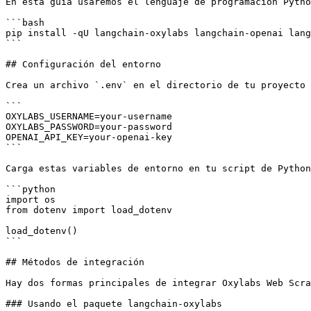
En esta guía usaremos el lenguaje de programación Pytho
```bash

pip install -qU langchain-oxylabs langchain-openai lang
```

## Configuración del entorno

Crea un archivo `.env` en el directorio de tu proyecto 
```

OXYLABS_USERNAME=your-username

OXYLABS_PASSWORD=your-password

OPENAI_API_KEY=your-openai-key

```

Carga estas variables de entorno en tu script de Python
```python

import os

from dotenv import load_dotenv

load_dotenv()

```

## Métodos de integración

Hay dos formas principales de integrar Oxylabs Web Scra
### Usando el paquete langchain-oxylabs
