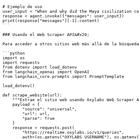
# Ejemplo de uso

user_input = "When and why did the Maya civilization co
response = agent.invoke({"messages": user_input})

print(response["messages"][-1].content)

```

### Usando el Web Scraper API&#x20;

Para acceder a otros sitios web más allá de la búsqueda
```python

import os

import requests

from dotenv import load_dotenv

from langchain_openai import OpenAI

from langchain_core.prompts import PromptTemplate

load_dotenv()

def scrape_website(url):

    """Extrae el sitio web usando Oxylabs Web Scraper API"""

    payload = {

        "source": "universal",

        "url": url,

        "parse": True

    }

    response = requests.post(

        "https://realtime.oxylabs.io/v1/queries",

        auth=(os.getenv("OXYLABS_USERNAME"), os.getenv("OXYLABS_PASSWORD")),
