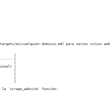
targets/es/cualquier-dominio.md) para varios sitios web 
       |

------ |

       |

ional) |

       |

       |

       |

       |

 la `scrape_website` función:
