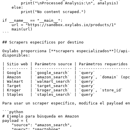
        print("\nProcessed Analysis:\n", analysis)

    else:

        print("No content scraped.")

if __name__ == "__main__":

    url = "https://sandbox.oxylabs.io/products/1"

    main(url)

```

## Scrapers específicos por destino

Oxylabs proporciona [**scrapers especializados**](/api-
disponibles:

| Sitio web | Parámetro source | Parámetros requeridos 
| --------- | ---------------- | ----------------------
| Google    | `google_search`  | `query`               
| Amazon    | `amazon_search`  | `query`, `domain` (opc
| Walmart   | `walmart_search` | `query`               
| Target    | `target_search`  | `query`               
| Kroger    | `kroger_search`  | `query`, `store_id`   
| Staples   | `staples_search` | `query`               
Para usar un scraper específico, modifica el payload en
```python

# Ejemplo para búsqueda en Amazon

payload = {

    "source": "amazon_search",

    "query": "smartphone",
