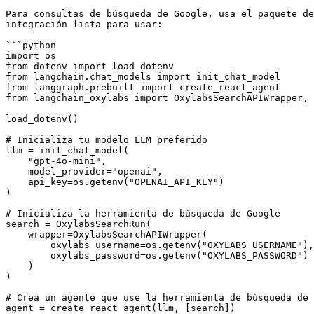
Para consultas de búsqueda de Google, usa el paquete de
integración lista para usar:

```python

import os

from dotenv import load_dotenv

from langchain.chat_models import init_chat_model

from langgraph.prebuilt import create_react_agent

from langchain_oxylabs import OxylabsSearchAPIWrapper, 
load_dotenv()

# Inicializa tu modelo LLM preferido

llm = init_chat_model(

    "gpt-4o-mini",

    model_provider="openai",

    api_key=os.getenv("OPENAI_API_KEY")

)

# Inicializa la herramienta de búsqueda de Google

search = OxylabsSearchRun(

    wrapper=OxylabsSearchAPIWrapper(

        oxylabs_username=os.getenv("OXYLABS_USERNAME"),

        oxylabs_password=os.getenv("OXYLABS_PASSWORD")

    )

)

# Crea un agente que use la herramienta de búsqueda de 
agent = create_react_agent(llm, [search])
