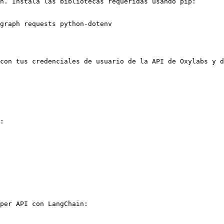
n. Instala las bibliotecas requeridas usando pip:

graph requests python-dotenv

con tus credenciales de usuario de la API de Oxylabs y d
:

per API con LangChain:
