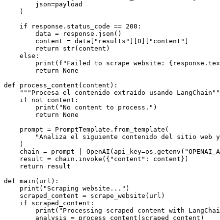
        json=payload

    )

    if response.status_code == 200:

        data = response.json()

        content = data["results"][0]["content"]

        return str(content)

    else:

        print(f"Failed to scrape website: {response.text}")

        return None

def process_content(content):

    """Procesa el contenido extraído usando LangChain"""

    if not content:

        print("No content to process.")

        return None

    prompt = PromptTemplate.from_template(

        "Analiza el siguiente contenido del sitio web y resume los puntos clave: {content}"

    )

    chain = prompt | OpenAI(api_key=os.getenv("OPENAI_API_KEY"))

    result = chain.invoke({"content": content})

    return result

def main(url):

    print("Scraping website...")

    scraped_content = scrape_website(url)

    if scraped_content:

        print("Processing scraped content with LangChain...")

        analysis = process_content(scraped_content)
