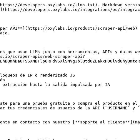
https://developers.oxylabs.io/llms.txt). Markdown versio
](https://developers.oxylabs.io/integrations/es/integrac
per API**](https://oxylabs.io/products/scraper-api/web) 
ajo.

es que usan LLMs junto con herramientas, APIs y datos we
bs.io/scraper-apis/web-scraper-api?
EhBQmhDaUFSSXNBTlp6RFdvSXlSNVg3blQtd0ZEakxHOUlvdUhyQmtoR
loqueos de IP o renderizado JS

ón

 extracción hasta la salida impulsada por IA

ate para una prueba gratuita o compra el producto en el 
ar tus credenciales de usuario de la API (`USERNAME` y `
onte en contacto con nuestro [**soporte al cliente**](ma