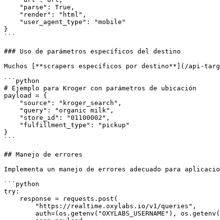
    "parse": True,

    "render": "html",

    "user_agent_type": "mobile"

}

```

### Uso de parámetros específicos del destino

Muchos [**scrapers específicos por destino**](/api-targ
```python

# Ejemplo para Kroger con parámetros de ubicación

payload = {

    "source": "kroger_search",

    "query": "organic milk",

    "store_id": "01100002",

    "fulfillment_type": "pickup"

}

```

## Manejo de errores

Implementa un manejo de errores adecuado para aplicacio
```python

try:

    response = requests.post(

        "https://realtime.oxylabs.io/v1/queries",

        auth=(os.getenv("OXYLABS_USERNAME"), os.getenv("OXYLABS_PASSWORD")),
