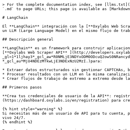
> For the complete documentation index, see [llms.txt](
`.md` to page URLs; this page is available as [Markdown
# LangChain

El **LangChain** integración con la [**Oxylabs Web Scra
un LLM (Large Language Model) en el mismo flujo de trab
## Descripción general

**LangChain** es un framework para construir aplicacion
[**Oxylabs Web Scraper API** ](http://developers.oxyla
_gl=1*1ljhay3*_gcl_aw*R0NMLjE3NDYxODM0ODcuQ2owS0NRancyd
*_gcl_au*MjU4NDEzMTkwLjE3NDExNzU2MzI.)para:

* Extraer datos estructurados sin gestionar CAPTCHAs, b
* Procesar resultados con un LLM en la misma canalizaci
* Crear flujos de trabajo de extremo a extremo desde la
## Primeros pasos

**Crea tus credenciales de usuario de la API**: regístr
(https://dashboard.oxylabs.io/en/registration) para cre
{% hint style="warning" %}

Si necesitas más de un usuario de API para tu cuenta, p
vivo 24/7.

{% endhint %}
