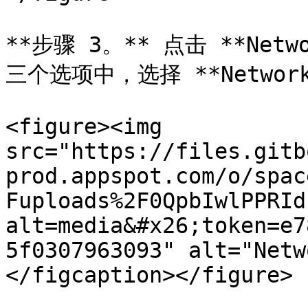
**步骤 3。** 点击 **Ne
三个选项中，选择 **Network 
<figure><img 
src="https://files.gitb
prod.appspot.com/o/spac
Fuploads%2F0QpbIwlPPRId
alt=media&#x26;token=e7
5f0307963093" alt="Netw
</figcaption></figure>
