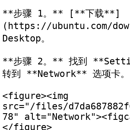
**步骤 1。** [**下载**]
(https://ubuntu.com/do
Desktop。

**步骤 2。** 找到 **Sett
转到 **Network** 选项卡。

<figure><img 
src="/files/d7da687882f
78" alt="Network"><figc
</figure>
