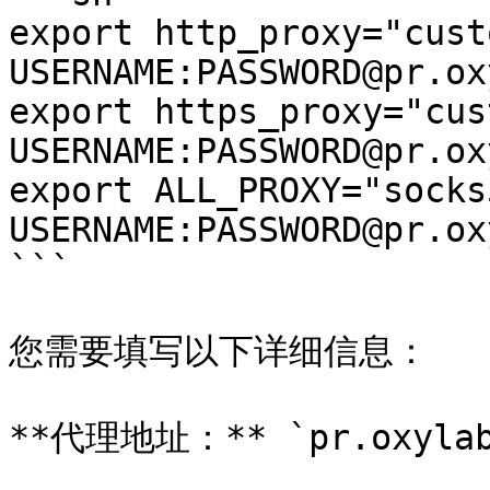
export http_proxy="cust
USERNAME:PASSWORD@pr.ox
export https_proxy="cus
USERNAME:PASSWORD@pr.ox
export ALL_PROXY="socks
USERNAME:PASSWORD@pr.ox
```

您需要填写以下详细信息：

**代理地址：** `pr.oxylabs