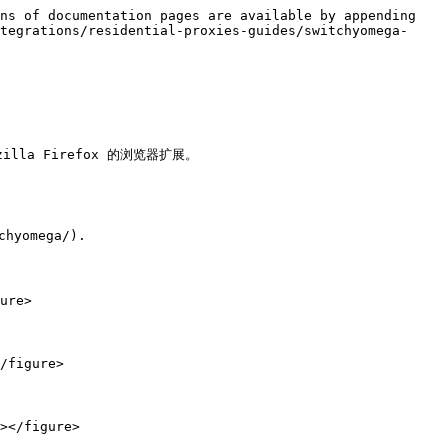
ns of documentation pages are available by appending 
tegrations/residential-proxies-guides/switchyomega-
illa Firefox 的浏览器扩展。

yomega/).

ure>

/figure>

></figure>
