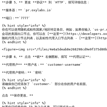
**步骤 5。** 更改 **协议** 到 `HTTP`。填写详细信息：

**服务器：** `pr.oxylabs.io`

**端口：**`7777`

{% hint style="info" %}

你也可以使用随机或粘性国家/地区特定条目。例如，如果你输入 `us-pr.oxy
会话的美国出口节点。你可以在 [**这里**](https://developers.oxylab
随机代理入口节点列表，以及粘性代理入口节点列表 - [**这里**](https://develop
{% endhint %}

<figure><img src="/files/4e6a5deab8e268298cd9e9f375d80b
**步骤 6。** 点击 **锁** 右侧图标。填写 **代理认证**:

**代理用户** **用户名：** `customer-username`

**代理用户密码：** `密码`

{% hint style="info" %}

请确保你已经添加了 `customer-` 部分在你的用户名前面。

{% endhint %}

点击 **保存更改。**

{% hint style="info" %}

如果你已经将你的 IP 加入白名单，可以跳过这一步。
