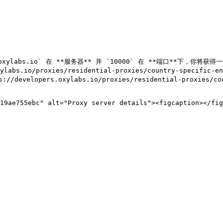
labs.io` 在 **服务器** 并 `10000` 在 **端口**下，你将获
s.io/proxies/residential-proxies/country-specific-
ers.oxylabs.io/proxies/residential-proxies/country-
19ae755ebc" alt="Proxy server details"><figcaption></fig