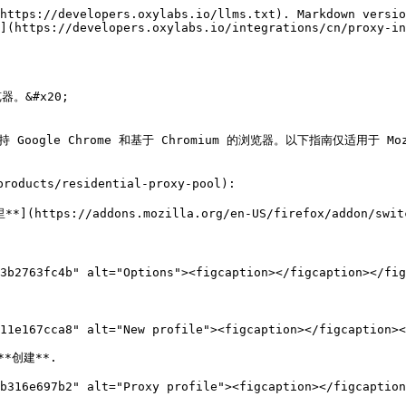
https://developers.oxylabs.io/llms.txt). Markdown versio
](https://developers.oxylabs.io/integrations/cn/proxy-in
。&#x20;

支持 Google Chrome 和基于 Chromium 的浏览器。以下指南仅适用于 Moz
ducts/residential-proxy-pool):

ps://addons.mozilla.org/en-US/firefox/addon/switch
3b2763fc4b" alt="Options"><figcaption></figcaption></fig
11e167cca8" alt="New profile"><figcaption></figcaption><
创建**.

b316e697b2" alt="Proxy profile"><figcaption></figcaption