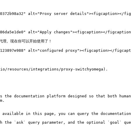
0372b98a32" alt="Proxy server details"><figcaption></fig
86da5e1de0" alt="Apply changes"><figcaption></figcaption
置的代理。现在你可以开始使用了！

123897e988" alt="configured proxy"><figcaption></figcapt
esources/integrations/proxy-switchyomega).

s the documentation platform designed so that both human
m.

 available in this page, you can query the documentation
h the `ask` query parameter, and the optional `goal` que