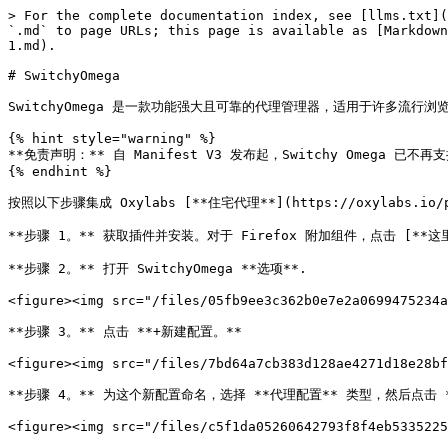
> For the complete documentation index, see [llms.txt](
`.md` to page URLs; this page is available as [Markdown
1.md).

# SwitchyOmega

SwitchyOmega 是一款功能强大且可靠的代理管理器，适用于许多流行浏览器
{% hint style="warning" %}

**免责声明：** 自 Manifest V3 发布起，Switchy Omega 已不再
{% endhint %}

按照以下步骤集成 Oxylabs [**住宅代理**](https://oxylabs.io/pro
**步骤 1。** 获取插件并安装。对于 Firefox 附加组件，点击 [**这里**](htt
**步骤 2。** 打开 SwitchyOmega **选项**.

<figure><img src="/files/05fb9ee3c362b0e7e2a0699475234a
**步骤 3。** 点击 **+新建配置。**

<figure><img src="/files/7bd64a7cb383d128ae4271d18e28bf
**步骤 4。** 为这个新配置命名，选择 **代理配置** 类型，然后点击 **
<figure><img src="/files/c5f1da05260642793f8f4eb5335225