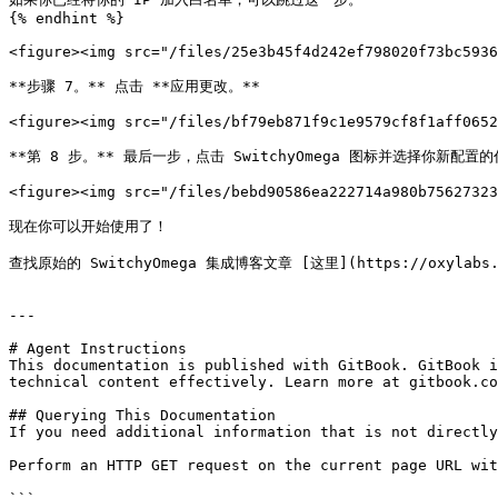
{% endhint %}

<figure><img src="/files/25e3b45f4d242ef798020f73bc5936
**步骤 7。** 点击 **应用更改。**

<figure><img src="/files/bf79eb871f9c1e9579cf8f1aff0652
**第 8 步。** 最后一步，点击 SwitchyOmega 图标并选择你新配
<figure><img src="/files/bebd90586ea222714a980b75627323
现在你可以开始使用了！

查找原始的 SwitchyOmega 集成博客文章 [这里](https://oxylabs.io/r
---

# Agent Instructions

This documentation is published with GitBook. GitBook i
technical content effectively. Learn more at gitbook.co
## Querying This Documentation

If you need additional information that is not directly
Perform an HTTP GET request on the current page URL wit