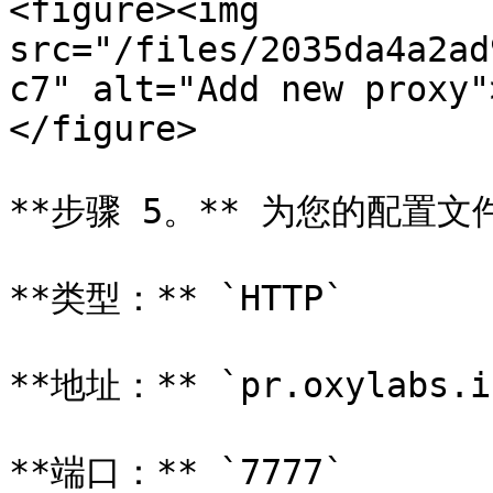
<figure><img 
src="/files/2035da4a2ad
c7" alt="Add new proxy"
</figure>

**步骤 5。** 为您的配置
**类型：** `HTTP`

**地址：** `pr.oxylabs.io
**端口：** `7777`
