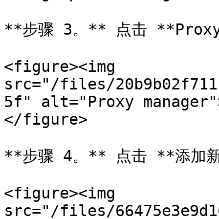
**步骤 3。** 点击 **Proxy 
<figure><img 
src="/files/20b9b02f711
5f" alt="Proxy manager"
</figure>

**步骤 4。** 点击 **添加新
<figure><img 
src="/files/66475e3e9d1