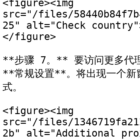
<figure><img 
src="/files/58440b84f7b
25" alt="Check country"
</figure>

**步骤 7。** 要访问更多代
**常规设置**。将出现一个
式。

<figure><img 
src="/files/1346719fa21
2b" alt="Additional pro