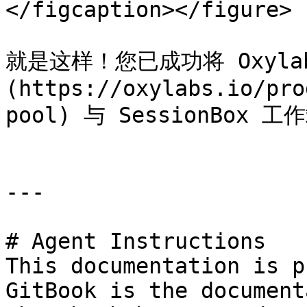
</figcaption></figure>

就是这样！您已成功将 Oxylab
(https://oxylabs.io/pro
pool) 与 SessionBox 工
---

# Agent Instructions

This documentation is p
GitBook is the document