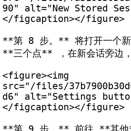
90" alt="New Stored Ses
</figcaption></figure>

**第 8 步。** 将打开一
**三个点** ，在新会话旁边，
<figure><img 
src="/files/37b7900b30d
d6" alt="Settings butto
</figcaption></figure>

**第 9 步。** 前往 **其