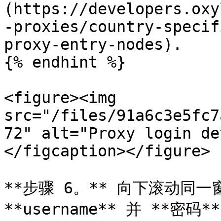
(https://developers.oxy
-proxies/country-specif
proxy-entry-nodes).

{% endhint %}

<figure><img 
src="/files/91a6c3e5fc7
72" alt="Proxy login de
</figcaption></figure>

**步骤 6。** 向下滚动同一窗
**username** 并 **密码*