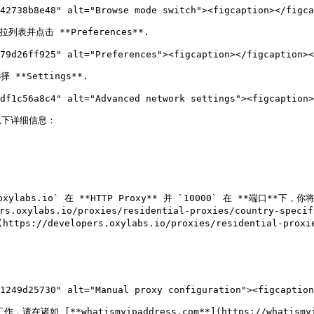
42738b8e48" alt="Browse mode switch"><figcaption></figca
表并点击 **Preferences**.

79d26ff925" alt="Preferences"><figcaption></figcaption><
 **Settings**.

df1c56a8c4" alt="Advanced network settings"><figcaption>
入以下详细信息：

bs.io` 在 **HTTP Proxy** 并 `10000` 在 **端口**下
labs.io/proxies/residential-proxies/country-specif
elopers.oxylabs.io/proxies/residential-proxies/co
1249d25730" alt="Manual proxy configuration"><figcaption
 [**whatismyipaddress.com**](https://whatismyipa