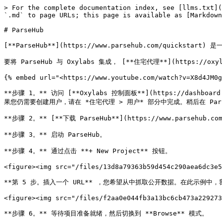
> For the complete documentation index, see [llms.txt](
`.md` to page URLs; this page is available as [Markdown
# ParseHub

[**ParseHub**](https://www.parsehub.com/quic
要将 ParseHub 与 Oxylabs 集成， [**住宅代理**](https://ox
{% embed url="<https://www.youtube.com/watch?v=X8d4JM0g
**步骤 1。** 访问 [**Oxylabs 控制面板**](https://dashboa
果您仍需要创建用户，请在 *住宅代理 > 用户* 部分中完成。稍后在 Pars
**步骤 2。** [**下载 ParseHub**](https://www.parsehub.co
**步骤 3。** 启动 ParseHub。

**步骤 4。** 通过点击 **+ New Project** 按钮。

<figure><img src="/files/13d8a79363b59d454c290aea6dc3e5
**第 5 步。插入一个 URL** ，您希望从中抓取公开数据。在此示例中，我们将使用 `
<figure><img src="/files/f2aa0e044fb3a13bc6cb473a229273
**步骤 6。** 等待项目准备就绪，然后切换到 **Browse** 模式。
