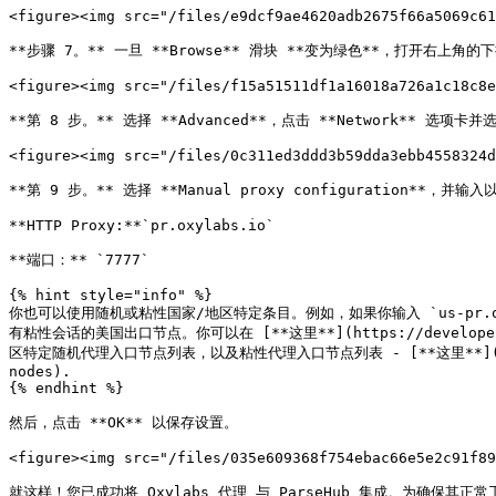
<figure><img src="/files/e9dcf9ae4620adb2675f66a5069c61
**步骤 7。** 一旦 **Browse** 滑块 **变为绿色**，打开右上角的下拉列
<figure><img src="/files/f15a51511df1a16018a726a1c18c8e
**第 8 步。** 选择 **Advanced**，点击 **Network** 选项卡并选择
<figure><img src="/files/0c311ed3ddd3b59dda3ebb4558324d
**第 9 步。** 选择 **Manual proxy configuration**，并输
**HTTP Proxy:**`pr.oxylabs.io`

**端口：** `7777`

{% hint style="info" %}

你也可以使用随机或粘性国家/地区特定条目。例如，如果你输入 `us-pr.oxyla
有粘性会话的美国出口节点。你可以在 [**这里**](https://developers.oxy
区特定随机代理入口节点列表，以及粘性代理入口节点列表 - [**这里**](https://dev
nodes).

{% endhint %}

然后，点击 **OK** 以保存设置。

<figure><img src="/files/035e609368f754ebac66e5e2c91f89
就这样！您已成功将 Oxylabs 代理 与 ParseHub 集成。为确保其正常工作，请在诸如