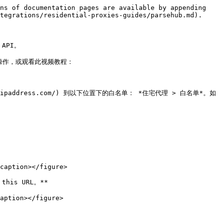
ns of documentation pages are available by appending 
tegrations/residential-proxies-guides/parsehub.md).

API。

以下步骤操作，或观看此视频教程：

atismyipaddress.com/) 到以下位置下的白名单： *住宅代理 > 白名单*。如
caption></figure>

is URL。**

aption></figure>
