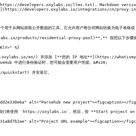
https://developers.oxylabs.io/llms.txt). Markdown versio
](https://developers.oxylabs.io/integrations/cn/proxy-in
kstart) 是一个用于从网站抓取公开数据的工具。它允许用户将任何网站转换为电子表格或 
ylabs.io/products/residential-proxy-pool)**,** 按照
KlY>" %}

rd.oxylabs.io/en/) 并添加 [**您的 IP 地址**](https://wh
eHub 中进行身份验证时，您可能会需要用户凭据。&#x20;

m/quickstart) 并安装它。

dd2e330e6a" alt="Parsehub new project"><figcaption></fig
https://oxylabs.io`。然后，按 **Start project on th
31a8d7b2ae" alt="Project URL example"><figcaption></figc