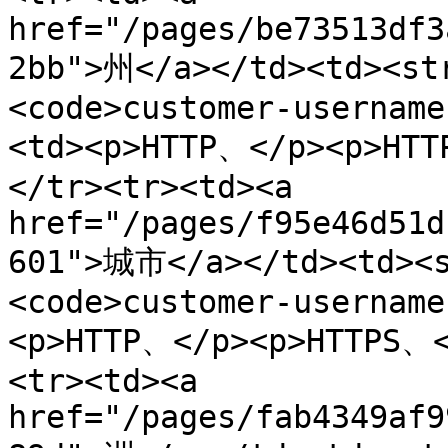
href="/pages/be73513df3
2bb">州</a></td><td><st
<code>customer-username
<td><p>HTTP、</p><p>HTT
</tr><tr><td><a 
href="/pages/f95e46d51d
601">城市</a></td><td><
<code>customer-username
<p>HTTP、</p><p>HTTPS、<
<tr><td><a 
href="/pages/fab4349af9