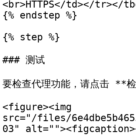
<br>HTTPS</td></tr></tb
{% endstep %}

{% step %}

### 测试

要检查代理功能，请点击 **检查
<figure><img 
src="/files/6e4dbe5b465
03" alt=""><figcaption>