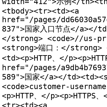
width="412">示例</th><t
<tbody><tr><td><a 
href="/pages/dd66030a57
837">国家入口节点</a></td
</strong> <code>//us-pr
<strong>端口：</strong> <
<td><p>HTTP、</p><p>HTTP
href="/pages/a9db4b7693
589">国家</a></td><td><
<code>customer-username
<p>HTTP、</p><p>HTTPS、<
<tr><td><a 