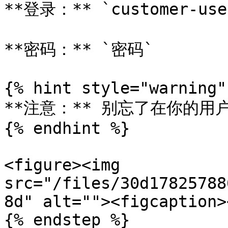
**登录：** `customer-user
**密码：** `密码`

{% hint style="warning" 
**注意：** 别忘了在你的用户名
{% endhint %}

<figure><img 
src="/files/30d17825788
8d" alt=""><figcaption>
{% endstep %}
