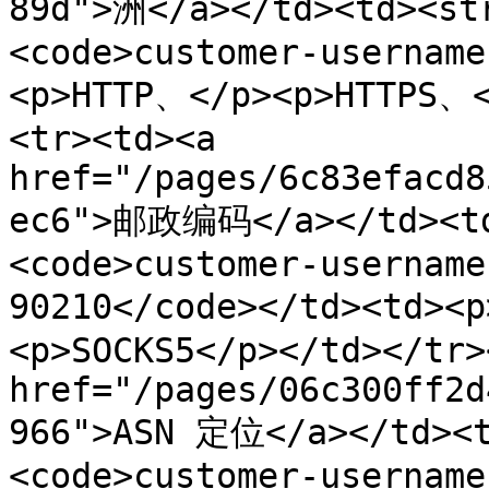
89d">洲</a></td><td><st
<code>customer-username
<p>HTTP、</p><p>HTTPS、<
<tr><td><a 
href="/pages/6c83efacd8
ec6">邮政编码</a></td><td
<code>customer-username
90210</code></td><td><
<p>SOCKS5</p></td></tr>
href="/pages/06c300ff2d
966">ASN 定位</a></td><
<code>customer-username