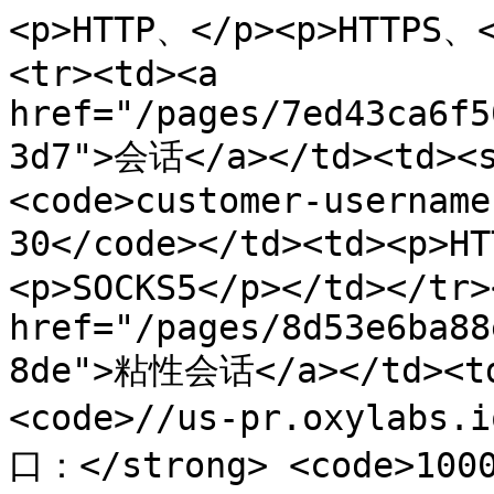
<p>HTTP、</p><p>HTTPS、<
<tr><td><a 
href="/pages/7ed43ca6f5
3d7">会话</a></td><td><
<code>customer-username
30</code></td><td><p>H
<p>SOCKS5</p></td></tr>
href="/pages/8d53e6ba88
8de">粘性会话</a></td><td
<code>//us-pr.oxylabs.
口：</strong> <code>1000