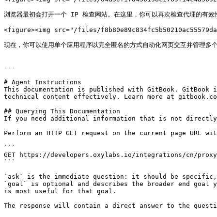
浏览器最初会打开一个 IP 检查网站。在这里，你可以再次检查代理的有效性
<figure><img src="/files/f8b80e89c834fc5b50210ac55579da
现在，你可以使用单个应用程序以完全匿名的方式自动化网页交互并管理多个
---

# Agent Instructions

This documentation is published with GitBook. GitBook i
technical content effectively. Learn more at gitbook.co
## Querying This Documentation

If you need additional information that is not directly
Perform an HTTP GET request on the current page URL wit
```

GET https://developers.oxylabs.io/integrations/cn/proxy
```

`ask` is the immediate question: it should be specific,
`goal` is optional and describes the broader end goal y
is most useful for that goal.

The response will contain a direct answer to the questi