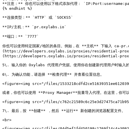
**注意：** 你也可以使用以下格式添加代理： `IP:Port:username:pas
{% endhint %}

**连接类型：** `HTTP` 或 `SOCKS5`

**IP/主机：** `pr.oxylabs.io`

**端口：** `7777`

你也可以使用特定国家/地区的条目。例如，在 **主机** 下输入 ca-pr.o
(https://developers.oxylabs.io/proxies/resident
(https://developers.oxylabs.io/proxies/residential-prox
5\. 输入你的 Oxylabs 代理用户凭据。使用你在创建新代理用户时输入的相同用户名
6\. 为确认功能，请选择 **检查代理** 并查看位置信息。

<figure><img src="/files/1533218cdfd2ce51639351ee612039
或者，你也可以使用 **Proxy Manager**批量导入代理。在这里
<figure><img src="/files/c762c21589c6c25e3d27475ca71b95
7\. 最后，按 **创建** ，然后 **运行** 新创建的浏览器配置文件。

<br>

<figure><img src="/files/04d5ef1fd450198c1769f14c4a3092