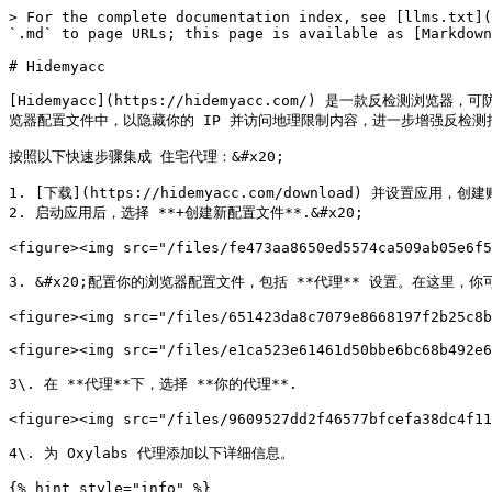
> For the complete documentation index, see [llms.txt](
`.md` to page URLs; this page is available as [Markdown
# Hidemyacc

[Hidemyacc](https://hidemyacc.com/) 是一款反检测浏览器，
览器配置文件中，以隐藏你的 IP 并访问地理限制内容，进一步增强反检测措
按照以下快速步骤集成 住宅代理：&#x20;

1. [下载](https://hidemyacc.com/download) 并设置应
2. 启动应用后，选择 **+创建新配置文件**.&#x20;

<figure><img src="/files/fe473aa8650ed5574ca509ab05e6f5
3. &#x20;配置你的浏览器配置文件，包括 **代理** 设置。在这里，你
<figure><img src="/files/651423da8c7079e8668197f2b25c8b
<figure><img src="/files/e1ca523e61461d50bbe6bc68b492e6
3\. 在 **代理**下，选择 **你的代理**.

<figure><img src="/files/9609527dd2f46577bfcefa38dc4f11
4\. 为 Oxylabs 代理添加以下详细信息。

{% hint style="info" %}
