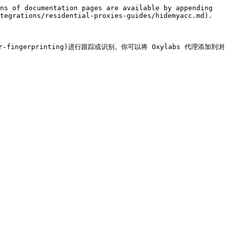
ns of documentation pages are available by appending 
tegrations/residential-proxies-guides/hidemyacc.md).

ser-fingerprinting)进行跟踪或识别。你可以将 Oxylabs 代理添加到浏