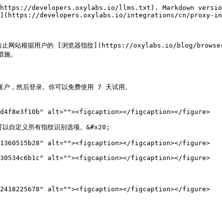
https://developers.oxylabs.io/llms.txt). Markdown versio
](https://developers.oxylabs.io/integrations/cn/proxy-in
可防止网站根据用户的 [浏览器指纹](https://oxylabs.io/blog/brow
施。

用，创建账户，然后登录。你可以免费使用 7 天试用。

d4f8e3f10b" alt=""><figcaption></figcaption></figure>

可以自定义所有指纹识别选项。&#x20;

1360515b28" alt=""><figcaption></figcaption></figure>

30534c6b1c" alt=""><figcaption></figcaption></figure>

2418225678" alt=""><figcaption></figcaption></figure>
