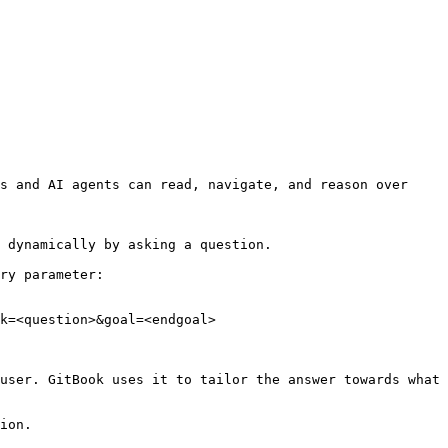
s and AI agents can read, navigate, and reason over 
 dynamically by asking a question.

ry parameter:

k=<question>&goal=<endgoal>

user. GitBook uses it to tailor the answer towards what 
ion.
