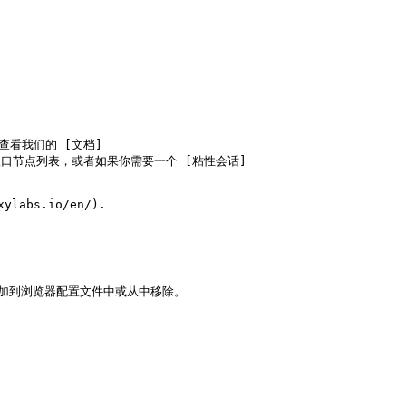
。查看我们的 [文档]
国家/地区特定入口节点列表，或者如果你需要一个 [粘性会话]
bs.io/en/).

添加到浏览器配置文件中或从中移除。
