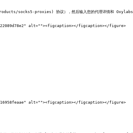
io/products/socks5-proxies) 协议），然后输入您的代理详情和 Oxy
22089d78e2" alt=""><figcaption></figcaption></figure>

16958feaae" alt=""><figcaption></figcaption></figure>
