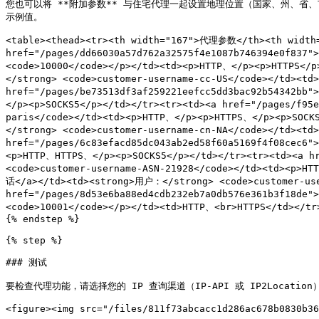
您也可以将 **附加参数** 与住宅代理一起设置地理位置（国家、州、省、市等）并控制
示例值。

<table><thead><tr><th width="167">代理参数</th><th width=
href="/pages/dd66030a57d762a32575f4e1087b746394e0f83
<code>10000</code></p></td><td><p>HTTP、</p><p>HTTPS</
</strong> <code>customer-username-cc-US</code></td><td
href="/pages/be73513df3af259221eefcc5dd3bac92b54342bb
</p><p>SOCKS5</p></td></tr><tr><td><a href="/pages/f9
paris</code></td><td><p>HTTP、</p><p>HTTPS、</p><p>SOCK
</strong> <code>customer-username-cn-NA</code></td><td
href="/pages/6c83efacd85dc043ab2ed58f60a5169f4f08cec6
<p>HTTP、HTTPS、</p><p>SOCKS5</p></td></tr><tr><td><a h
<code>customer-username-ASN-21928</code></td><td><p>HT
话</a></td><td><strong>用户：</strong> <code>customer-user
href="/pages/8d53e6ba88ed4cdb232eb7a0db576e361b3f18de
<code>10001</code></p></td><td>HTTP、<br>HTTPS</td></tr>
{% endstep %}

{% step %}

### 测试

要检查代理功能，请选择您的 IP 查询渠道（IP-API 或 IP2Location
<figure><img src="/files/811f73abcacc1d286ac678b0830b36