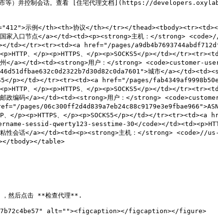
会话。查看 [住宅代理文档](https://developers.oxylabs.io
"412">示例</th><th>协议</th></tr></thead><tbody><tr><td><a
7">国家入口节点</a></td><td><p><strong>主机：</strong> <code>//
p></td></tr><tr><td><a href="/pages/a9db4b7693744abdf71
><p>HTTP、</p><p>HTTPS、</p><p>SOCKS5</p></td></tr><tr><td
">州</a></td><td><strong>用户：</strong> <code>customer-use
5e46d51dfbae632c0d2322b7d30d82c0da7601">城市</a></td><td>
S5</p></td></tr><tr><td><a href="/pages/fab4349af9998b5
><p>HTTP、</p><p>HTTPS、</p><p>SOCKS5</p></td></tr><tr><td
">邮政编码</a></td><td><strong>用户：</strong> <code>customer
ref="/pages/06c300ff2d4d839a7eb24c88c9179e3e9fbae966">A
TP、</p><p>HTTPS、</p><p>SOCKS5</p></td></tr><tr><td><a h
name-sessid-qwerty123-sesstime-30</code></td><td><p>HTT
">粘性会话</a></td><td><p><strong>主机：</strong> <code>//us-
</tbody></table>

），然后点击 **检查代理**.

7b72c4be57" alt=""><figcaption></figcaption></figure>
