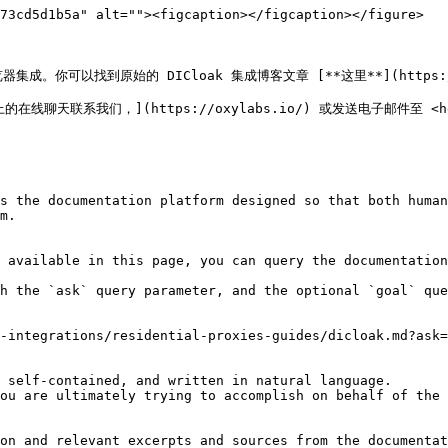
73cd5d1b5a" alt=""><figcaption></figcaption></figure>

你可以找到原始的 DICloak 集成博客文章 [**这里**](https://oxylab
系我们，](https://oxylabs.io/) 或发送电子邮件至 <hello@
s the documentation platform designed so that both human
m.

 available in this page, you can query the documentation
h the `ask` query parameter, and the optional `goal` que
-integrations/residential-proxies-guides/dicloak.md?ask=
 self-contained, and written in natural language.

ou are ultimately trying to accomplish on behalf of the 
on and relevant excerpts and sources from the documentat