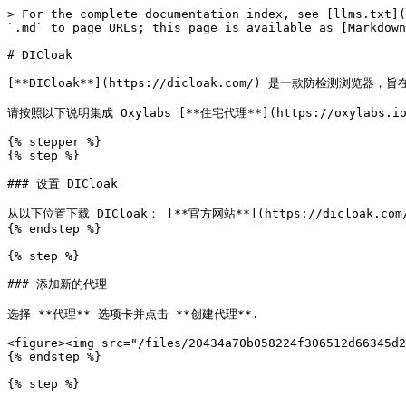
> For the complete documentation index, see [llms.txt](
`.md` to page URLs; this page is available as [Markdown
# DICloak

[**DICloak**](https://dicloak.com/) 是一款防检测浏
请按照以下说明集成 Oxylabs [**住宅代理**](https://oxylabs.io/pr
{% stepper %}

{% step %}

### 设置 DICloak

从以下位置下载 DICloak： [**官方网站**](https://dicloak.co
{% endstep %}

{% step %}

### 添加新的代理

选择 **代理** 选项卡并点击 **创建代理**.

<figure><img src="/files/20434a70b058224f306512d66345d2
{% endstep %}

{% step %}
