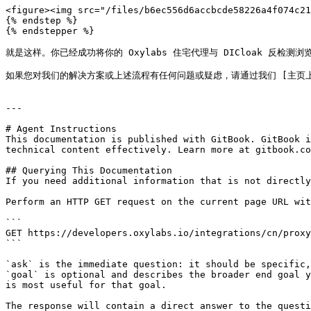
<figure><img src="/files/b6ec556d6accbcde58226a4f074c21
{% endstep %}

{% endstepper %}

就是这样。你已经成功将你的 Oxylabs 住宅代理与 DICloak 反检测浏览器集成。
如果您对我们的解决方案或上述流程有任何问题或疑虑，请通过我们 [主页上的在线聊天联
---

# Agent Instructions

This documentation is published with GitBook. GitBook i
technical content effectively. Learn more at gitbook.co
## Querying This Documentation

If you need additional information that is not directly
Perform an HTTP GET request on the current page URL wit
```

GET https://developers.oxylabs.io/integrations/cn/proxy
```

`ask` is the immediate question: it should be specific,
`goal` is optional and describes the broader end goal y
is most useful for that goal.

The response will contain a direct answer to the questi