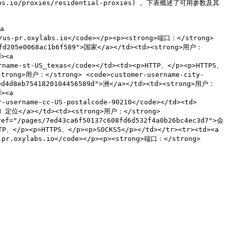
/proxies/residential-proxies) 。下表概述了可用参数及其
 
us-pr.oxylabs.io</code></p><p><strong>端口：</strong> 
2dfd205e0068ac1b6f589">国家</a></td><td><strong>用户：
><a 
rname-st-US_texas</code></td><td><p>HTTP、</p><p>HTTPS、
<strong>用户：</strong> <code>customer-username-city-
0ed4d8eb7541820104456589d">洲</a></td><td><strong>用户：
><a 
-username-cc-US-postalcode-90210</code></td><td>
SN 定位</a></td><td><strong>用户：</strong> 
ref="/pages/7ed43ca6f50137c608fd6d532f4a0b26bc4ec3d7">会
P、</p><p>HTTPS、</p><p>SOCKS5</p></td></tr><tr><td><a 
pr.oxylabs.io</code></p><p><strong>端口：</strong> 