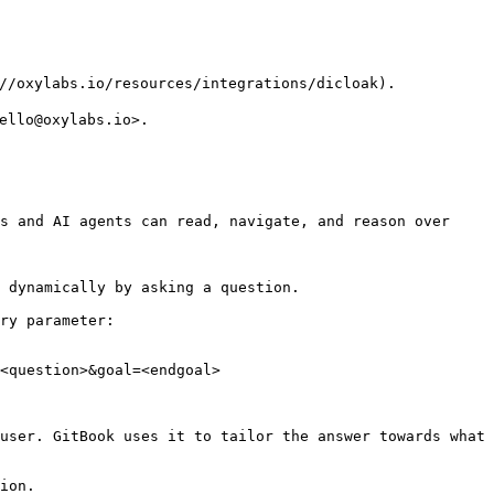
s.io/resources/integrations/dicloak).

oxylabs.io>.

s and AI agents can read, navigate, and reason over 
 dynamically by asking a question.

ry parameter:

<question>&goal=<endgoal>

user. GitBook uses it to tailor the answer towards what 
ion.
