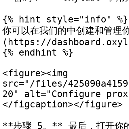
{% hint style="info" %}

你可以在我们的中创建和管理你的
(https://dashboard.oxyl
{% endhint %}

<figure><img 
src="/files/425090a4159
20" alt="Configure prox
</figcaption></figure>

**步骤 5。** 最后，打开