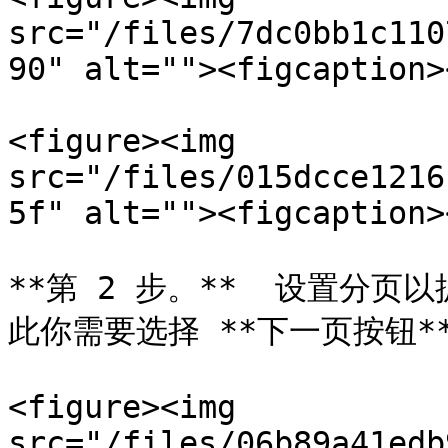
src="/files/7dc0bb1c110
90" alt=""><figcaption>
<figure><img 
src="/files/015dcce1216
5f" alt=""><figcaption>
**第 2 步。**  设置分
此你需要选择 **下一页按钮**
<figure><img 
src="/files/06b89a41edb