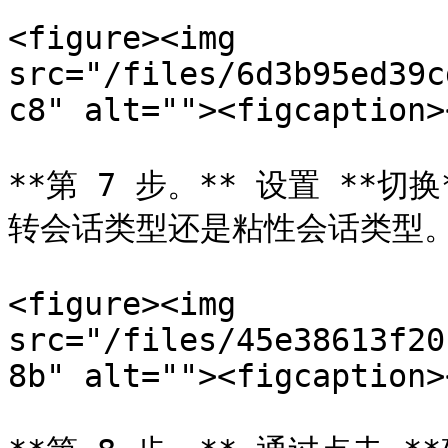
<figure><img 
src="/files/6d3b95ed39c
c8" alt=""><figcaption>
**第 7 步。** 设置 **
转会话类型还是粘性会话类型。
<figure><img 
src="/files/45e38613f20
8b" alt=""><figcaption>