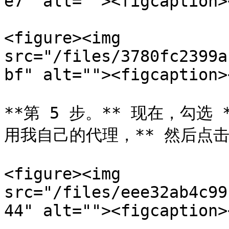
e7" alt=""><figcaption>
<figure><img 
src="/files/3780fc2399a
bf" alt=""><figcaption>
**第 5 步。** 现在，勾选
用我自己的代理，** 然后点击 *
<figure><img 
src="/files/eee32ab4c99
44" alt=""><figcaption>