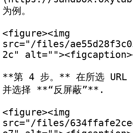
为例。

<figure><img 
src="/files/ae55d28f3c0
2c" alt=""><figcaption>
**第 4 步。** 在所选 UR
并选择 **“反屏蔽”**.

<figure><img 
src="/files/634ffafe2ce