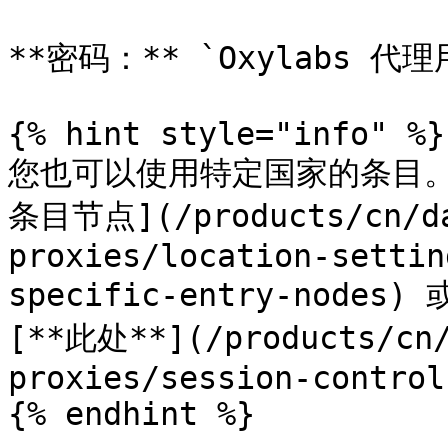
**密码：** `Oxylabs 代
{% hint style="info" %}

您也可以使用特定国家的条目。
条目节点](/products/cn/da
proxies/location-settin
specific-entry-nod
[**此处**](/products/cn/
proxies/session-control
{% endhint %}
