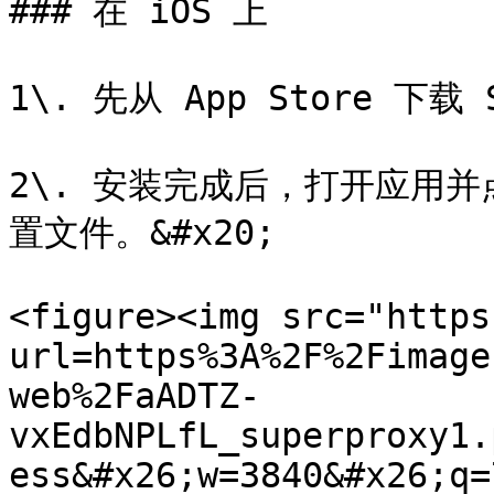
### 在 iOS 上

1\. 先从 App Store 下载 S
2\. 安装完成后，打开应用并
置文件。&#x20;

<figure><img src="https
url=https%3A%2F%2Fimage
web%2FaADTZ-
vxEdbNPLfL_superproxy1.
ess&#x26;w=3840&#x26;q=