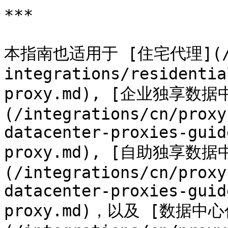
***

本指南也适用于 [住宅代理](/int
integrations/residentia
proxy.md), [企业独享数
(/integrations/cn/proxy
datacenter-proxies-guid
proxy.md), [自助独享数
(/integrations/cn/proxy
datacenter-proxies-guid
proxy.md)，以及 [数据中