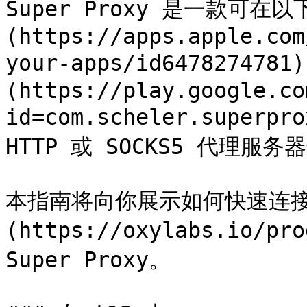
Super Proxy 是一款可在
(https://apps.apple.com
your-apps/id6478274781
(https://play.google.co
id=com.scheler.super
HTTP 或 SOCKS5 代理服
本指南将向你展示如何快速连接 O
(https://oxylabs.io/pr
Super Proxy。
