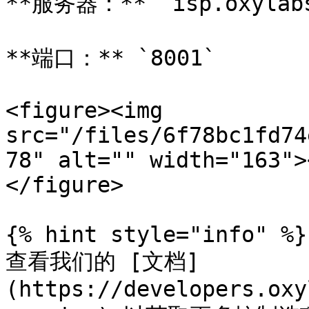
**服务器：** `isp.oxylabs
**端口：** `8001`

<figure><img 
src="/files/6f78bc1fd74
78" alt="" width="163">
</figure>

{% hint style="info" %}

查看我们的 [文档]
(https://developers.oxy