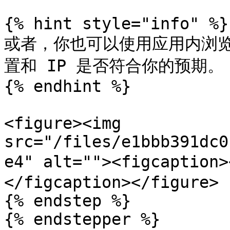
{% hint style="info" %}

或者，你也可以使用应用内浏
置和 IP 是否符合你的预期。

{% endhint %}

<figure><img 
src="/files/e1bbb391dc0
e4" alt=""><figcapti
</figcaption></figure>

{% endstep %}

{% endstepper %}
