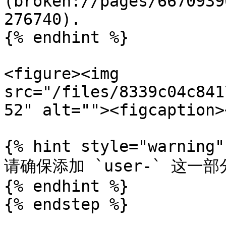
(broken://pages/6670939
276740).

{% endhint %}

<figure><img 
src="/files/8339c04c841
52" alt=""><figcaption>
{% hint style="warning" 
请确保添加 `user-` 这一部
{% endhint %}

{% endstep %}
