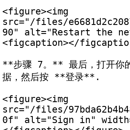
<figure><img 
src="/files/e6681d2c208
90" alt="Restart the ne
<figcaption></figcaptio
**步骤 7。** 最后，打开
据，然后按 **登录**.

<figure><img 
src="/files/97bda62b4b4
0f" alt="Sign in" width