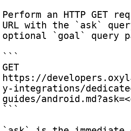
Perform an HTTP GET req
URL with the `ask` quer
optional `goal` query p
```

GET 
https://developers.oxyl
y-integrations/dedicate
guides/android.md?ask=<
```

`ask` is the immediate 