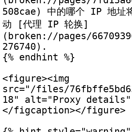
(broken://pages/7fd13a6
508cae) 中的哪个 IP 地
动 [代理 IP 轮换]
(broken://pages/6670939
276740).

{% endhint %}

<figure><img 
src="/files/76fbffe5bd6
18" alt="Proxy details"
</figcaption></figure>

{% hint style="warning" 