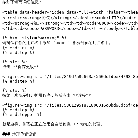
按如下填写详细信息：

<table data-header-hidden data-full-width="false"><th
<tr><td><strong>协议</strong></td><td><code>HTTP</code>
<td><strong>端口</strong></td><td><code>8000</code></td
</td><td><code>PASSWORD</code></td></tr></tbody></table
{% hint style="warning" %}

请确保在你的用户名中添加 `user-` 部分到你的用户名中。

{% endhint %}

{% endstep %}

{% step %}

点击 **保存更改**.

<figure><img src="/files/849d7a8e663a4560dd1dbe84293f8e
{% endstep %}

{% step %}

按第一步所示打开扩展程序，然后点击 **连接**.

<figure><img src="/files/5301295a881806016d0bd60db5f4de
{% endstep %}

{% endstepper %}

就是这样。你现在正在使用会自动轮换 IP 地址的代理。

### 地理位置设置
