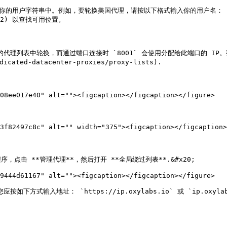
到你的用户字符串中。例如，要轮换美国代理，请按以下格式输入你的用户名： `user
445a2) 以查找可用位置。

代理列表中轮换，而通过端口连接时 `8001` 会使用分配给此端口的 IP。要切
icated-datacenter-proxies/proxy-lists).

08ee017e40" alt=""><figcaption></figcaption></figure>

3f82497c8c" alt="" width="375"><figcaption></figcaption>
击 **管理代理**，然后打开 **全局绕过列表**.&#x20;

9444d61167" alt=""><figcaption></figcaption></figure>

您应按如下方式输入地址： `https://ip.oxylabs.io` 或 `ip.