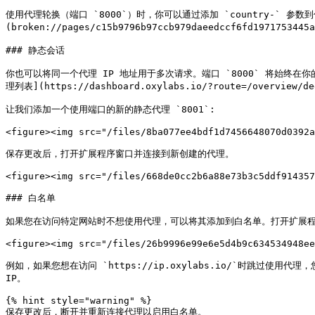
使用代理轮换（端口 `8000`）时，你可以通过添加 `country-` 参数
(broken://pages/c15b9796b97ccb979daeedccf6fd1971753
### 静态会话

你也可以将同一个代理 IP 地址用于多次请求。端口 `8000` 将始终在你的
理列表](https://dashboard.oxylabs.io/?route=/overview/ded
让我们添加一个使用端口的新的静态代理 `8001`:

<figure><img src="/files/8ba077ee4bdf1d7456648070d0392a
保存更改后，打开扩展程序窗口并连接到新创建的代理。

<figure><img src="/files/668de0cc2b6a88e73b3c5ddf914357
### 白名单

如果您在访问特定网站时不想使用代理，可以将其添加到白名单。打开扩展程序，点
<figure><img src="/files/26b9996e99e6e5d4b9c634534948ee
例如，如果您想在访问 `https://ip.oxylabs.io/`时跳过使用代理，
IP。

{% hint style="warning" %}

保存更改后，断开并重新连接代理以启用白名单。
