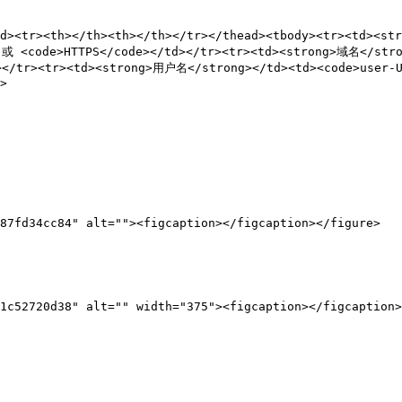
ead><tr><th></th><th></th></tr></thead><tbody><tr><td><
 或 <code>HTTPS</code></td></tr><tr><td><strong>域名</stro
></tr><tr><td><strong>用户名</strong></td><td><code>user-U
>

87fd34cc84" alt=""><figcaption></figcaption></figure>

1c52720d38" alt="" width="375"><figcaption></figcaption>