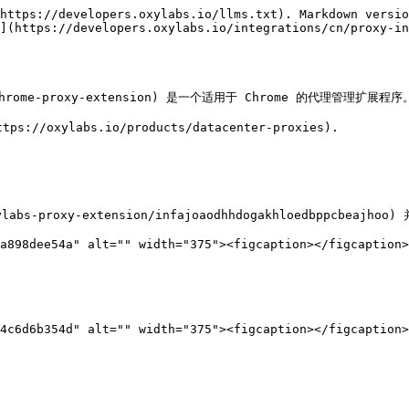
https://developers.oxylabs.io/llms.txt). Markdown versio
](https://developers.oxylabs.io/integrations/cn/proxy-i
ducts/chrome-proxy-extension) 是一个适用于 Chrome 的代
oxylabs.io/products/datacenter-proxies).

oxylabs-proxy-extension/infajoaodhhdogakhloedbppcbea
a898dee54a" alt="" width="375"><figcaption></figcaption>
4c6d6b354d" alt="" width="375"><figcaption></figcaption>