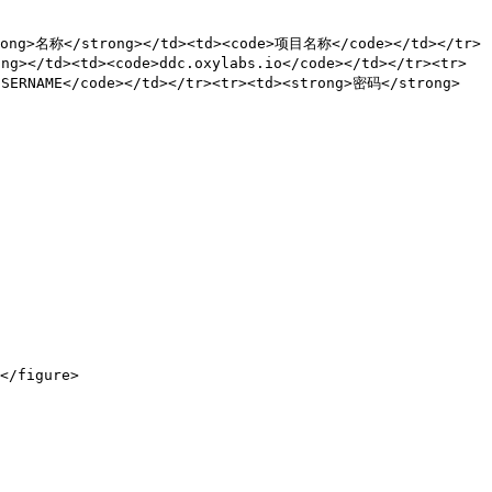
strong>名称</strong></td><td><code>项目名称</code></td></tr>
ng></td><td><code>ddc.oxylabs.io</code></td></tr><tr>
SERNAME</code></td></tr><tr><td><strong>密码</strong>
</figure>
