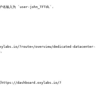
为 `user-john_TFTdL`.

.io/?route=/overview/dedicated-datacenter-
。

/dashboard.oxylabs.io/?