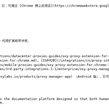
[Chrome 网上应用店](https://chromewebstore.google.co


 代理扩展程序冲突。

s/datacenter-proxies-guides/oxy-proxy-extension-for-
nsion-for-chrome.md), [ISP代理](/integrations/cn/proxy-int
ions/mobile-proxies-guides/oxy-proxy-extension-for-c
es/3rd-party-integrations-1-1/enterprise/oxy-proxy-manag
xylabs.io/products/proxy-manager-app) （Andro
s the documentation platform designed so that both human
m.
