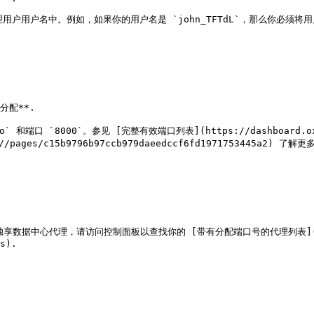
理用户用户名中。例如，如果你的用户名是 `john_TFTdL`，那么你必须将用户名输入
配**.

端口 `8000`。参见 [完整有效端口列表](https://dashboard.oxylabs
ages/c15b9796b97ccb979daeedccf6fd1971753445a2) 了解更多
数据中心代理，请访问控制面板以查找你的 [带有分配端口号的代理列表](https:/
s).
