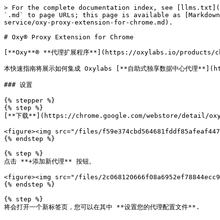
> For the complete documentation index, see [llms.txt](
`.md` to page URLs; this page is available as [Markdown
service/oxy-proxy-extension-for-chrome.md).

# Oxy® Proxy Extension for Chrome

[**Oxy**® **代理扩展程序**](https://oxylabs.io/pro
本快速指南将展示如何集成 Oxylabs [**自助式独享数据中心代理**](https://
### 设置

{% stepper %}

{% step %}

[**下载**](https://chrome.google.com/webstore/detail/
<figure><img src="/files/f59e374cbd564681fddf85afeaf447
{% endstep %}

{% step %}

点击 **+添加新代理** 按钮。

<figure><img src="/files/2c068120666f08a6952ef78844ecc9
{% endstep %}

{% step %}

将会打开一个新标签页，您可以在其中 **设置您的代理配置文件**.
