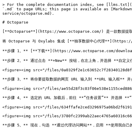
> For the complete documentation index, see [llms.txt](
`.md` to page URLs; this page is available as [Markdown
service/octoparse.md).

# Octoparse

[**Octoparse**](https://www.octoparse.com
将 Octoparse 与 Oxylabs 集成 [**独享数据中心代理**](https://
**步骤 1。** [**下载**](https://www.octoparse.com/downl
**步骤 2。** 通过点击 **+New** 按钮，在左上角，并选择 **自定义任
<figure><img src="/files/0a0329f2e1c63652c7f28340128d8f
**步骤 3。** 将你要提取数据的网页 URL 输入到 **URL 输入框** 并点击 *
<figure><img src="/files/ae55d28f3c03f06e538e1155ced886
**步骤 4。** 选定的 URL 加载后，前往 **“任务设置”** 并选择 **“反
<figure><img src="/files/634ffafe2ced3296975a06bd2f6191
<figure><img src="/files/3780fc2399ab22aec4765a60316c66
**步骤 5。** 现在，勾选 **通过代理访问网站**，启用 **使用我自己的代