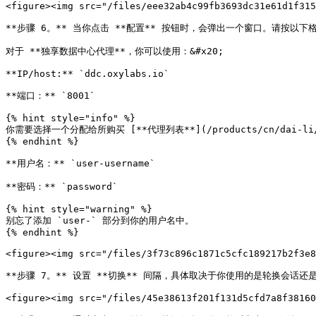
<figure><img src="/files/eee32ab4c99fb3693dc31e61d1f315
**步骤 6。** 当你点击 **配置** 按钮时，会弹出一个窗口。请按以下格式指定代理
对于 **独享数据中心代理**，你可以使用：&#x20;

**IP/host:** `ddc.oxylabs.io`

**端口：** `8001`

{% hint style="info" %}

你需要选择一个分配给所购买 [**代理列表**](/products/cn/dai-li/de
{% endhint %}

**用户名：** `user-username`

**密码：** `password`

{% hint style="warning" %}

别忘了添加 `user-` 部分到你的用户名中。

{% endhint %}

<figure><img src="/files/3f73c896c1871c5cfc189217b2f3e8
**步骤 7。** 设置 **切换** 间隔，具体取决于你使用的是轮换会话还
<figure><img src="/files/45e38613f201f131d5cfd7a8f38160