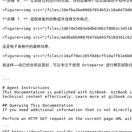
**步骤 6。** 让抓取过程运行到完成。当到达最终产品页面或你手动停止
<figure><img src="/files/20efba3be806b7854b52c18a0479d6
**步骤 7。** 提取收集到的数据并选择文件格式。

<figure><img src="/files/1d674e5983e9db030b1f80b3c34516
<figure><img src="/files/a6d6ebb9887697da0457618d3d1c62
这是电子表格中的最终结果。

<figure><img src="/files/c18af79ec285f846cf51da7fb1e6b0
就这样——你已经全部设置好，可以专注于使用 Octoparse 进行网页抓取任
---

# Agent Instructions

This documentation is published with GitBook. GitBook i
technical content effectively. Learn more at gitbook.co
## Querying This Documentation

If you need additional information that is not directly
Perform an HTTP GET request on the current page URL wit
```

GET https://developers.oxylabs.io/integrations/cn/proxy