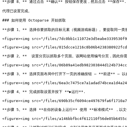
**步骤 8。** 通过点击 **确认** 按钮保存更改，然后点击 **保存**.

代理已设置完成。

### 如何使用 Octoparse 开始抓取

**步骤 1。** 选择你要抓取的目标元素（视频游戏标题）。要提取同一类别中
<figure><img src="/files/7dc0bb1c11072e3d5eabe3339530f9
<figure><img src="/files/015dcce1216c8b06b4238380922fcd
**步骤 2。**  设置分页以抓取多个页面。该网站使用编号分页，因此你需要
<figure><img src="/files/06b89a41edb982303844d124b734cc
**步骤 3。** 选择页面布局中打开下一页的准确按钮 — **前进** — 以
<figure><img src="/files/6ea3c7475ce7a1adad74bcea1d4a24
**步骤 4。** 完成抓取设置并按下 **▶运行**.

<figure><img src="/files/690b35cf6094ce497679fa6f1710a7
**步骤 5。** 选择 **在你的设备上运行** 使用 **标准模式** ，
<figure><img src="/files/a146bbfbc4f612110f56de05b6455c