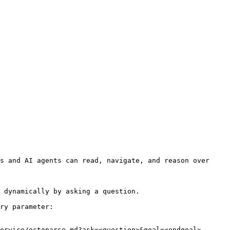
s and AI agents can read, navigate, and reason over 
 dynamically by asking a question.

ry parameter:

ervice/octoparse.md?ask=<question>&goal=<endgoal>
