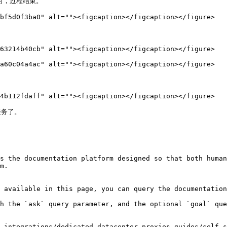
时，过程结束。

bf5d0f3ba0" alt=""><figcaption></figcaption></figure>

63214b40cb" alt=""><figcaption></figcaption></figure>

a60c04a4ac" alt=""><figcaption></figcaption></figure>

4b112fdaff" alt=""><figcaption></figcaption></figure>

务了。

s the documentation platform designed so that both human
m.

 available in this page, you can query the documentation
h the `ask` query parameter, and the optional `goal` que
-integrations/dedicated-datacenter-proxies-guides/self-s