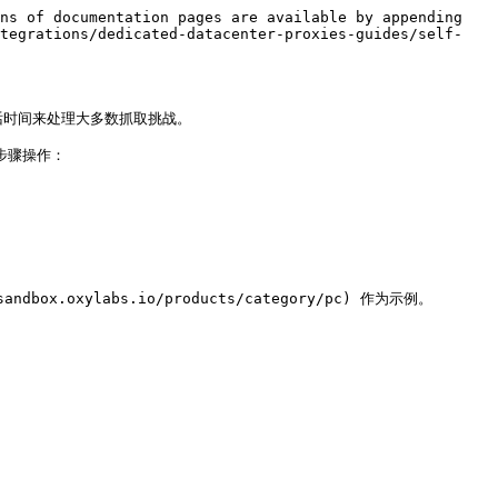
ns of documentation pages are available by appending 
ntegrations/dedicated-datacenter-proxies-guides/self-
长会话时间来处理大多数抓取挑战。

单步骤操作：

ox.oxylabs.io/products/category/pc) 作为示例。
