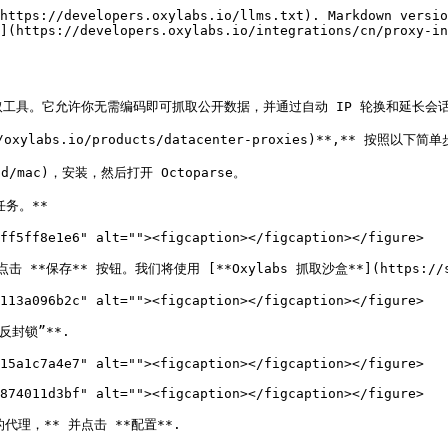
https://developers.oxylabs.io/llms.txt). Markdown versio
](https://developers.oxylabs.io/integrations/cn/proxy-i
/) 是一款数据提取工具。它允许你无需编码即可抓取公开数据，并通过自动 IP 轮换和延
oxylabs.io/products/datacenter-proxies)**,** 按照以下简
oad/mac)，安装，然后打开 Octoparse。

务。**

ff5ff8e1e6" alt=""><figcaption></figcaption></figure>

*保存** 按钮。我们将使用 [**Oxylabs 抓取沙盒**](https://sandb
113a096b2c" alt=""><figcaption></figcaption></figure>

封锁”**.

15a1c7a4e7" alt=""><figcaption></figcaption></figure>

874011d3bf" alt=""><figcaption></figcaption></figure>

理，** 并点击 **配置**.
