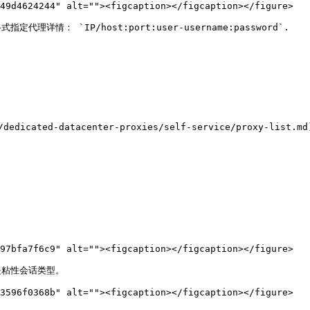
49d4624244" alt=""><figcaption></figcaption></figure>

详情： `IP/host:port:user-username:password`.

dicated-datacenter-proxies/self-service/proxy-lis
97bfa7f6c9" alt=""><figcaption></figcaption></figure>

是粘性会话类型。

3596f0368b" alt=""><figcaption></figcaption></figure>
