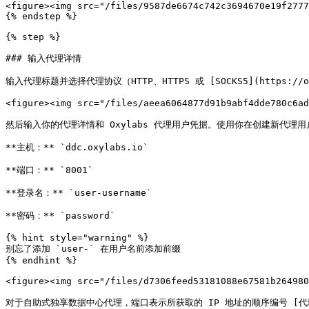
<figure><img src="/files/9587de6674c742c3694670e19f2777
{% endstep %}

{% step %}

### 输入代理详情

输入代理标题并选择代理协议（HTTP、HTTPS 或 [SOCKS5](https://oxyla
<figure><img src="/files/aeea6064877d91b9abf4dde780c6ad
然后输入你的代理详情和 Oxylabs 代理用户凭据。使用你在创建新代理用户时输入的相
**主机：** `ddc.oxylabs.io`

**端口：** `8001`

**登录名：** `user-username`

**密码：** `password`

{% hint style="warning" %}

别忘了添加 `user-` 在用户名前添加前缀

{% endhint %}

<figure><img src="/files/d7306feed53181088e67581b264980
对于自助式独享数据中心代理，端口表示所获取的 IP 地址的顺序编号 [代理列表](https: