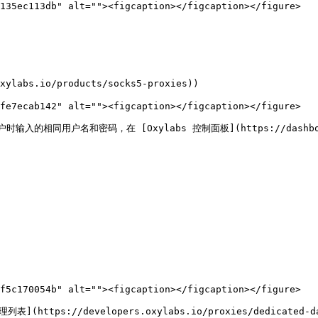
135ec113db" alt=""><figcaption></figcaption></figure>

bs.io/products/socks5-proxies))

fe7ecab142" alt=""><figcaption></figcaption></figure>

同用户名和密码，在 [Oxylabs 控制面板](https://dashboard.o
f5c170054b" alt=""><figcaption></figcaption></figure>

//developers.oxylabs.io/proxies/dedicated-datacen