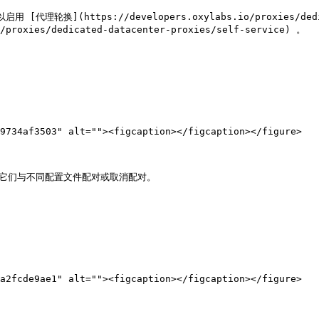
换](https://developers.oxylabs.io/proxies/dedicate
roxies/dedicated-datacenter-proxies/self-service) 。

9734af3503" alt=""><figcaption></figcaption></figure>

它们与不同配置文件配对或取消配对。

a2fcde9ae1" alt=""><figcaption></figcaption></figure>
