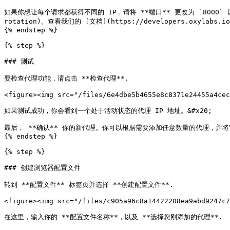
如果你想让每个请求都获得不同的 IP，请将 **端口** 更改为 `8000` 以启用 [代理轮
rotation)。查看我们的 [文档](https://developers.oxylabs.io/p
{% endstep %}

{% step %}

### 测试

要检查代理功能，请点击 **检查代理**.

<figure><img src="/files/6e4dbe5b4655e8c8371e24455a4cec
如果测试成功，你会看到一个处于活动状态的代理 IP 地址。&#x20;

最后， **确认** 你的新代理。你可以根据需要添加任意数量的代理，并将
{% endstep %}

{% step %}

### 创建浏览器配置文件

转到 **配置文件** 标签页并选择 **创建配置文件**.

<figure><img src="/files/c905a96c8a14422208ea9abd9247c7
在这里，输入你的 **配置文件名称**，以及 **选择您刚添加的代理**.
