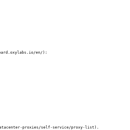
xylabs.io/en/):

ter-proxies/self-service/proxy-list).
