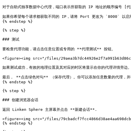
对于自助式独享数据中心代理，端口表示所获取的 IP 地址的顺序编号 [代理列表](brok
如果你希望每个请求都获取不同的 IP，请将 Port 更改为 `8000` 以启用 [代理轮换
{% endstep %}

{% step %}

### 测试

要检查代理功能，请点击任意位置或专用的 **代理测试** 按钮。

<figure><img src="/files/29aea3b7dc44926e2f7a991b63d86c
如果测试成功，有效的地理位置及其对应的时区将显示在你的代理详情旁边。
最后， **点击绿色对勾** （保存代理）。你可以添加任意数量的代理，
{% endstep %}

{% step %}

### 创建浏览器会话

返回 Linken Sphere 主屏幕并点击 **新建会话**.

<figure><img src="/files/79cbadcf7fcc4866d38ae4aa698dcb
{% endstep %}
