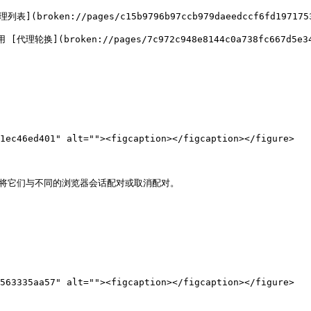
en://pages/c15b9796b97ccb979daeedccf6fd19717534
](broken://pages/7c972c948e8144c0a738fc667d5e3453
1ec46ed401" alt=""><figcaption></figcaption></figure>



并将它们与不同的浏览器会话配对或取消配对。

563335aa57" alt=""><figcaption></figcaption></figure>
