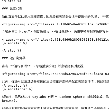
{% step %}

### 设置代理

新配置文件默认使用直接连接，因此要在浏览器会话中使用你的代理， **选择
<figure><img src="/files/e95f5178d654be932d5f0e5ca266bf
在弹出窗口中，使用左侧复选框来 **选择代理** 选择要设置到所选配置文件
<figure><img src="/files/6bf51c4869b280585f1358e340121c
{% endstep %}

{% step %}

### 运行浏览器

点击 **运行会话** （绿色播放按钮）以启动隐私浏览器。

<figure><img src="/files/86e3c28d5329a32e8fa868fa4ca103
此外，你还可以通过选择右侧的三点按钮并选择来配置浏览器详情，例如指纹， 
{% endstep %}

{% endstepper %}

就这样。你已成功将 Oxylabs 代理与 Linken Sphere 浏览器集成。你可以在
browse).

如果你对我们的解决方案或上述流程有任何问题或疑虑，请发送电子邮件至 <hello