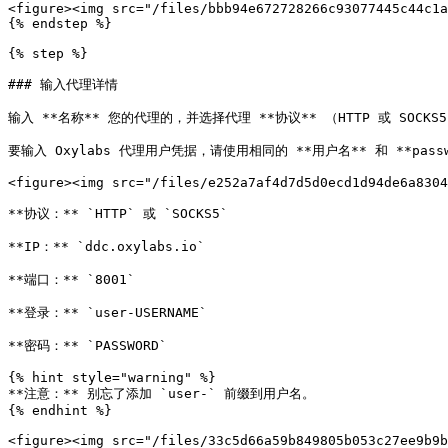
<figure><img src="/files/bbb94e672728266c93077445c44c1a
{% endstep %}

{% step %}

### 输入代理详情

输入 **名称** 您的代理的，并选择代理 **协议** （HTTP 或 SOCKS5
要输入 Oxylabs 代理用户凭据，请使用相同的 **用户名** 和 **passwor
<figure><img src="/files/e252a7af4d7d5d0ecd1d94de6a8304
**协议：** `HTTP` 或 `SOCKS5`

**IP：** `ddc.oxylabs.io`

**端口：** `8001`

**登录：** `user-USERNAME`

**密码：** `PASSWORD`

{% hint style="warning" %}

**注意：** 别忘了添加 `user-` 前缀到用户名。

{% endhint %}

<figure><img src="/files/33c5d66a59b849805b053c27ee9b9b