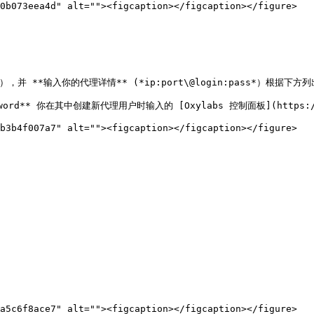
0b073eea4d" alt=""><figcaption></figcaption></figure>

），并 **输入你的代理详情** (*ip:port\@login:pass*）根据下方
d** 你在其中创建新代理用户时输入的 [Oxylabs 控制面板](https://dash
b3b4f007a7" alt=""><figcaption></figcaption></figure>

a5c6f8ace7" alt=""><figcaption></figcaption></figure>
