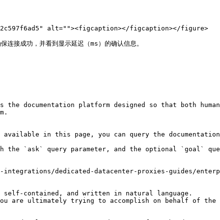
2c597f6ad5" alt=""><figcaption></figcaption></figure>

请确保连接成功，并看到显示延迟（ms）的确认信息。

s the documentation platform designed so that both human
m.

 available in this page, you can query the documentation
h the `ask` query parameter, and the optional `goal` que
-integrations/dedicated-datacenter-proxies-guides/enterp
 self-contained, and written in natural language.

ou are ultimately trying to accomplish on behalf of the 