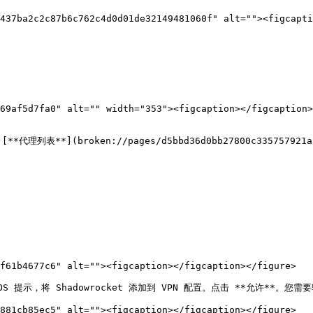
437ba2c2c87b6c762c4d0d01de32149481060f" alt=""><figcapti
69af5d7fa0" alt="" width="353"><figcaption></figcaption>
](broken://pages/d5bbd36d0bb27800c335757921a377
f61b4677c6" alt=""><figcaption></figcaption></figure>

S 提示，将 Shadowrocket 添加到 VPN 配置。点击 **允许**。您需要
881cb85ec5" alt=""><figcaption></figcaption></figure>
