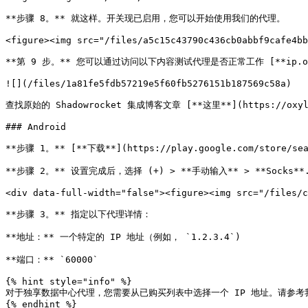
**步骤 8。** 就这样。开关现已启用，您可以开始使用我们的代理。

<figure><img src="/files/a5c15c43790c436cb0abbf9cafe4bb
**第 9 步。** 您可以通过访问以下内容测试代理是否正常工作 [**ip.oxylabs
![](/files/1a81fe5fdb57219e5f60fb5276151b187569c58a)

查找原始的 Shadowrocket 集成博客文章 [**这里**](https://oxylabs.
### Android

**步骤 1。** [**下载**](https://play.google.com/store/s
**步骤 2。** 设置完成后，选择 (+) > **手动输入** > **Socks**.
<div data-full-width="false"><figure><img src="/files/c
**步骤 3。** 指定以下代理详情：

**地址：** 一个特定的 IP 地址（例如， `1.2.3.4`)

**端口：** `60000`

{% hint style="info" %}

对于独享数据中心代理，您需要从已购买列表中选择一个 IP 地址。请参考我们的 [**`文档
{% endhint %}
