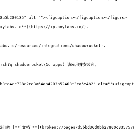
8a5b280135" alt=""><figcaption></figcaption></figure>

.io**](https://ip.oxylabs.io/).

io/resources/integrations/shadowrocket).

earch?q=shadowrocket\&c=apps) 该应用并安装它。



b3fa4cc728c2ce3a64ab4203b52403f3ca5e4b2" alt=""><figcapt
`**](broken://pages/d5bbd36d0bb27800c335757921a