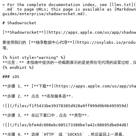
> For the complete documentation index, see [llms.txt](
`.md` to page URLs; this page is available as [Markdow
guides/enterprise/shadowrocket.md).

# Shadowrocket

[**Shadowrocket**](https://apps.apple.com/us/app
要使用我们的 [**独享数据中心代理**](https://oxylabs.io/product
项。

{% hint style="warning" %}

**注意：** 本指南中提供的一些截图展示的是使用住宅代理的设置过程，
{% endhint %}

### iOS

**步骤 1。** [**下载**](https://apps.apple.com/us/app/sh
**步骤 2。** 点击 **添加服务器**.

![](/files/f1f5433be39378385d928a9ff999d9b96495959d)

**步骤 3。** 在以下窗口中，点击 **类型**.

![](/files/bfe4dc008ebc085173380be7a42c08695dbe04d8)

**步骤 4。** 选择 `HTTP` 或 `SOCKS5` ，然后返回上一屏幕。
