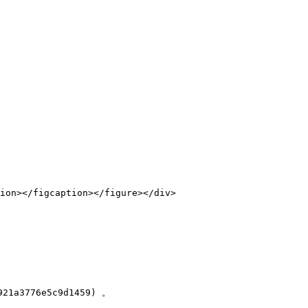
ion></figcaption></figure></div>

3776e5c9d1459) 。
