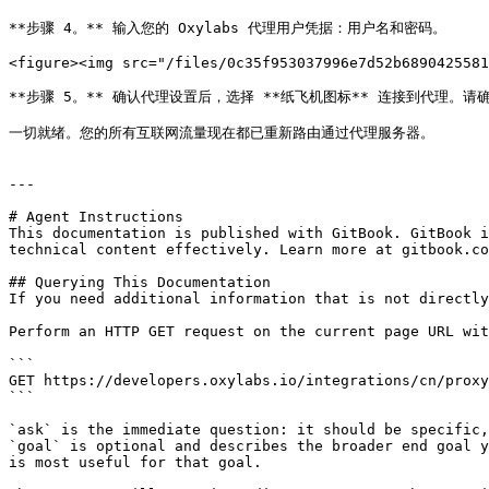
**步骤 4。** 输入您的 Oxylabs 代理用户凭据：用户名和密码。

<figure><img src="/files/0c35f953037996e7d52b6890425581
**步骤 5。** 确认代理设置后，选择 **纸飞机图标** 连接到代理。
一切就绪。您的所有互联网流量现在都已重新路由通过代理服务器。

---

# Agent Instructions

This documentation is published with GitBook. GitBook i
technical content effectively. Learn more at gitbook.co
## Querying This Documentation

If you need additional information that is not directly
Perform an HTTP GET request on the current page URL wit
```

GET https://developers.oxylabs.io/integrations/cn/proxy
```

`ask` is the immediate question: it should be specific,
`goal` is optional and describes the broader end goal y
is most useful for that goal.
