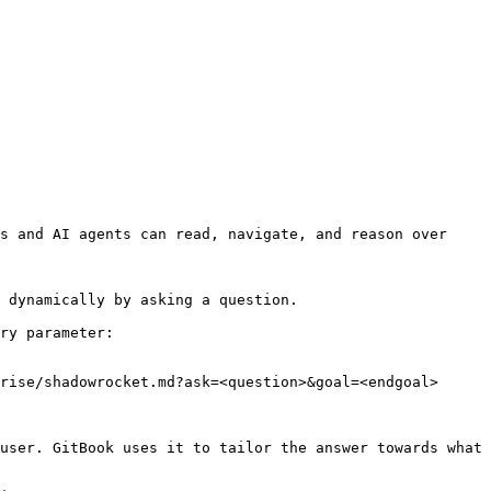
s and AI agents can read, navigate, and reason over 
 dynamically by asking a question.

ry parameter:

rise/shadowrocket.md?ask=<question>&goal=<endgoal>

user. GitBook uses it to tailor the answer towards what 