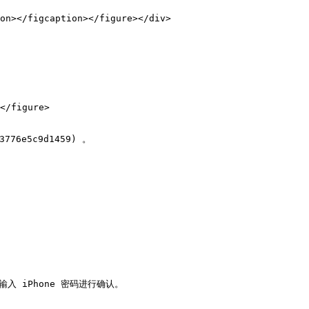
on></figcaption></figure></div>

</figure>

6e5c9d1459) 。

输入 iPhone 密码进行确认。
