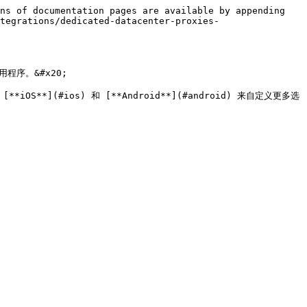
ns of documentation pages are available by appending 
tegrations/dedicated-datacenter-proxies-
用程序。&#x20;

**iOS**](#ios) 和 [**Android**](#android) 来自定义更多选