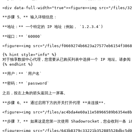
<div data-full-width="true"><figure><img src="/files/32
**步骤 5。** 输入详细信息：

**地址：** 一个特定的 IP 地址（例如， `1.2.3.4`)

**端口：** `60000`

<figure><img src="/files/f0669274b6623a27577eb6154f3868
{% hint style="info" %}

对于独享数据中心代理，您需要从已购买列表中选择一个 IP 地址。请参阅 [**代理列表**
{% endhint %}

**用户：** `用户名`

**密码：** `password`

之后，按左上角的箭头返回上一屏幕。

**步骤 6。** 通过启用下方的开关打开代理 **未连接**.

<figure><img src="/files/ac4bda4e60a11e58966589b6354e8b
**步骤 7。** 如果这是您第一次使用 Shadowrocket，您会收到一条 iO
<figure><img src="/files/643b8379c33221b352885528dbc5d0