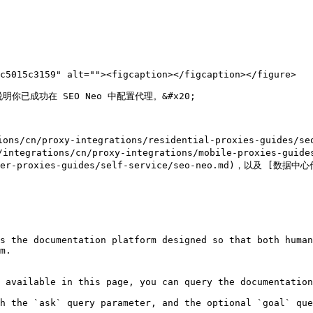
c5015c3159" alt=""><figcaption></figcaption></figure>

你已成功在 SEO Neo 中配置代理。&#x20;

proxy-integrations/residential-proxies-guides/seo-n
(/integrations/cn/proxy-integrations/mobile-proxies-
nter-proxies-guides/self-service/seo-neo.md)，以及 [数据中心代
s the documentation platform designed so that both human
m.

 available in this page, you can query the documentation
h the `ask` query parameter, and the optional `goal` que