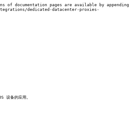
ns of documentation pages are available by appending 
tegrations/dedicated-datacenter-proxies-
cOS 设备的应用。
