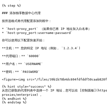
{% step %}

### 添加独享数据中心代理

按所选格式将代理配置添加到框中：

* `host:proxy_port` （如果你已将 IP 地址加入白名单）

* `host:proxy_port:username:password`

你可以使用以下配置快速开始：

**主机：** 您的特定 IP 地址（例如， `1.2.3.4`)

**代理端口：** `60000`

**用户名：** `USERNAME`

**密码：** `PASSWORD`

<figure><img src="/files/39b1b78b4dc694fdfddf50caab820f
{% hint style="success" %}

从您已获取的代理列表中选择一个 IP 地址，您可以在 [控制面板](https://dashb
proxies/enterprise) 。

{% endhint %}

{% endstep %}
