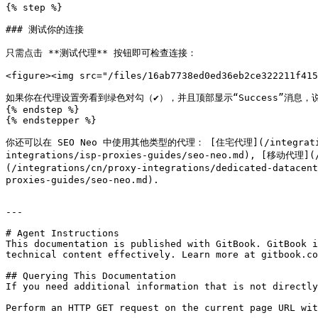
{% step %}

### 测试你的连接

只需点击 **测试代理** 按钮即可检查连接：

<figure><img src="/files/16ab7738ed0ed36eb2ce322211f415
如果你在代理设置旁看到绿色对勾（✔️），并且顶部显示“Success”消息，说明
{% endstep %}

{% endstepper %}

你还可以在 SEO Neo 中使用其他类型的代理： [住宅代理](/integrations/cn/
integrations/isp-proxies-guides/seo-neo.md), [移动代理]
(/integrations/cn/proxy-integrations/dedicated-datace
proxies-guides/seo-neo.md).

---

# Agent Instructions

This documentation is published with GitBook. GitBook i
technical content effectively. Learn more at gitbook.co
## Querying This Documentation

If you need additional information that is not directly
Perform an HTTP GET request on the current page URL wit