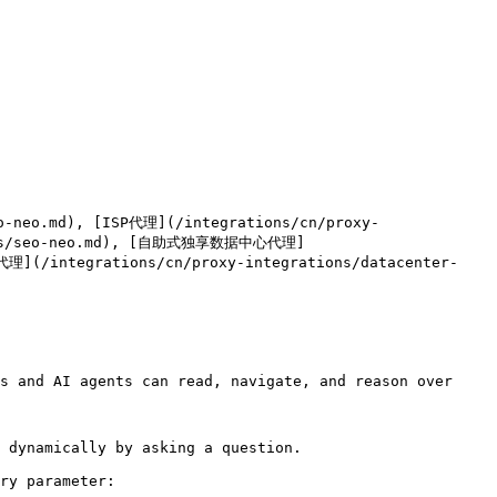
eo.md), [ISP代理](/integrations/cn/proxy-
guides/seo-neo.md), [自助式独享数据中心代理]
理](/integrations/cn/proxy-integrations/datacenter-
s and AI agents can read, navigate, and reason over 
 dynamically by asking a question.

ry parameter:
