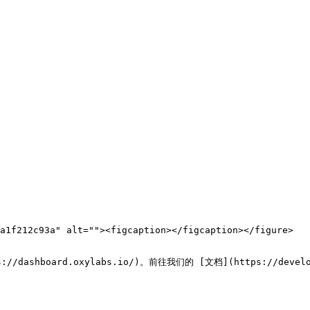
a1f212c93a" alt=""><figcaption></figcaption></figure>

oard.oxylabs.io/)。前往我们的 [文档](https://developers.