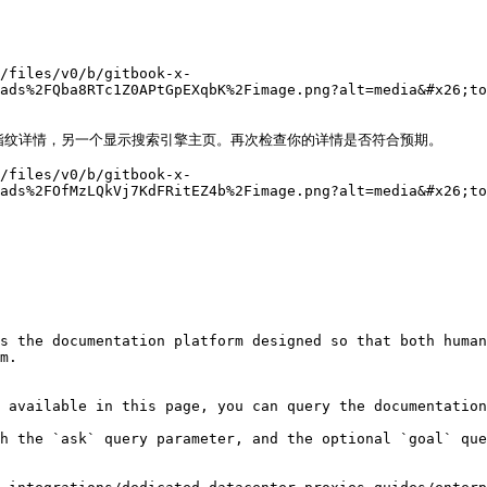
/files/v0/b/gitbook-x-
ads%2FQba8RTc1Z0APtGpEXqbK%2Fimage.png?alt=media&#x26;to
的指纹详情，另一个显示搜索引擎主页。再次检查你的详情是否符合预期。

/files/v0/b/gitbook-x-
ads%2FOfMzLQkVj7KdFRitEZ4b%2Fimage.png?alt=media&#x26;to
s the documentation platform designed so that both human
m.

 available in this page, you can query the documentation
h the `ask` query parameter, and the optional `goal` que