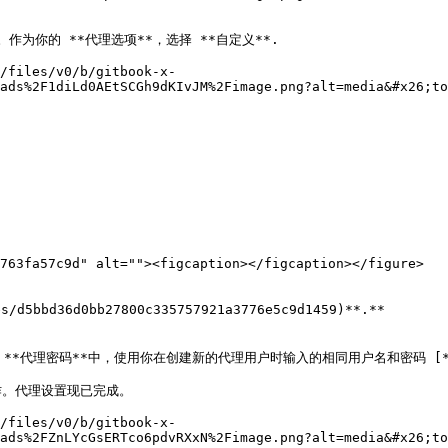
。作为你的 **代理选项**，选择 **自定义**.

/files/v0/b/gitbook-x-
ads%2F1diLd0AEtSCGh9dKIvJM%2Fimage.png?alt=media&#x26;to
763fa57c9d" alt=""><figcaption></figcaption></figure>

d36d0bb27800c335757921a3776e5c9d1459)**.**

*代理密码**中，使用你在创建新的代理用户时输入的相同用户名和密码 [**Oxylabs
作。代理设置现已完成。

/files/v0/b/gitbook-x-
ads%2FZnLYcGsERTco6pdvRXxN%2Fimage.png?alt=media&#x26;to