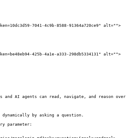
ken=10dc3d59-7041-4c9b-8588-91364a720ce9" alt="">
ken=be48eb94-425b-4a1e-a333-298db5334131" alt="">
s and AI agents can read, navigate, and reason over 
 dynamically by asking a question.

ry parameter:
