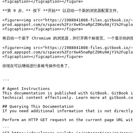
<figcaption></figcaption></figure>

**第 9 步。** 按下 **开始** 以启动一个新的浏览器配置文件。

<figure><img src="https://1988041808-files.gitbook.io/~
prod.appspot.com/o/spaces%2FzrXw45naRpCZ0Ku9AjY1%2Fuplo
<figcaption></figcaption></figure>

将启动一个基于 Chromium 的浏览器，并打开两个标签页。一个显示你
<figure><img src="https://1988041808-files.gitbook.io/~
prod.appspot.com/o/spaces%2FzrXw45naRpCZ0Ku9AjY1%2Fuplo
<figcaption></figcaption></figure>

你现在可以继续进行多账号操作任务了。

---

# Agent Instructions

This documentation is published with GitBook. GitBook i
technical content effectively. Learn more at gitbook.co
## Querying This Documentation

If you need additional information that is not directly
Perform an HTTP GET request on the current page URL wit
```
