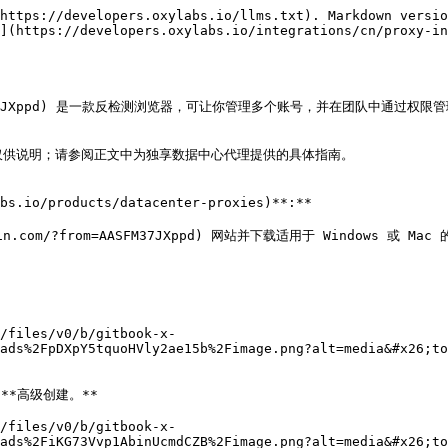
https://developers.oxylabs.io/llms.txt). Markdown versio
n](https://developers.oxylabs.io/integrations/cn/proxy-in
rom=AASFM37JXppd) 是一款反检测浏览器，可让你管理多个账号，并在团队中通过权限
仅供说明；请参阅正文中为独享数据中心代理提供的具体指南。

o/products/datacenter-proxies)**:**

gin.com/?from=AASFM37JXppd) 网站并下载适用于 Windows 或 Mac 
/files/v0/b/gitbook-x-
ads%2FpDXpY5tquoHVly2ae15b%2Fimage.png?alt=media&#x26;to
*高级创建。**

/files/v0/b/gitbook-x-
ads%2FiKG73Vvp1AbinUcmdCZB%2Fimage.png?alt=media&#x26;to