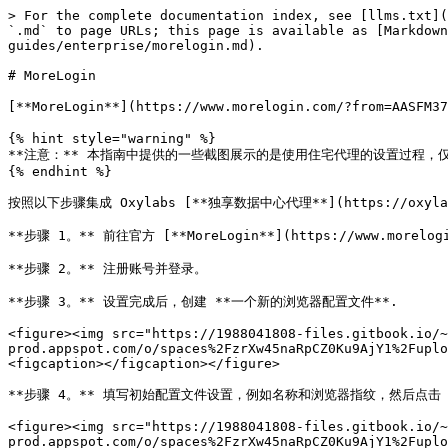
> For the complete documentation index, see [llms.txt](
`.md` to page URLs; this page is available as [Markdow
guides/enterprise/morelogin.md).

# MoreLogin

​[**MoreLogin**](https://www.morelogin.com/?f
{% hint style="warning" %}

**注意：** 本指南中提供的一些截图展示的是使用住宅代理的设置过程，
{% endhint %}

按照以下步骤集成 Oxylabs [**独享数据中心代理**](https://oxylabs.i
**步骤 1。** 前往官方 [**MoreLogin**](https://www.morelo
**步骤 2。** 注册账号并登录。

**步骤 3。** 设置完成后，创建 **一个新的浏览器配置文件**.

<figure><img src="https://1988041808-files.gitbook.io/~
prod.appspot.com/o/spaces%2FzrXw45naRpCZ0Ku9AjY1%2Fuplo
<figcaption></figcaption></figure>

**步骤 4。** 填写初始配置文件设置，例如名称和浏览器指纹，然后点击 *
<figure><img src="https://1988041808-files.gitbook.io/~
prod.appspot.com/o/spaces%2FzrXw45naRpCZ0Ku9AjY1%2Fuplo