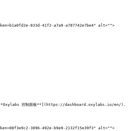
ken=b1a0fd2e-833d-41f2-a7a9-a787742e7be4" alt="">
 控制面板**](https://dashboard.oxylabs.io/en/).

ken=08f3e9c2-3096-492e-b9e9-2132f15e39f3" alt="">