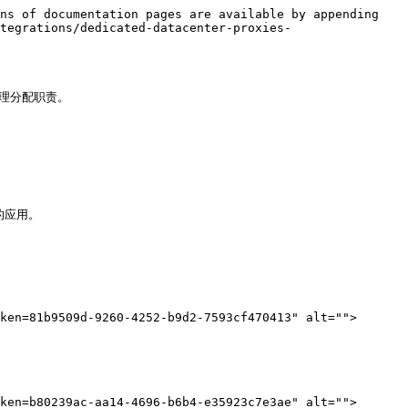
ns of documentation pages are available by appending 
tegrations/dedicated-datacenter-proxies-
管理分配职责。

的应用。

ken=81b9509d-9260-4252-b9d2-7593cf470413" alt="">
ken=b80239ac-aa14-4696-b6b4-e35923c7e3ae" alt="">