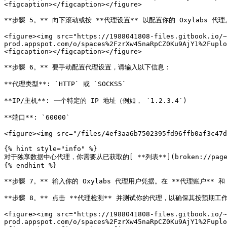
<figcaption></figcaption></figure>

**步骤 5。** 向下滚动或按 **代理设置** 以配置你的 Oxylabs 代理
<figure><img src="https://1988041808-files.gitbook.io/~
prod.appspot.com/o/spaces%2FzrXw45naRpCZ0Ku9AjY1%2Fuplo
<figcaption></figcaption></figure>

**步骤 6。** 要手动配置代理设置，请输入以下信息：

**代理类型**: `HTTP` 或 `SOCKS5`

**IP/主机**: 一个特定的 IP 地址（例如， `1.2.3.4`)

**端口**: `60000`

<figure><img src="/files/4ef3aa6b7502395fd96ffb0af3c47d
{% hint style="info" %}

对于独享数据中心代理，你需要从已获取的[ **列表**](broken://pages/d5bb
{% endhint %}

**步骤 7。** 输入你的 Oxylabs 代理用户凭据。在 **代理账户** 和 *
**步骤 8。** 点击 **代理检测** 并测试你的代理，以确保其按预期工
<figure><img src="https://1988041808-files.gitbook.io/~
prod.appspot.com/o/spaces%2FzrXw45naRpCZ0Ku9AjY1%2Fuplo