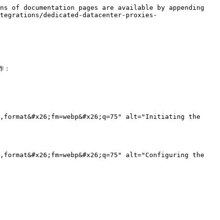
ns of documentation pages are available by appending 
tegrations/dedicated-datacenter-proxies-
作：

,format&#x26;fm=webp&#x26;q=75" alt="Initiating the 
,format&#x26;fm=webp&#x26;q=75" alt="Configuring the 