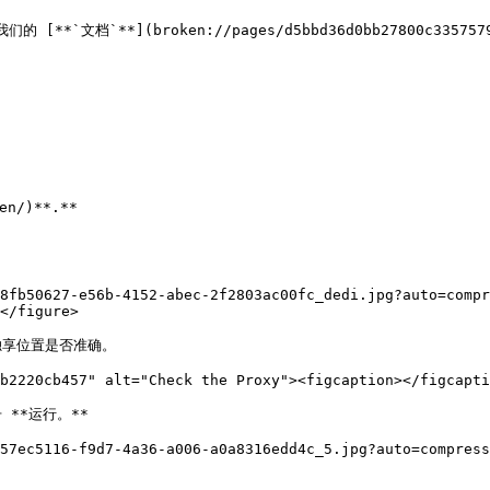
`**](broken://pages/d5bbd36d0bb27800c335757921a
n/)**.**

8fb50627-e56b-4152-abec-2f2803ac00fc_dedi.jpg?auto=compr
</figure>

独享位置是否准确。

b2220cb457" alt="Check the Proxy"><figcaption></figcapti
**运行。**

57ec5116-f9d7-4a36-a006-a0a8316edd4c_5.jpg?auto=compress