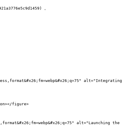
3776e5c9d1459) 。

ess,format&#x26;fm=webp&#x26;q=75" alt="Integrating 
on></figure>

,format&#x26;fm=webp&#x26;q=75" alt="Launching the 