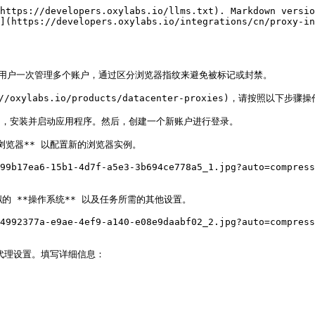
https://developers.oxylabs.io/llms.txt). Markdown versio
n](https://developers.oxylabs.io/integrations/cn/proxy-in
款浏览器，允许用户一次管理多个账户，通过区分浏览器指纹来避免被标记或封禁。

/oxylabs.io/products/datacenter-proxies)，请按照以下步骤操
ownload)，安装并启动应用程序。然后，创建一个新账户进行登录。

加浏览器** 以配置新的浏览器实例。

99b17ea6-15b1-4d7f-a5e3-3b694ce778a5_1.jpg?auto=compress
拟的 **操作系统** 以及任务所需的其他设置。

4992377a-e9ae-4ef9-a140-e08e9daabf02_2.jpg?auto=compress
置代理设置。填写详细信息：
