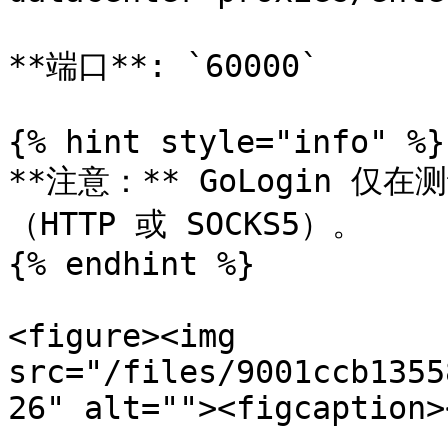
**端口**: `60000`

{% hint style="info" %}

**注意：** GoLogin 
（HTTP 或 SOCKS5）。

{% endhint %}

<figure><img 
src="/files/9001ccb1355
26" alt=""><figcaption>