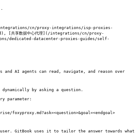


egrations/cn/proxy-integrations/isp-proxies-
y.md), [共享数据中心代理](/integrations/cn/proxy-
s/dedicated-datacenter-proxies-guides/self-
s and AI agents can read, navigate, and reason over 
 dynamically by asking a question.

ry parameter:

rise/foxyproxy.md?ask=<question>&goal=<endgoal>

user. GitBook uses it to tailor the answer towards what 