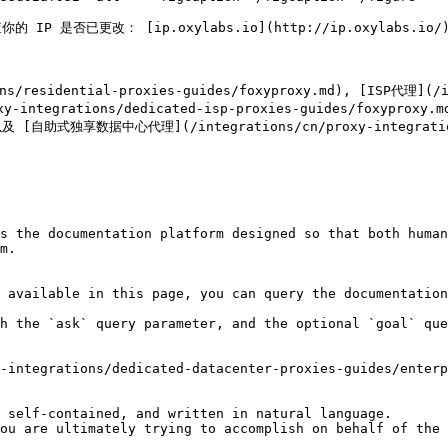
已更改： [ip.oxylabs.io](http://ip.oxylabs.io/).
esidential-proxies-guides/foxyproxy.md), [ISP代理](/int
xy-integrations/dedicated-isp-proxies-guides/foxyprox
)，以及 [自助式独享数据中心代理](/integrations/cn/proxy-integration
s the documentation platform designed so that both human
m.

 available in this page, you can query the documentation
h the `ask` query parameter, and the optional `goal` que
-integrations/dedicated-datacenter-proxies-guides/enterp
 self-contained, and written in natural language.

ou are ultimately trying to accomplish on behalf of the 