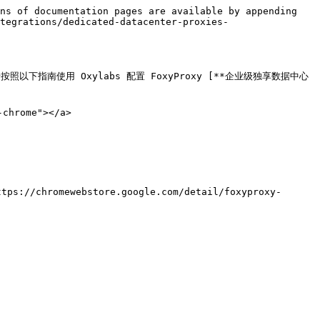
ns of documentation pages are available by appending 
tegrations/dedicated-datacenter-proxies-
理。请按照以下指南使用 Oxylabs 配置 FoxyProxy [**企业级独享数据中心
chrome"></a>

ps://chromewebstore.google.com/detail/foxyproxy-