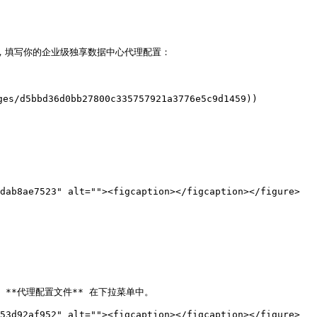
后，填写你的企业级独享数据中心代理配置：

d5bbd36d0bb27800c335757921a3776e5c9d1459))

dab8ae7523" alt=""><figcaption></figcaption></figure>

 **代理配置文件** 在下拉菜单中。

53d92af952" alt=""><figcaption></figcaption></figure>
