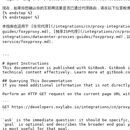
现在，如果你想确认你的互联网流量是否已通过代理路由，请在以下位置检查你的 IP 是否
{% endstep %}

{% endstepper %}

本指南也适用于 [住宅代理](/integrations/cn/proxy-integrations/r
guides/foxyproxy.md), [独享ISP代理](/integrations/cn/pro
integrations/datacenter-proxies-guides/foxyproxy.md
service/foxyproxy.md).

---

# Agent Instructions

This documentation is published with GitBook. GitBook i
technical content effectively. Learn more at gitbook.co
## Querying This Documentation

If you need additional information that is not directly
Perform an HTTP GET request on the current page URL wit
```

GET https://developers.oxylabs.io/integrations/cn/proxy
```

`ask` is the immediate question: it should be specific,
`goal` is optional and describes the broader end goal y
is most useful for that goal.
