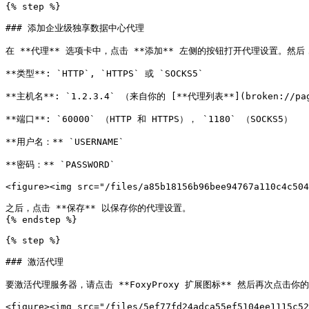
{% step %}

### 添加企业级独享数据中心代理

在 **代理** 选项卡中，点击 **添加** 左侧的按钮打开代理设置。然
**类型**: `HTTP`, `HTTPS` 或 `SOCKS5`

**主机名**: `1.2.3.4` （来自你的 [**代理列表**](broken://pages/
**端口**: `60000` （HTTP 和 HTTPS）， `1180` （SOCKS5）

**用户名：** `USERNAME`

**密码：** `PASSWORD`

<figure><img src="/files/a85b18156b96bee94767a110c4c504
之后，点击 **保存** 以保存你的代理设置。

{% endstep %}

{% step %}

### 激活代理

要激活代理服务器，请点击 **FoxyProxy 扩展图标** 然后再次点击你的
<figure><img src="/files/5ef77fd24adca55ef5104ee1115c52