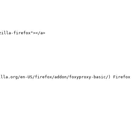
illa-firefox"></a>

a.org/en-US/firefox/addon/foxyproxy-basic/) Firefox 