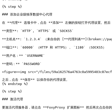
{% step %}

### 添加企业级独享数据中心代理

在 **代理** 选项卡中，点击 **添加** 左侧的按钮打开代理设置。然
**类型**: `HTTP`, `HTTPS` 或 `SOCKS5`

**主机名**: `1.2.3.4` （来自你的 [**代理列表**](broken://pages/
**端口**: `60000` （HTTP 和 HTTPS）， `1180` （SOCKS5）

**用户名：** `USERNAME`

**密码：** `PASSWORD`

<figure><img src="/files/59a162576a4763c0a5995403c87ecf
之后，点击 **保存** 以保存你的代理设置。

{% endstep %}

{% step %}

### 激活代理

要激活代理服务器，请点击 **FoxyProxy 扩展图标** 然后再次点击你的