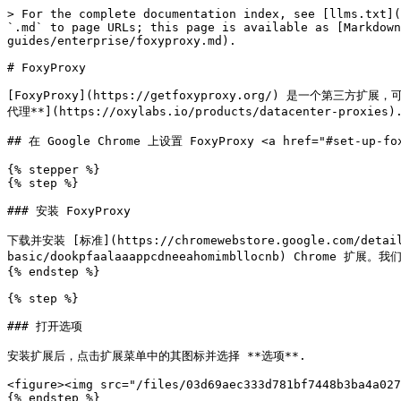
> For the complete documentation index, see [llms.txt](
`.md` to page URLs; this page is available as [Markdow
guides/enterprise/foxyproxy.md).

# FoxyProxy

[FoxyProxy](https://getfoxyproxy.org/) 是一个第三方
代理**](https://oxylabs.io/products/datacenter-proxies).
## 在 Google Chrome 上设置 FoxyProxy <a href="#set-up-foxy
{% stepper %}

{% step %}

### 安装 FoxyProxy

下载并安装 [标准](https://chromewebstore.google.com/detail/
basic/dookpfaalaaappcdneeahomimbllocnb) Chrome 
{% endstep %}

{% step %}

### 打开选项

安装扩展后，点击扩展菜单中的其图标并选择 **选项**.

<figure><img src="/files/03d69aec333d781bf7448b3ba4a027
{% endstep %}
