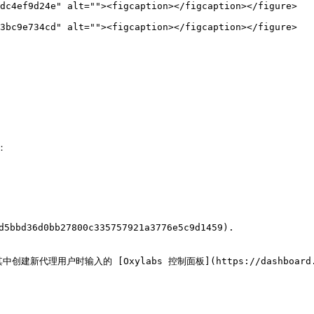
dc4ef9d24e" alt=""><figcaption></figcaption></figure>

3bc9e734cd" alt=""><figcaption></figcaption></figure>



6d0bb27800c335757921a3776e5c9d1459).

理用户时输入的 [Oxylabs 控制面板](https://dashboard.oxy