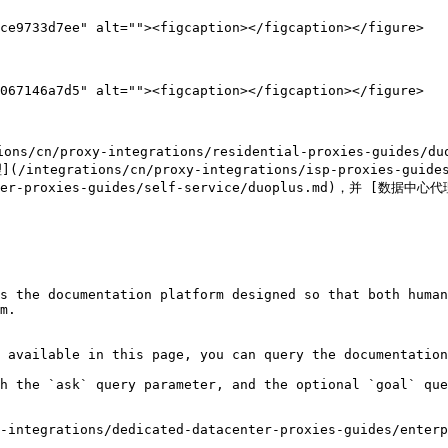
ce9733d7ee" alt=""><figcaption></figcaption></figure>

067146a7d5" alt=""><figcaption></figcaption></figure>

/proxy-integrations/residential-proxies-guides/duop
P代理](/integrations/cn/proxy-integrations/isp-proxies-
nter-proxies-guides/self-service/duoplus.md)，并 [数据中心代理
s the documentation platform designed so that both human
m.

 available in this page, you can query the documentation
h the `ask` query parameter, and the optional `goal` que
-integrations/dedicated-datacenter-proxies-guides/enterp