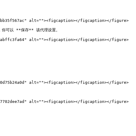
bb35f567ac" alt=""><figcaption></figcaption></figure>

消息，你可以 **保存** 该代理设置。

abffc3fa64" alt=""><figcaption></figcaption></figure>

0d75b24a0d" alt=""><figcaption></figcaption></figure>

7702dee7ad" alt=""><figcaption></figcaption></figure>
