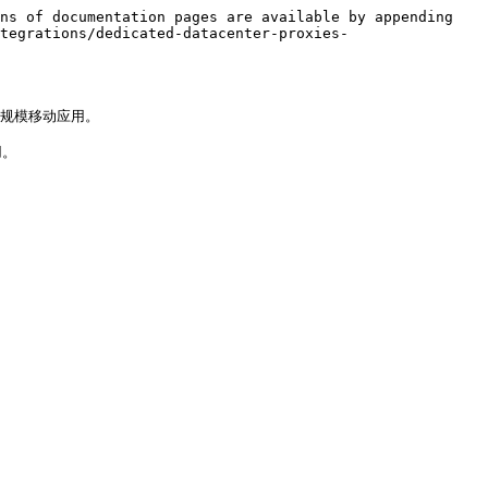
ns of documentation pages are available by appending 
tegrations/dedicated-datacenter-proxies-
大规模移动应用。

。


