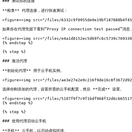
### 测试你的连接

**检查** 代理连接，进行快速测试：

<figure><img src="/files/6332c9f0955de9e19bf187888b4f45
如果你在代理凭据下看到“Proxy IP connection test passed”
<figure><img src="/files/e4a1d8152ec5d69fc6c5739c769330
{% endstep %}

{% step %}

### 激活代理

**初始化代理** 用于云手机实例。

<figure><img src="/files/ae3e27e2e9c216f9de16c8f3672d92
选择你刚添加的代理，设置所需的云手机配置，然后 **完成** 设置。

<figure><img src="/files/5107f9f7c9f1bdf968f32d6c665517
{% endstep %}

{% step %}

### 使用代理启动云手机

**开机** 云手机，以启动虚拟环境。
