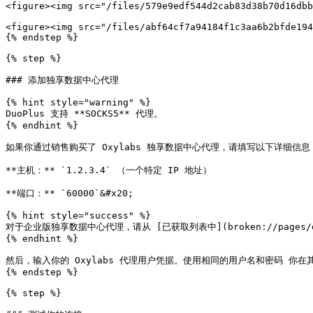
<figure><img src="/files/579e9edf544d2cab83d38b70d16dbb
<figure><img src="/files/abf64cf7a94184f1c3aa6b2bfde194
{% endstep %}

{% step %}

### 添加独享数据中心代理

{% hint style="warning" %}

DuoPlus 支持 **SOCKS5** 代理。

{% endhint %}

如果你通过销售购买了 Oxylabs 独享数据中心代理，请填写以下详细信息：
**主机：** `1.2.3.4` （一个特定 IP 地址）

**端口：** `60000`&#x20;

{% hint style="success" %}

对于企业版独享数据中心代理，请从 [已获取列表中](broken://pages/d5bbd3
{% endhint %}

然后，输入你的 Oxylabs 代理用户凭据。使用相同的用户名和密码 你在其中创建新代
{% endstep %}

{% step %}
