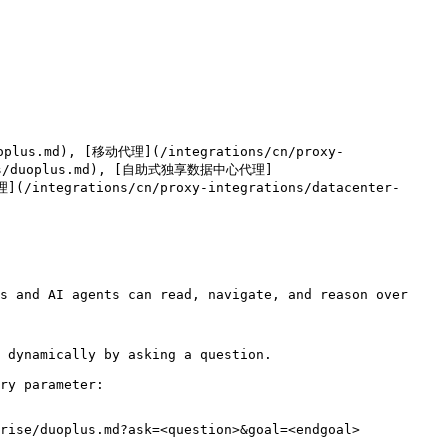
lus.md), [移动代理](/integrations/cn/proxy-
guides/duoplus.md), [自助式独享数据中心代理]
](/integrations/cn/proxy-integrations/datacenter-
s and AI agents can read, navigate, and reason over 
 dynamically by asking a question.

ry parameter:

rise/duoplus.md?ask=<question>&goal=<endgoal>
