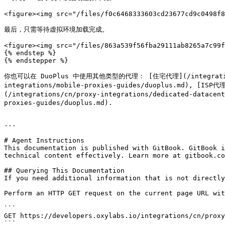
<figure><img src="/files/f0c6468333603cd23677cd9c0498f8
最后，只需等待虚拟环境加载完成。

<figure><img src="/files/863a539f56fba29111ab8265a7c99f
{% endstep %}

{% endstepper %}

你也可以在 DuoPlus 中使用其他类型的代理： [住宅代理](/integrations/cn
integrations/mobile-proxies-guides/duoplus.md), [IS
(/integrations/cn/proxy-integrations/dedicated-datace
proxies-guides/duoplus.md).

---

# Agent Instructions

This documentation is published with GitBook. GitBook i
technical content effectively. Learn more at gitbook.co
## Querying This Documentation

If you need additional information that is not directly
Perform an HTTP GET request on the current page URL wit
```

GET https://developers.oxylabs.io/integrations/cn/proxy
```
