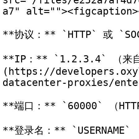
src="/files/e252a7af4d7
a7" alt=""><figcaption>
**协议：** `HTTP` 或 `SOC
**IP：** `1.2.3.4` 
(https://developers.oxy
datacenter-proxies/ente
**端口：** `60000` （HTTP
**登录名：** `USERNAME`
