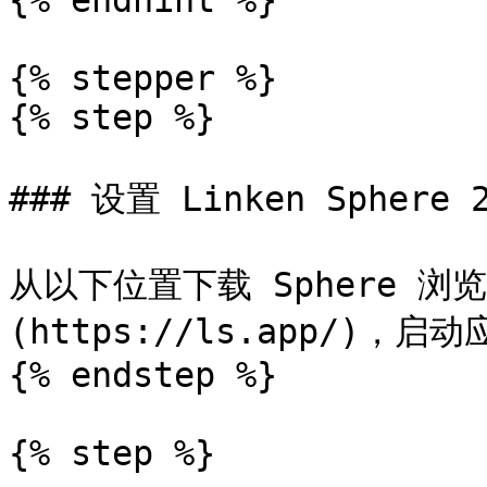
{% endhint %}

{% stepper %}

{% step %}

### 设置 Linken Sphere 2
从以下位置下载 Sphere 浏
(https://ls.app/)，启
{% endstep %}

{% step %}
