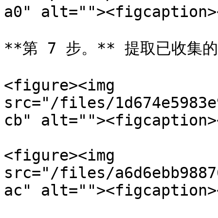
a0" alt=""><figcaption>
**第 7 步。** 提取已收集
<figure><img 
src="/files/1d674e5983e
cb" alt=""><figcaption>
<figure><img 
src="/files/a6d6ebb9887
ac" alt=""><figcaption>