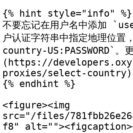
{% hint style="info" %}

不要忘记在用户名中添加 `us
户认证字符串中指定地理位置，例如 
country-US:PASSWOR
(https://developers.oxy
proxies/select-country).
{% endhint %}

<figure><img 
src="/files/781fbb26e26
f8" alt=""><figcaption>