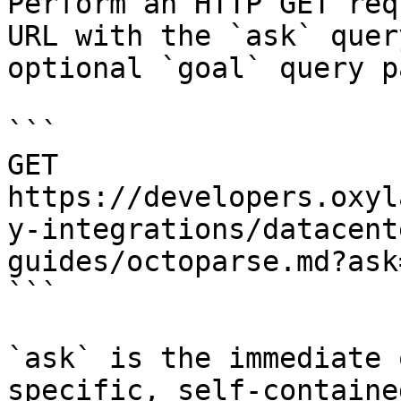
Perform an HTTP GET req
URL with the `ask` quer
optional `goal` query p
```

GET 
https://developers.oxyl
y-integrations/datacent
guides/octoparse.md?ask
```

`ask` is the immediate 
specific, self-containe