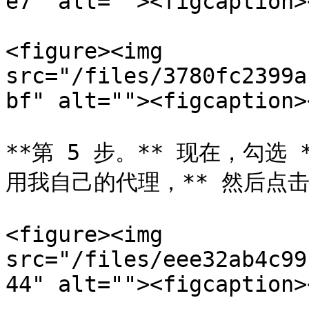
e7" alt=""><figcaption>
<figure><img 
src="/files/3780fc2399a
bf" alt=""><figcaption>
**第 5 步。** 现在，勾选
用我自己的代理，** 然后点击 *
<figure><img 
src="/files/eee32ab4c99
44" alt=""><figcaption>