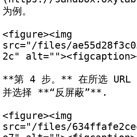
为例。

<figure><img 
src="/files/ae55d28f3c0
2c" alt=""><figcaption>
**第 4 步。** 在所选 UR
并选择 **“反屏蔽”**.

<figure><img 
src="/files/634ffafe2ce