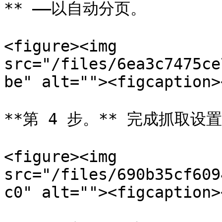
** ——以自动分页。

<figure><img 
src="/files/6ea3c7475ce
be" alt=""><figcaption>
**第 4 步。** 完成抓取设置并
<figure><img 
src="/files/690b35cf609
c0" alt=""><figcaption>