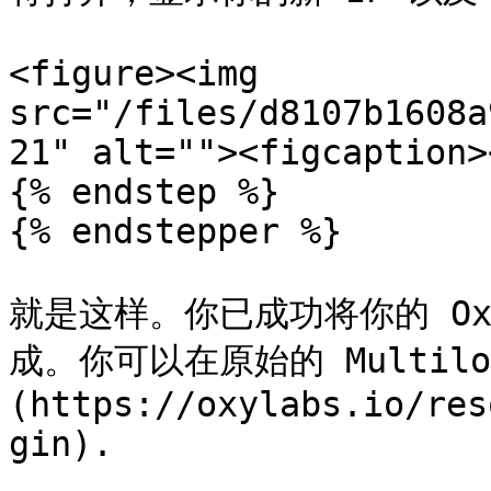
<figure><img 
src="/files/d8107b1608a
21" alt=""><figcaption>
{% endstep %}

{% endstepper %}

就是这样。你已成功将你的 Oxyl
成。你可以在原始的 Multilo
(https://oxylabs.io/res
gin).
