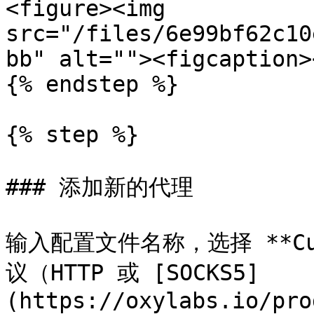
<figure><img 
src="/files/6e99bf62c10
bb" alt=""><figcaption>
{% endstep %}

{% step %}

### 添加新的代理

输入配置文件名称，选择 **Cu
议（HTTP 或 [SOCKS5]
(https://oxylabs.io/pro