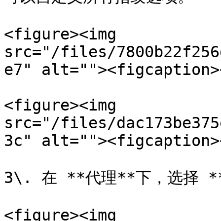
<figure><img 
src="/files/7800b22f256
e7" alt=""><figcaption>
<figure><img 
src="/files/dac173be375
3c" alt=""><figcaption>
3\. 在 **代理**下，选择 *
<figure><img 