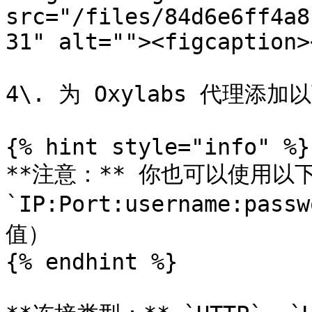
src="/files/84d6e6ff4a8
31" alt=""><figcaption>
4\. 为 Oxylabs 代理添加
{% hint style="info" %}

**注意：** 你也可以使用以
`IP:Port:username:pas
值）

{% endhint %}
