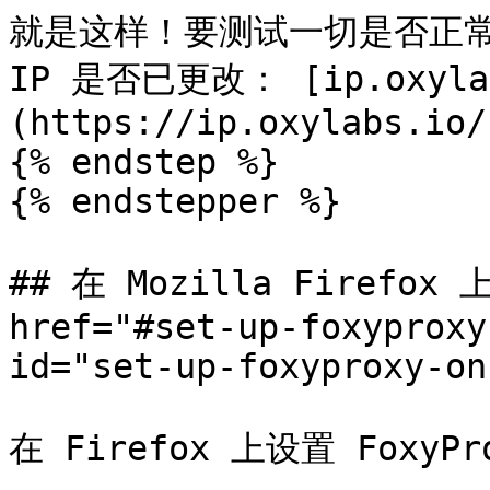
就是这样！要测试一切是否正常
IP 是否已更改： [ip.oxyla
(https://ip.oxylabs.io/)
{% endstep %}

{% endstepper %}

## 在 Mozilla Firefox 上
href="#set-up-foxyproxy
id="set-up-foxyproxy-on
在 Firefox 上设置 FoxyP