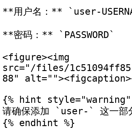
**用户名：** `user-USERNA
**密码：** `PASSWORD`

<figure><img 
src="/files/1c51094ff85
88" alt=""><figcaption>
{% hint style="warning" 
请确保添加 `user-` 这一部
{% endhint %}
