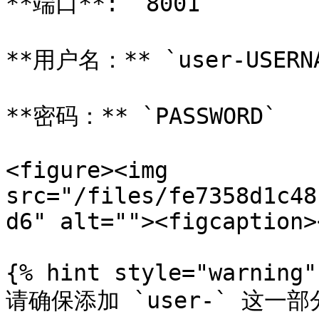
**端口**: `8001`

**用户名：** `user-USERNA
**密码：** `PASSWORD`

<figure><img 
src="/files/fe7358d1c48
d6" alt=""><figcaption>
{% hint style="warning" 
请确保添加 `user-` 这一部