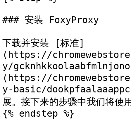
### 安装 FoxyProxy

下载并安装 [标准]
(https://chromewebstore
y/gcknhkkoolaabfmlnjon
(https://chromewebstore
y-basic/dookpfaalaaapp
展。接下来的步骤中我们将使用
{% endstep %}
