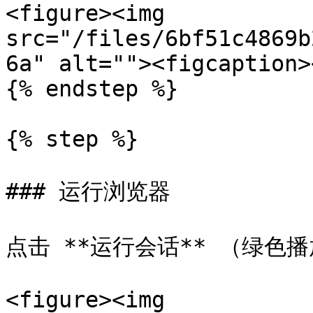
<figure><img 
src="/files/6bf51c4869b
6a" alt=""><figcaption>
{% endstep %}

{% step %}

### 运行浏览器

点击 **运行会话** （绿色
<figure><img 