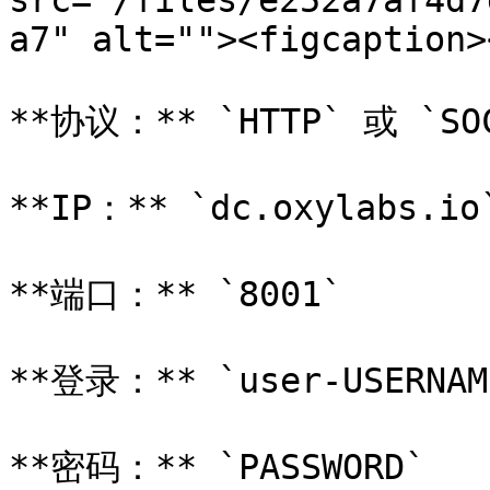
src="/files/e252a7af4d7
a7" alt=""><figcaption>
**协议：** `HTTP` 或 `SOC
**IP：** `dc.oxylabs.io`
**端口：** `8001`

**登录：** `user-USERNAME
**密码：** `PASSWORD`
