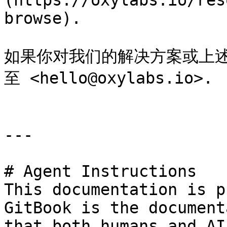
(https://oxylabs.io/res
browse).

如果你对我们的解决方案或上
至 <hello@oxylabs.io>.

---

# Agent Instructions

This documentation is p
GitBook is the document
that both humans and AI