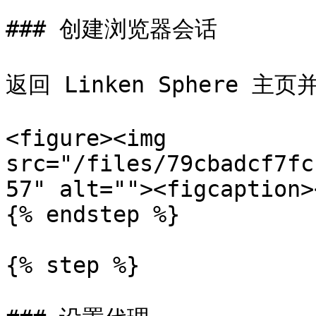
### 创建浏览器会话

返回 Linken Sphere 主页
<figure><img 
src="/files/79cbadcf7fc
57" alt=""><figcaption>
{% endstep %}

{% step %}
