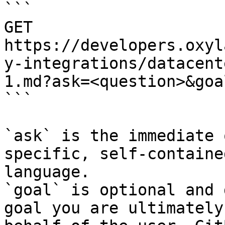
```

GET 
https://developers.oxyl
y-integrations/datacent
1.md?ask=<question>&goa
```

`ask` is the immediate 
specific, self-containe
language.

`goal` is optional and 
goal you are ultimately