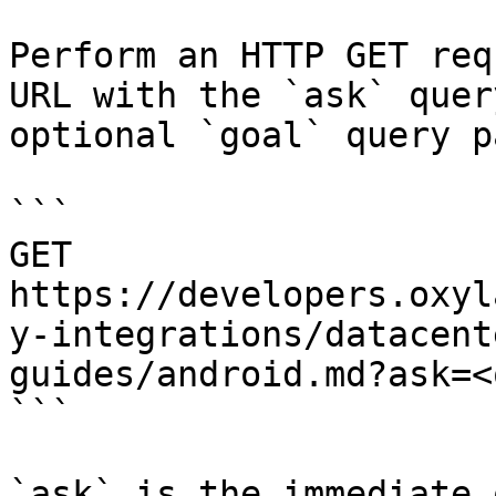
Perform an HTTP GET req
URL with the `ask` quer
optional `goal` query p
```

GET 
https://developers.oxyl
y-integrations/datacent
guides/android.md?ask=<
```

`ask` is the immediate 