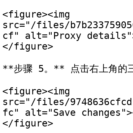
<figure><img 
src="/files/b7b23375905
cf" alt="Proxy details"
</figure>

**步骤 5。** 点击右上角的
<figure><img 
src="/files/9748636cfcd
fc" alt="Save changes">
</figure>
