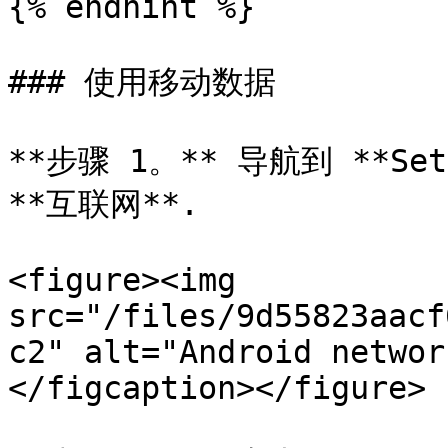
{% endhint %}

### 使用移动数据

**步骤 1。** 导航到 **Set
**互联网**.

<figure><img 
src="/files/9d55823aacf
c2" alt="Android networ
</figcaption></figure>
