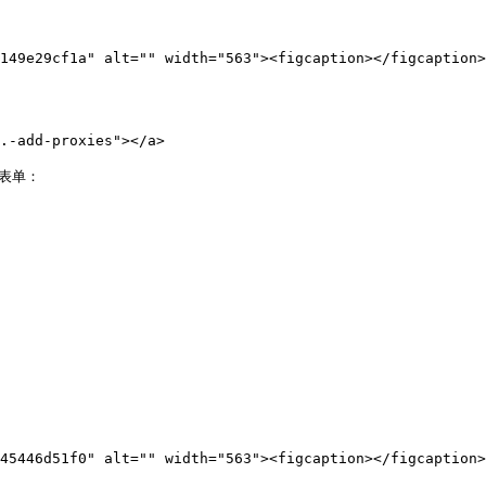
149e29cf1a" alt="" width="563"><figcaption></figcaption>
add-proxies"></a>

表单：

45446d51f0" alt="" width="563"><figcaption></figcaption>