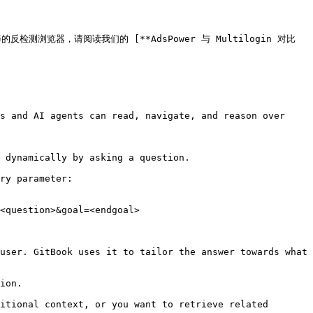
要选择的反检测浏览器，请阅读我们的 [**AdsPower 与 Multilogin 对比
s and AI agents can read, navigate, and reason over 
 dynamically by asking a question.

ry parameter:

<question>&goal=<endgoal>

user. GitBook uses it to tailor the answer towards what 
ion.

itional context, or you want to retrieve related 