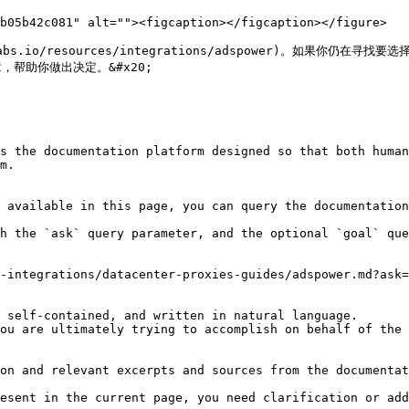
b05b42c081" alt=""><figcaption></figcaption></figure>

abs.io/resources/integrations/adspower)。如果你仍在寻找
) 文章，帮助你做出决定。&#x20;

s the documentation platform designed so that both human
m.

 available in this page, you can query the documentation
h the `ask` query parameter, and the optional `goal` que
-integrations/datacenter-proxies-guides/adspower.md?ask=
 self-contained, and written in natural language.

ou are ultimately trying to accomplish on behalf of the 
on and relevant excerpts and sources from the documentat
esent in the current page, you need clarification or add