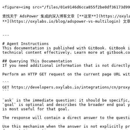
<figure><img src="/files/01e9146d6cca855f2be0df36173d99
查找关于 AdsPower 集成的深入博客文章 [**这里**](https://oxyl
**](https://oxylabs.io/blog/adspower-vs-multilogin
---

# Agent Instructions

This documentation is published with GitBook. GitBook i
technical content effectively. Learn more at gitbook.co
## Querying This Documentation

If you need additional information that is not directly
Perform an HTTP GET request on the current page URL wit
```

GET https://developers.oxylabs.io/integrations/cn/proxy
```

`ask` is the immediate question: it should be specific,
`goal` is optional and describes the broader end goal y
is most useful for that goal.

The response will contain a direct answer to the questi
Use this mechanism when the answer is not explicitly pr