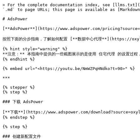
> For the complete documentation index, see [llms.txt](
`.md` to page URLs; this page is available as [Markdown
# AdsPower

[**AdsPower**](https://www.adspower.com/pricing?s
按照下面的分步指南，了解如何配置 [**数据中心代理**](https://oxylab
{% hint style="warning" %}

**注意：** 本指南中提供的一些截图展示的是使用 住宅代理 的设置过程
{% endhint %}

{% embed url="<https://youtu.be/NmWZPqHNdko?t=90>" %}

***

{% stepper %}

{% step %}

### 下载 AdsPower

[**下载**](https://www.adspower.com/download?source=
{% endstep %}

{% step %}

### 创建新配置文件
