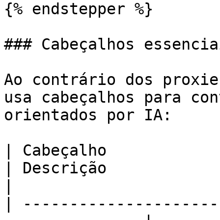
{% endstepper %}

### Cabeçalhos essenciai
Ao contrário dos proxie
usa cabeçalhos para con
orientados por IA:

| Cabeçalho                 | Valor        
| Descrição                                                                           
|

| ---------------------