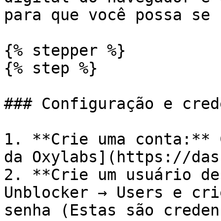
para que você possa se 
{% stepper %}

{% step %}

### Configuração e cred
1. **Crie uma conta:** 
da Oxylabs](https://das
2. **Crie um usuário de
Unblocker → Users e cri
senha (Estas são creden