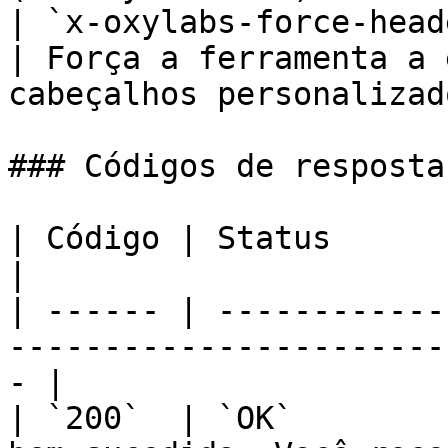
| `x-oxylabs-force-headers` | `1`            
| Força a ferramenta a 
cabeçalhos personalizad
### Códigos de resposta
| Código | Status                | Descrição         
|

| ------ | ------------
-----------------------
- |

| `200`  | `OK`        