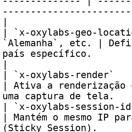
-------------- | ------
-----------------------
|

| `x-oxylabs-geo-locati
`Alemanha`, etc. | Defi
país específico.                                       
|

| `x-oxylabs-render`        | `ht
| Ativa a renderização 
uma captura de tela.   
| `x-oxylabs-session-id`    | `A
| Mantém o mesmo IP par
(Sticky Session).      