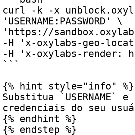
curl -k -x unblock.oxyl
'USERNAME:PASSWORD' \

'https://sandbox.oxylab
-H 'x-oxylabs-geo-locat
-H 'x-oxylabs-render: ht
```

{% hint style="info" %}

Substitua `USERNAME` e 
credenciais do seu usuár
{% endhint %}

{% endstep %}
