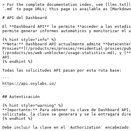
> For the complete documentation index, see [llms.txt](https://developers.oxylabs.io/llms.txt). Markdown versions of documentation pages are available by appending `.md` to page URLs; this page is available as [Markdown](https://developers.oxylabs.io/documentation/es/dashboard/dashboard-api.md).

# API del Dashboard

El **Dashboard API** le permite **acceder a las estadísticas de uso de su producto** de forma programática e integrar las métricas en sus sistemas internos. Esto permite generar informes automáticos y monitorizar el uso en tiempo real sin usar el panel de Oxylabs en la web.

{% hint style="info" %}
**Nota:** Dashboard API actualmente admite **Datacenter Proxies (DC**) y **Headless Browser (HB)**. También puede consultar las estadísticas de uso de [**Residential Proxies**](/products/es/proxies/residential-proxies/public-api.md), [**Mobile Proxies**](/products/es/proxies/mobile-proxies/public-api.md), [**Web Unblocker**](/products/es/web-unblocker/usage-statistics.md), y [**Web Scraper API**](/products/es/web-scraper-api/usage-and-billing/usage-statistics.md) con simples solicitudes API.
{% endhint %}

Todas las solicitudes API pasan por esta ruta base:

```
https://api.oxylabs.io/
```

## Autenticación

{% hint style="warning" %}
**Importante:** Para obtener su clave de Dashboard API, póngase en contacto con nuestro [**equipo de Atención al cliente**](mailto:support@oxylabs.io) . Una vez solicitada, la clave se generará y se le entregará directamente en el plazo de un día hábil.
{% endhint %}

Debe incluir la clave en el `Authorization` encabezado de cada solicitud usando el `Bearer` esquema.

```
Authorization: Bearer {YOUR_API_KEY}
```

## Puntos finales

Dashboard API incluye puntos finales para Descubrimiento de instancias de producto y Estadísticas de uso. Todas las respuestas se entregan en formato JSON.&#x20;

<table><thead><tr><th width="236.8125">Punto final</th><th>Descripción</th></tr></thead><tbody><tr><td><a href="#instance-discovery">Descubrimiento de instancias</a></td><td>La solicitud devuelve una lista paginada de instancias de producto a las que su cuenta está autorizada a acceder. Puede usar los IDs devueltos para filtrar resultados al llamar a otros puntos finales.</td></tr><tr><td><a href="#usage-statistics">Estadísticas de uso</a></td><td>La solicitud devuelve estadísticas de uso agregadas por producto para las instancias de producto del cliente autenticado.</td></tr></tbody></table>

### Descubrimiento de instancias

```
GET /stats/v1/filters/instances
```

#### Parámetros de consulta

<table><thead><tr><th width="166">Parámetro</th><th width="268.0481770833333">Descripción</th><th>Tipo</th></tr></thead><tbody><tr><td><code>products[]</code></td><td>Filtrar por producto. Valores aceptados: <code>HB</code> (Headless Browser), <code>DC</code> (Datacenter Proxies), <code>null</code> (todos los productos).</td><td>Array de cadenas</td></tr><tr><td><code>page</code></td><td>Número de página. Predeterminado: <code>1</code>.</td><td>Entero</td></tr><tr><td><code>per_page</code></td><td>Resultados por página. Predeterminado: <code>100</code>. Máximo: <code>100</code>.</td><td>Entero</td></tr></tbody></table>

#### Ejemplo de solicitud

Para comenzar a filtrar datos, primero necesita identificar sus recursos específicos. El siguiente ejemplo muestra cómo listar sus instancias disponibles