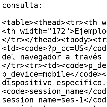
consulta:

<table><thead><tr><th w
<th width="172">Ejemplo
</tr></thead><tbody><tr
<td><code>?p_cc=US</cod
del navegador a través 
</tr><tr><td><code>p_de
p_device=mobile</code><
dispositivo específico.
<code>session_name</cod
session_name=ses-1</cod