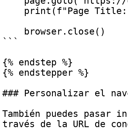
    page.goto('https://oxylabs.io/')

    print(f"Page Title: {page.title()}")

    browser.close()

```

{% endstep %}

{% endstepper %}

### Personalizar el nav
También puedes pasar in
través de la URL de con