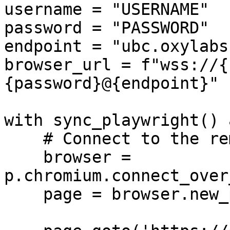
username = "USERNAME"

password = "PASSWORD"

endpoint = "ubc.oxylabs.
browser_url = f"wss://{
{password}@{endpoint}"

with sync_playwright() 
    # Connect to the remote Oxylabs browser

    browser = 
p.chromium.connect_over
    page = browser.new_page()
