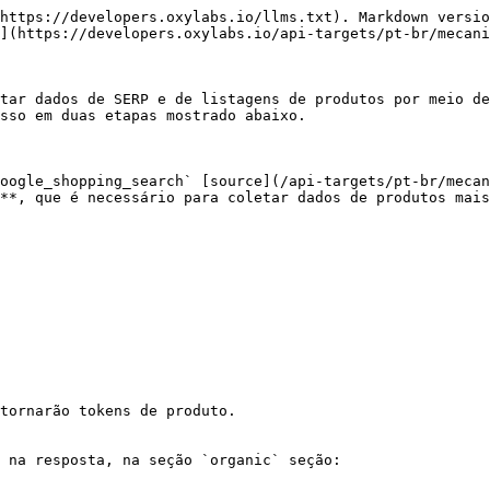
https://developers.oxylabs.io/llms.txt). Markdown versio
](https://developers.oxylabs.io/api-targets/pt-br/mecani
tar dados de SERP e de listagens de produtos por meio de
sso em duas etapas mostrado abaixo.

oogle_shopping_search` [source](/api-targets/pt-br/mecan
**, que é necessário para coletar dados de produtos mais
tornarão tokens de produto.

 na resposta, na seção `organic` seção:
