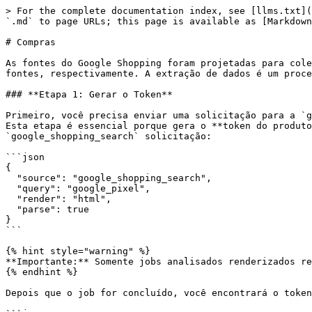
> For the complete documentation index, see [llms.txt](
`.md` to page URLs; this page is available as [Markdown
# Compras

As fontes do Google Shopping foram projetadas para cole
fontes, respectivamente. A extração de dados é um proce
### **Etapa 1: Gerar o Token**

Primeiro, você precisa enviar uma solicitação para a `g
Esta etapa é essencial porque gera o **token do produto
`google_shopping_search` solicitação:

```json

{

  "source": "google_shopping_search",

  "query": "google_pixel",

  "render": "html",

  "parse": true

}

```

{% hint style="warning" %}

**Importante:** Somente jobs analisados renderizados re
{% endhint %}

Depois que o job for concluído, você encontrará o token