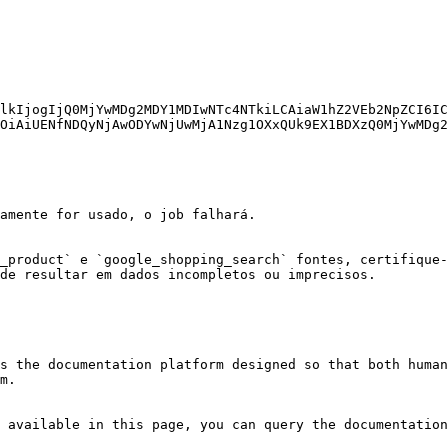
lkIjogIjQ0MjYwMDg2MDY1MDIwNTc4NTkiLCAiaW1hZ2VEb2NpZCI6IC
OiAiUENfNDQyNjAwODYwNjUwMjA1Nzg1OXxQUk9EX1BDXzQ0MjYwMDg2
amente for usado, o job falhará.

_product` e `google_shopping_search` fontes, certifique-
de resultar em dados incompletos ou imprecisos.

s the documentation platform designed so that both human
m.

 available in this page, you can query the documentation