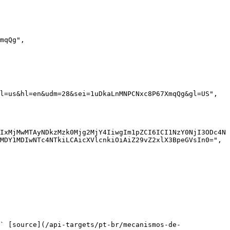
IxMjMwMTAyNDkzMzk0Mjg2MjY4IiwgIm1pZCI6ICI1NzY0NjI3ODc4N
MDY1MDIwNTc4NTkiLCAicXVlcnkiOiAiZ29vZ2xlX3BpeGVsIn0=",

` [source](/api-targets/pt-br/mecanismos-de-