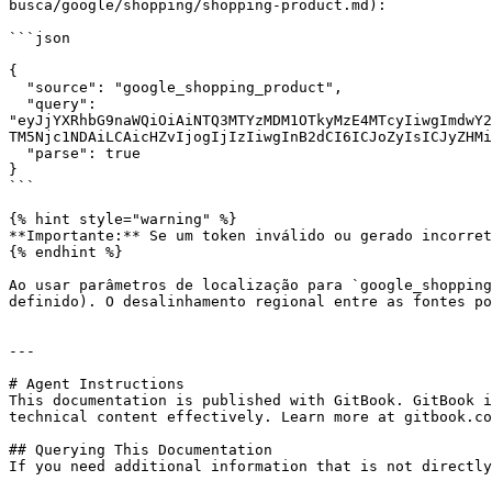
busca/google/shopping/shopping-product.md):

```json

{

  "source": "google_shopping_product",

  "query": 
"eyJjYXRhbG9naWQiOiAiNTQ3MTYzMDM1OTkyMzE4MTcyIiwgImdwY2
TM5Njc1NDAiLCAicHZvIjogIjIzIiwgInB2dCI6ICJoZyIsICJyZHMi
  "parse": true

}

```

{% hint style="warning" %}

**Importante:** Se um token inválido ou gerado incorret
{% endhint %}

Ao usar parâmetros de localização para `google_shopping
definido). O desalinhamento regional entre as fontes po
---

# Agent Instructions

This documentation is published with GitBook. GitBook i
technical content effectively. Learn more at gitbook.co
## Querying This Documentation

If you need additional information that is not directly