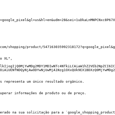
lkIjogIjQ0MjYwMDg2MDY1MDIwNTc4NTkiLCAiaW1hZ2VEb2NpZCI6IC
OiAiUENfNDQyNjAwODYwNjUwMjA1Nzg1OXxQUk9EX1BDXzQ0MjYwMDg2
s representa um único resultado orgânico.

uperar informações de produto ou de preço.

erado na sua solicitação para a `google_shopping_product