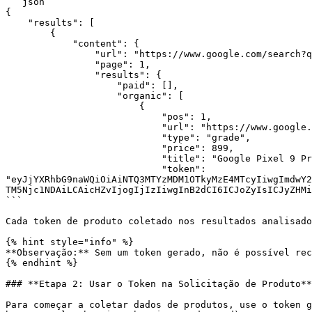
```json

{

    "results": [

        {

            "content": {

                "url": "https://www.google.com/search?q=google_pixel&gl=us&hl=en&udm=28&sei=1uDkaLnMNPCNxc8P67XmqQg",

                "page": 1,

                "results": {

                    "paid": [],

                    "organic": [

                        {

                            "pos": 1,

                            "url": "https://www.google.com/shopping/product/547163035992318172?q=google_pixel&gl=us&hl=en&udm=28&sei=1uDkaLnMNPCNxc8P67XmqQg&gl=US",

                            "type": "grade",

                            "price": 899,

                            "title": "Google Pixel 9 Pro XL",

                            "token": 
"eyJjYXRhbG9naWQiOiAiNTQ3MTYzMDM1OTkyMzE4MTcyIiwgImdwY2
TM5Njc1NDAiLCAicHZvIjogIjIzIiwgInB2dCI6ICJoZyIsICJyZHMi
```

Cada token de produto coletado nos resultados analisado
{% hint style="info" %}

**Observação:** Sem um token gerado, não é possível rec
{% endhint %}

### **Etapa 2: Usar o Token na Solicitação de Produto**

Para começar a coletar dados de produtos, use o token g