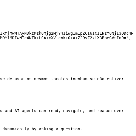
IxMjMwMTAyNDkzMzk0Mjg2MjY4IiwgIm1pZCI6ICI1NzY0NjI3ODc4N
MDY1MDIwNTc4NTkiLCAicXVlcnkiOiAiZ29vZ2xlX3BpeGVsIn0=",

se de usar os mesmos locales (nenhum se não estiver 
s and AI agents can read, navigate, and reason over 
 dynamically by asking a question.
