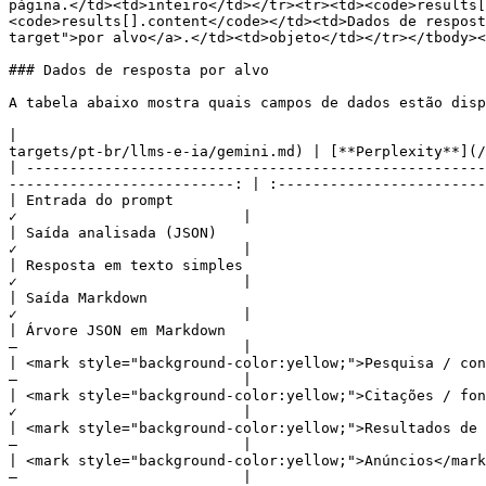
página.</td><td>inteiro</td></tr><tr><td><code>results[
<code>results[].content</code></td><td>Dados de respost
target">por alvo</a>.</td><td>objeto</td></tr></tbody><
### Dados de resposta por alvo

A tabela abaixo mostra quais campos de dados estão disp
|                                                      
targets/pt-br/llms-e-ia/gemini.md) | [**Perplexity**](/
| -----------------------------------------------------
--------------------------: | :------------------------
| Entrada do prompt                                              
✓                          |                           
| Saída analisada (JSON)                                         
✓                          |                           
| Resposta em texto simples                                      
✓                          |                           
| Saída Markdown                                                 
✓                          |                           
| Árvore JSON em Markdown                                        
–                          |                           
| <mark style="background-color:yellow;">Pesquisa / consultas rel
–                          |                           
| <mark style="background-color:yellow;">Citações / fontes</mark>
✓                          |                           
| <mark style="background-color:yellow;">Resultados de compras</m
–                          |                           
| <mark style="background-color:yellow;">Anúncios</mark>         
–                          |                           