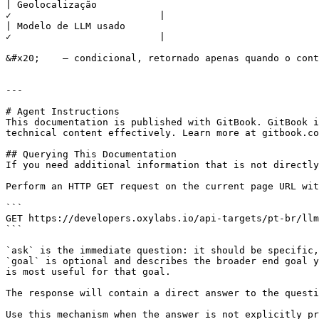
| Geolocalização                                                 
✓                          |                           
| Modelo de LLM usado                                            
✓                          |                           
&#x20;    – condicional, retornado apenas quando o cont
---

# Agent Instructions

This documentation is published with GitBook. GitBook i
technical content effectively. Learn more at gitbook.co
## Querying This Documentation

If you need additional information that is not directly
Perform an HTTP GET request on the current page URL wit
```

GET https://developers.oxylabs.io/api-targets/pt-br/llm
```

`ask` is the immediate question: it should be specific,
`goal` is optional and describes the broader end goal y
is most useful for that goal.

The response will contain a direct answer to the questi
Use this mechanism when the answer is not explicitly pr