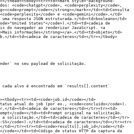
></thead><tbody><tr><td><mark style="background-
dos: <code>chatgpt</code>, <code>perplexity</code>, 
g><code>prompt</code></strong></mark></td><td>Consulta 
<code>perplexity</code> e <code>gemini</code>.</td>
 uma resposta JSON estruturada.</td><td>booleano</td>
ode>"United States"</code>).</td><td>cadeia de 
is do navegador ao renderizar JavaScript. <a 
>Mais informações</strong></a>.</td><td>objeto</td>
b.</td><td>cadeia de caracteres</td></tr></tbody>
nder` no seu payload de solicitação.

 cada alvo é encontrado em `results[].content` 
><tbody><tr><td><code>job.id</code></td>
tatus atual do job (por ex., <code>concluído</code>).
r.</td><td>cadeia de caracteres</td></tr><tr><td>
ompt</code></td><td>Prompt original na solicitação.
 a solicitação.</td><td>cadeia de caracteres</td></tr>
:SS</code>).</td><td>cadeia de caracteres</td></tr><tr>
s</td></tr><tr><td><code>results[].job_id</code></td>
</code></td><td>Código de status HTTP da captura da 