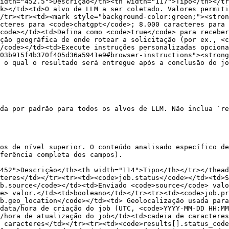
idth="452.5">Descrição</th><th width="117">Tipo</th></tr
k></td><td>O alvo de LLM a ser coletado. Valores permiti
/tr><tr><td><mark style="background-color:green;"><stron
cteres para <code>chatgpt</code>; 8.000 caracteres para 
code></td><td>Defina como <code>true</code> para receber
ção geográfica de onde rotear a solicitação (por ex., <c
/code></td><td>Execute instruções personalizadas opciona
03b915f4b370f405d36a5941e9#browser-instructions"><strong
 o qual o resultado será entregue após a conclusão do jo
da por padrão para todos os alvos de LLM. Não inclua `re
os de nível superior. O conteúdo analisado específico de
ferência completa dos campos).

"452">Descrição</th><th width="114">Tipo</th></tr></thead
teres</td></tr><tr><td><code>job.status</code></td><td>S
b.source</code></td><td>Enviado <code>source</code> valo
e> valor.</td><td>booleano</td></tr><tr><td><code>job.pr
b.geo_location</code></td><td> Geolocalização usada para
data/hora de criação do job (UTC, <code>YYYY-MM-DD HH:MM
/hora de atualização do job</td><td>cadeia de caractere
 caracteres</td></tr><tr><td><code>results[].status_code