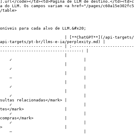
].url</code></td><td>Página de LLM de destino.</td><td>c
a do LLM. Os campos variam <a href="/pages/c60a15e302fc5
/table>

oníveis para cada alvo de LLM.&#x20;

                           | [**ChatGPT**](/api-targets/
api-targets/pt-br/llms-e-ia/perplexity.md) |

-------------------------- | :--------------------------
----------------------------------: |

                 |                            ✓                    
    ✓                              |

                 |                            ✓                    
    ✓                              |

                 |                            ✓                    
    –                              |

                 |                            ✓                    
    ✓                              |

                 |                            ✓                    
    ✓                              |

acionadas</mark> |                            ✓                    
    ✓                              |

                 |                            ✓                    
    ✓                              |

ark>             |                            ✓                    
    ✓                              |

                 |                            ✓                    
    –                              |
