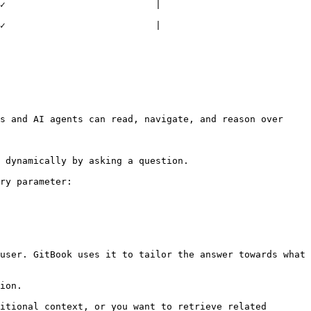
       |                           
       |                           
s and AI agents can read, navigate, and reason over 
 dynamically by asking a question.

ry parameter:

user. GitBook uses it to tailor the answer towards what 
ion.

itional context, or you want to retrieve related 