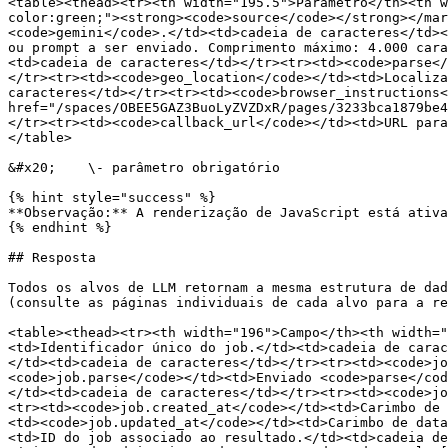
<table><thead><tr><th width="195.5">Parâmetro</th><th w
color:green;"><strong><code>source</code></strong></mar
<code>gemini</code>.</td><td>cadeia de caracteres</td><
ou prompt a ser enviado. Comprimento máximo: 4.000 cara
<td>cadeia de caracteres</td></tr><tr><td><code>parse</
</tr><tr><td><code>geo_location</code></td><td>Localiza
caracteres</td></tr><tr><td><code>browser_instructions<
href="/spaces/OBEE5GAZ3BuoLyZVZDxR/pages/3233bca1879be4
</tr><tr><td><code>callback_url</code></td><td>URL para
</table>

&#x20;    \- parâmetro obrigatório

{% hint style="success" %}

**Observação:** A renderização de JavaScript está ativa
{% endhint %}

## Resposta

Todos os alvos de LLM retornam a mesma estrutura de dad
(consulte as páginas individuais de cada alvo para a re
<table><thead><tr><th width="196">Campo</th><th width=
<td>Identificador único do job.</td><td>cadeia de carac
</td><td>cadeia de caracteres</td></tr><tr><td><code>jo
<code>job.parse</code></td><td>Enviado <code>parse</cod
</td><td>cadeia de caracteres</td></tr><tr><td><code>jo
<tr><td><code>job.created_at</code></td><td>Carimbo de 
<td><code>job.updated_at</code></td><td>Carimbo de data
<td>ID do job associado ao resultado.</td><td>cadeia de