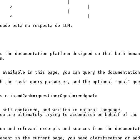
                 |                            ✓                    
    ✓                              |

                 |                            ✓                    
    ✓                              |

eúdo está na resposta do LLM.

s the documentation platform designed so that both human
m.

 available in this page, you can query the documentation
h the `ask` query parameter, and the optional `goal` que
s-e-ia.md?ask=<question>&goal=<endgoal>

 self-contained, and written in natural language.

ou are ultimately trying to accomplish on behalf of the 
on and relevant excerpts and sources from the documentat
esent in the current page, you need clarification or add