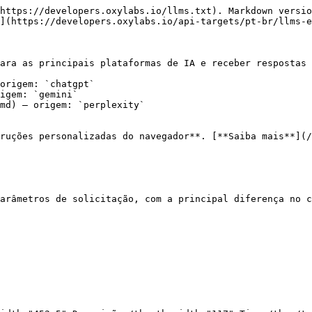
https://developers.oxylabs.io/llms.txt). Markdown versio
](https://developers.oxylabs.io/api-targets/pt-br/llms-e
ara as principais plataformas de IA e receber respostas 
origem: `chatgpt`

igem: `gemini`

md) – origem: `perplexity`

ruções personalizadas do navegador**. [**Saiba mais**](/
arâmetros de solicitação, com a principal diferença no c