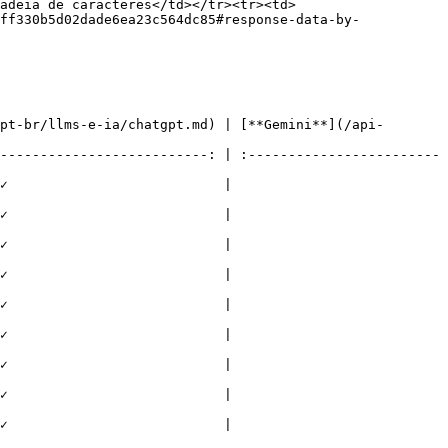
adeia de caracteres</td></tr><tr><td>
ff330b5d02dade6ea23c564dc85#response-data-by-
pt-br/llms-e-ia/chatgpt.md) | [**Gemini**](/api-
--------------------------: | :------------------------
       |                           
       |                           
       |                           
       |                           
       |                           
       |                           
       |                           
       |                           
       |                           