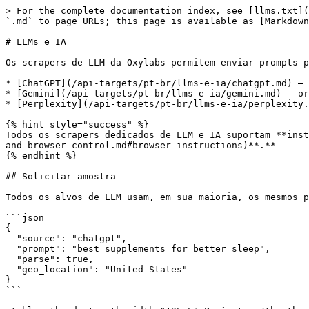
> For the complete documentation index, see [llms.txt](
`.md` to page URLs; this page is available as [Markdown
# LLMs e IA

Os scrapers de LLM da Oxylabs permitem enviar prompts p
* [ChatGPT](/api-targets/pt-br/llms-e-ia/chatgpt.md) – 
* [Gemini](/api-targets/pt-br/llms-e-ia/gemini.md) – or
* [Perplexity](/api-targets/pt-br/llms-e-ia/perplexity.
{% hint style="success" %}

Todos os scrapers dedicados de LLM e IA suportam **inst
and-browser-control.md#browser-instructions)**.**

{% endhint %}

## Solicitar amostra

Todos os alvos de LLM usam, em sua maioria, os mesmos p
```json

{

  "source": "chatgpt",

  "prompt": "best supplements for better sleep",

  "parse": true,

  "geo_location": "United States"

}

```
