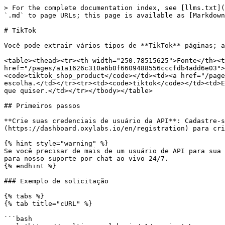
> For the complete documentation index, see [llms.txt](https://developers.oxylabs.io/llms.txt). Markdown versions of documentation pages are available by appending `.md` to page URLs; this page is available as [Markdown](https://developers.oxylabs.io/api-targets/pt-br/e-commerce/tiktok.md).

# TikTok

Você pode extrair vários tipos de **TikTok** páginas; abaixo está uma visão geral de todos os scrapers compatíveis e seus respectivos `source` valores.

<table><thead><tr><th width="250.78515625">Fonte</th><th>Descrição</th></tr></thead><tbody><tr><td><code>tiktok_shop_search</code></td><td><a href="/pages/a1a1626c310a6b0f6609488556cccfdb4add6e03"><strong>Página de busca</strong></a> para um termo de busca de sua escolha.</td></tr><tr><td><code>tiktok_shop_product</code></td><td><a href="/pages/f7172392a68a0981e5de3ff2b43cf6926d427e2a"><strong>Página de produto</strong></a> de um ID de produto de sua escolha.</td></tr><tr><td><code>tiktok</code></td><td>Envie qualquer TikTok Shop <a href="/pages/6e57c5ca8293afe94f5b04fb99d0869bb5432d4a"><strong>URL</strong></a> que quiser.</td></tr></tbody></table>

## Primeiros passos

**Crie suas credenciais de usuário da API**: Cadastre-se para uma avaliação gratuita ou compre o produto no [**painel da Oxylabs**](https://dashboard.oxylabs.io/en/registration) para criar suas credenciais de usuário da API (`USERNAME` e `PASSWORD`).

{% hint style="warning" %}
Se você precisar de mais de um usuário de API para sua conta, entre em contato com nosso [**suporte ao cliente**](mailto:support@oxylabs.io) ou envie uma mensagem para nosso suporte por chat ao vivo 24/7.
{% endhint %}

### Exemplo de solicitação

{% tabs %}
{% tab title="cURL" %}

```bash
curl 'https://realtime.oxylabs.io/v1/queries' \
--user "USERNAME:PASSWORD" \
-H "Content-Type: application/json" \
-d '{
        "source": "tiktok_shop_product",
        "product_id": "1731541214379741272"
    }'
```

{% endtab %}

{% tab title="Python" %}

```python
import requests
from pprint import pprint

# Estruture o payload.
payload = {
    'source': 'tiktok_shop_product',
    'product_id': '1731541214379741272'
}

# Obtenha a resposta.
response = requests.request(
    'POST',
    'https://realtime.oxylabs.io/v1/queries',
    auth=('USERNAME', 'PASSWORD'),
    json=payload,
)

# Imprima a resposta formatada em stdout.
pprint(response.json())
```

{% endtab %}

{% tab title="Node.js" %}

```javascript
const https = require("https");

const username = "USERNAME";
const password = "PASSWORD";
const body = {
    source: "tiktok_shop_product",
    product_id: "1731541214379741272",
};

const options = {
    hostname: "realtime.oxylabs.io",
    path: "/v1/queries",
    method: "POST",
    headers: {
        "Content-Type": "application/json",
        Authorization:
            "Basic " + Buffer.from(`${username}:${password}`).toString("base64"),
    },
};

const request = https.request(options, (response) => {
    let data = "";

    response.on("data", (chunk) => {
        data += chunk;
    });

    response.on("end", () => {
        const responseData = JSON.parse(data);
        console.log(JSON.stringify(responseData, null, 2));
    });
});

request.on("error", (error) => {
    console.error("Error:", error);
});

request.write(JSON.stringify(body));
request.end();
```

{% endtab %}

{% tab title="PHP" %}

```php
<?php

$params = array(