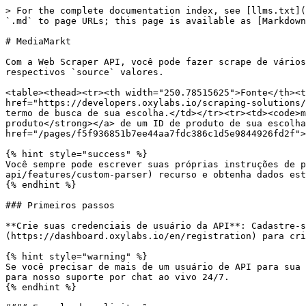
> For the complete documentation index, see [llms.txt](https://developers.oxylabs.io/llms.txt). Markdown versions of documentation pages are available by appending `.md` to page URLs; this page is available as [Markdown](https://developers.oxylabs.io/api-targets/pt-br/e-commerce/mediamarkt.md).

# MediaMarkt

Com a Web Scraper API, você pode fazer scrape de vários tipos de **MediaMarkt** páginas; abaixo está uma visão geral de todos os scrapers compatíveis e seus respectivos `source` valores.

<table><thead><tr><th width="250.78515625">Fonte</th><th>Descrição</th></tr></thead><tbody><tr><td><code>mediamarkt_search</code></td><td><a href="https://developers.oxylabs.io/scraping-solutions/web-scraper-api/targets/european-e-commerce/mediamarkt/search"><strong>Página de busca</strong></a> para um termo de busca de sua escolha.</td></tr><tr><td><code>mediamarkt_product</code></td><td><a href="/pages/89a11bb0e0e48aab6b25e31e9b714f617ee284e7"><strong>Página de produto</strong></a> de um ID de produto de sua escolha.</td></tr><tr><td><code>mediamarkt</code></td><td>Envie qualquer MediaMarkt <a href="/pages/f5f936851b7ee44aa7fdc386c1d5e9844926fd2f"><strong>URL</strong></a> que quiser.</td></tr></tbody></table>

{% hint style="success" %}
Você sempre pode escrever suas próprias instruções de parsing com [**Custom Parser**](https://developers.oxylabs.io/scraping-solutions/web-scraper-api/features/custom-parser) recurso e obtenha dados estruturados.
{% endhint %}

### Primeiros passos

**Crie suas credenciais de usuário da API**: Cadastre-se para uma avaliação gratuita ou compre o produto no [**painel da Oxylabs**](https://dashboard.oxylabs.io/en/registration) para criar suas credenciais de usuário da API (`USERNAME` e `PASSWORD`).

{% hint style="warning" %}
Se você precisar de mais de um usuário de API para sua conta, entre em contato com nosso [**suporte ao cliente**](mailto:support@oxylabs.io) ou envie uma mensagem para nosso suporte por chat ao vivo 24/7.
{% endhint %}

#### Exemplo de solicitação

{% tabs %}
{% tab title="cURL" %}

```shell
curl 'https://realtime.oxylabs.io/v1/queries' \
--user 'USERNAME:PASSWORD' \
-H 'Content-Type: application/json' \
-d '{
        "source": "mediamarkt_search", 
        "query": "aspirador"
    }'
```

{% endtab %}

{% tab title="Python" %}

```python
import requests
from pprint import pprint


# Estruture o payload.
payload = {
    'source': 'mediamarkt_search',
    'query': 'aspirador'
}

# Obtenha a resposta.
response = requests.request(
    'POST',
    'https://realtime.oxylabs.io/v1/queries',
    auth=('USERNAME', 'PASSWORD'),
    json=payload
)

# Instead of response with job status and results url, this will return the
# JSON response with the result.
pprint(response.json())
```

{% endtab %}

{% tab title="Node.js" %}

```javascript
const https = require("https");

const username = "USERNAME";
const password = "PASSWORD";
const body = {
    source: "mediamarkt_search",
    query: "aspirador"
};

const options = {
    hostname: "realtime.oxylabs.io",
    path: "/v1/queries",
    method: "POST",
    headers: {
        "Content-Type": "application/json",
        Authorization:
            "Basic " + Buffer.from(`${username}:${password}`).toString("base64"),
    },
};

const request = https.request(options, (response) => {
    let data = "";

    response.on("data", (chunk) => {
