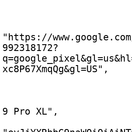
                        {
                            "po
                            
"https://www.google.com
992318172?
q=google_pixel&gl=us&hl
xc8P67XmqQg&gl=US",

                            "type": 
                            "price
                            "title": "Goog
9 Pro XL",

                            "t