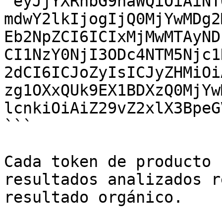
"eyJjYXRhbG9naWQiOiAiNT
mdwY2lkIjogIjQ0MjYwMDg2
Eb2NpZCI6ICIxMjMwMTAyND
CI1NzY0NjI3ODc4NTM5Njc1
2dCI6ICJoZyIsICJyZHMiOi
zg1OXxQUk9EX1BDXzQ0MjYw
lcnkiOiAiZ29vZ2xlX3BpeG
```

Cada token de producto 
resultados analizados r
resultado orgánico.
