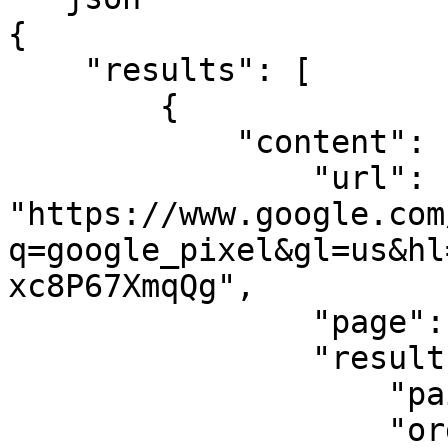
{

    "results": [

        {

            "content": {

                "url": 
"https://www.google.com
q=google_pixel&gl=us&hl
xc8P67XmqQg",

                "page": 1,

                "results": {

                    "paid": [],

                    "organic": [
