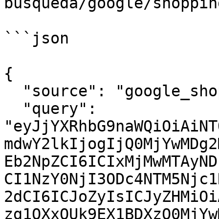
busqueda/google/shoppin
```json

{

  "source": "google_shopping_product",

  "query": 
"eyJjYXRhbG9naWQiOiAiNT
mdwY2lkIjogIjQ0MjYwMDg2
Eb2NpZCI6ICIxMjMwMTAyND
CI1NzY0NjI3ODc4NTM5Njc1
2dCI6ICJoZyIsICJyZHMiOi
zg1OXxQUk9EX1BDXzQ0MjYw