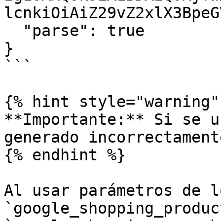
lcnkiOiAiZ29vZ2xlX3BpeG
  "parse": true

}

```

{% hint style="warning" 
**Importante:** Si se u
generado incorrectament
{% endhint %}

Al usar parámetros de l
`google_shopping_product