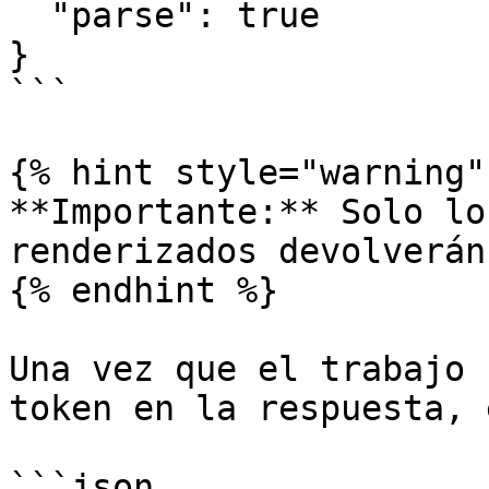
  "parse": true

}

```

{% hint style="warning" 
**Importante:** Solo lo
renderizados devolverán
{% endhint %}

Una vez que el trabajo 
token en la respuesta, 
```json
