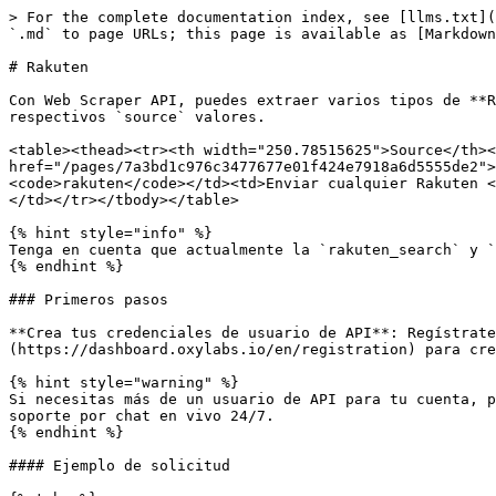
> For the complete documentation index, see [llms.txt](https://developers.oxylabs.io/llms.txt). Markdown versions of documentation pages are available by appending `.md` to page URLs; this page is available as [Markdown](https://developers.oxylabs.io/api-targets/es/comercio-electronico/rakuten.md).

# Rakuten

Con Web Scraper API, puedes extraer varios tipos de **Rakuten** de páginas; a continuación se muestra una descripción general de todos los scrapers compatibles y sus respectivos `source` valores.

<table><thead><tr><th width="250.78515625">Source</th><th>Descripción</th></tr></thead><tbody><tr><td><code>rakuten_search</code></td><td><a href="/pages/7a3bd1c976c3477677e01f424e7918a6d5555de2"><strong>Página de búsqueda</strong></a> para un término de búsqueda de tu elección.</td></tr><tr><td><code>rakuten</code></td><td>Enviar cualquier Rakuten <a href="/pages/6ca22e9445ade9acd44878b6b13bf05c1e3e73ac"><strong>URL</strong></a> de Mercado Libre que quieras.</td></tr></tbody></table>

{% hint style="info" %}
Tenga en cuenta que actualmente la `rakuten_search` y `rakuten` fuentes solo admiten el `com.tw` dominio de nivel superior.
{% endhint %}

### Primeros pasos

**Crea tus credenciales de usuario de API**: Regístrate para una prueba gratuita o compra el producto en el [**panel de Oxylabs**](https://dashboard.oxylabs.io/en/registration) para crear tus credenciales de usuario de API (`USERNAME` y `PASSWORD`).

{% hint style="warning" %}
Si necesitas más de un usuario de API para tu cuenta, ponte en contacto con nuestro [**soporte al cliente**](mailto:support@oxylabs.io) o envía un mensaje a nuestro soporte por chat en vivo 24/7.
{% endhint %}

#### Ejemplo de solicitud

{% tabs %}
{% tab title="cURL" %}

```shell
curl 'https://realtime.oxylabs.io/v1/queries' \
--user 'USERNAME:PASSWORD' \
-H 'Content-Type: application/json' \
-d '{
        "source": "rakuten_search", 
        "query": "iphone"
    }'
```

{% endtab %}

{% tab title="Python" %}

```python
import requests
from pprint import pprint


# Estructura la carga útil.
payload = {
    'source': 'rakuten_search',
    'query': 'iphone'
}

# Obtén la respuesta.
response = requests.request(
    'POST',
    'https://realtime.oxylabs.io/v1/queries',
    auth=('USERNAME', 'PASSWORD'),
    json=payload
)

# En lugar de una respuesta con el estado del trabajo y la URL de resultados, esto devolverá la
# respuesta JSON con el resultado.
pprint(response.json())
```

{% endtab %}

{% tab title="Node.js" %}

```javascript
const https = require("https");

const username = "USERNAME";
const password = "PASSWORD";
const body = {
    source: "rakuten_search",
    query: "iphone"
};

const options = {
    hostname: "realtime.oxylabs.io",
    path: "/v1/queries",
    method: "POST",
    headers: {
        "Content-Type": "application/json",
        Authorization:
            "Basic " + Buffer.from(`${username}:${password}`).toString("base64"),
    },
};

const request = https.request(options, (response) => {
    let data = "";

    response.on("data", (chunk) => {
        data += chunk;
    });

    response.on("end", () => {
        const responseData = JSON.parse(data);
        console.log(JSON.stringify(responseData, null, 2));
    });
});

request.on("error", (error) => {
    console.error("Error:", error);
});

request.write(JSON.stringify(body));
request.end();
```

{% e