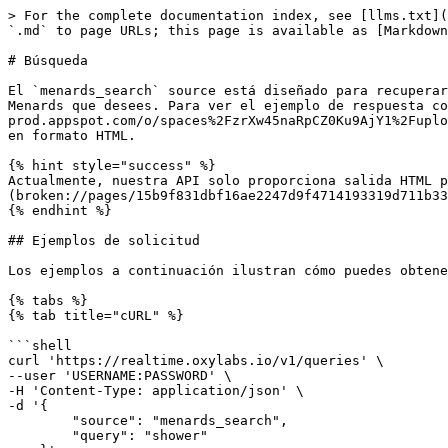
> For the complete documentation index, see [llms.txt](https://developers.oxylabs.io/llms.txt). Markdown versions of documentation pages are available by appending `.md` to page URLs; this page is available as [Markdown](https://developers.oxylabs.io/api-targets/es/comercio-electronico/menards/search.md).

# Búsqueda

El `menards_search` source está diseñado para recuperar páginas de resultados de búsqueda de Menards. Podemos devolver el HTML de cualquier página de búsqueda de Menards que desees. Para ver el ejemplo de respuesta con los datos recuperados, descarga [**esta salida de ejemplo**](https://files.gitbook.com/v0/b/gitbook-x-prod.appspot.com/o/spaces%2FzrXw45naRpCZ0Ku9AjY1%2Fuploads%2Fo9khxMOfYzsxtDZm5saF%2Fmenards_search.json?alt=media\&token=c73c4c2a-31ad-45e8-8091-f31e861c2f18) archivo en formato HTML.

{% hint style="success" %}
Actualmente, nuestra API solo proporciona salida HTML para este tipo de página. Sin embargo, puedes fácilmente [**crear tu propio analizador**](broken://pages/15b9f831dbf16ae2247d9f4714193319d711b330) si deseas obtener datos estructurados en JSON.
{% endhint %}

## Ejemplos de solicitud

Los ejemplos a continuación ilustran cómo puedes obtener un resultado de búsqueda de Menards.

{% tabs %}
{% tab title="cURL" %}

```shell
curl 'https://realtime.oxylabs.io/v1/queries' \
--user 'USERNAME:PASSWORD' \
-H 'Content-Type: application/json' \
-d '{
        "source": "menards_search", 
        "query": "shower"
    }'
```

{% endtab %}

{% tab title="Python" %}

```python
import requests
from pprint import pprint


# Estructura la carga útil.
payload = {
    'source': 'menards_search',
    'query': 'shower'
}

# Obtén la respuesta.
response = requests.request(
    'POST',
    'https://realtime.oxylabs.io/v1/queries',
    auth=('USERNAME', 'PASSWORD'),
    json=payload,
)

# En lugar de una respuesta con el estado del trabajo y la URL de resultados, esto devolverá la
# respuesta JSON con el resultado.
pprint(response.json())
```

{% endtab %}

{% tab title="Node.js" %}

```javascript
const https = require("https");

const username = "USERNAME";
const password = "PASSWORD";
const body = {
    source: "menards_search",
    query: "shower"
};

const options = {
    hostname: "realtime.oxylabs.io",
    path: "/v1/queries",
    method: "POST",
    headers: {
        "Content-Type": "application/json",
        Authorization:
            "Basic " + Buffer.from(`${username}:${password}`).toString("base64"),
    },
};

const request = https.request(options, (response) => {
    let data = "";

    response.on("data", (chunk) => {
        data += chunk;
    });

    response.on("end", () => {
        const responseData = JSON.parse(data);
        console.log(JSON.stringify(responseData, null, 2));
    });
});

request.on("error", (error) => {
    console.error("Error:", error);
});

request.write(JSON.stringify(body));
request.end();
```

{% endtab %}

{% tab title="HTTP" %}

```http
# Toda la cadena que envíes debe estar codificada en URL.

https://realtime.oxylabs.io/v1/queries?source=menards_search&query=shower&access_token=12345abcde
```

{% endtab %}

{% tab title="PHP" %}

```php
<?php

$params = array(
    'source' => 'menards_search',
    'query' => 'shower'
);

$ch = curl_init();

curl_setopt($ch, CURLOPT_URL, "https://realtime.oxylabs.io/v1/queries");
curl_setopt($ch, CURLOPT_RETURNTRA