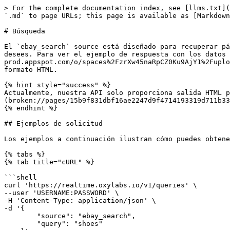
> For the complete documentation index, see [llms.txt](https://developers.oxylabs.io/llms.txt). Markdown versions of documentation pages are available by appending `.md` to page URLs; this page is available as [Markdown](https://developers.oxylabs.io/api-targets/es/comercio-electronico/ebay/search.md).

# Búsqueda

El `ebay_search` source está diseñado para recuperar páginas de resultados de búsqueda de eBay. Podemos devolver el HTML de cualquier **eBay** página de búsqueda que desees. Para ver el ejemplo de respuesta con los datos recuperados, descarga [**esta salida de ejemplo**](https://files.gitbook.com/v0/b/gitbook-x-prod.appspot.com/o/spaces%2FzrXw45naRpCZ0Ku9AjY1%2Fuploads%2F7sE6Yd3Rdcphkvi8dfZ4%2Febay_search.json?alt=media\&token=da9de308-a35d-4179-a001-80dde8ab7509) archivo en formato HTML.

{% hint style="success" %}
Actualmente, nuestra API solo proporciona salida HTML para este tipo de página. Sin embargo, puedes fácilmente [**crear tu propio analizador**](broken://pages/15b9f831dbf16ae2247d9f4714193319d711b330) si deseas obtener datos estructurados en JSON.
{% endhint %}

## Ejemplos de solicitud

Los ejemplos a continuación ilustran cómo puedes obtener un resultado de búsqueda de eBay.

{% tabs %}
{% tab title="cURL" %}

```shell
curl 'https://realtime.oxylabs.io/v1/queries' \
--user 'USERNAME:PASSWORD' \
-H 'Content-Type: application/json' \
-d '{
        "source": "ebay_search", 
        "query": "shoes"
    }'
```

{% endtab %}

{% tab title="Python" %}

```python
import requests
from pprint import pprint


# Estructura la carga útil.
payload = {
    'source': 'ebay_search',
    'query': 'shoes'
}

# Obtén la respuesta.
response = requests.request(
    'POST',
    'https://realtime.oxylabs.io/v1/queries',
    auth=('USERNAME', 'PASSWORD'),
    json=payload,
)

# En lugar de una respuesta con el estado del trabajo y la URL de resultados, esto devolverá la
# respuesta JSON con el resultado.
pprint(response.json())
```

{% endtab %}

{% tab title="Node.js" %}

```javascript
const https = require("https");

const username = "USERNAME";
const password = "PASSWORD";
const body = {
    source: "ebay_search",
    query: "shoes"
};

const options = {
    hostname: "realtime.oxylabs.io",
    path: "/v1/queries",
    method: "POST",
    headers: {
        "Content-Type": "application/json",
        Authorization:
            "Basic " + Buffer.from(`${username}:${password}`).toString("base64"),
    },
};

const request = https.request(options, (response) => {
    let data = "";

    response.on("data", (chunk) => {
        data += chunk;
    });

    response.on("end", () => {
        const responseData = JSON.parse(data);
        console.log(JSON.stringify(responseData, null, 2));
    });
});

request.on("error", (error) => {
    console.error("Error:", error);
});

request.write(JSON.stringify(body));
request.end();
```

{% endtab %}

{% tab title="HTTP" %}

```http
# Toda la cadena que envíes debe estar codificada en URL.

https://realtime.oxylabs.io/v1/queries?source=ebay_search&query=shoes&access_token=12345abcde
```

{% endtab %}

{% tab title="PHP" %}

```php
<?php

$params = array(
    'source' => 'ebay_search',
    'query' => 'shoes'
);

$ch = curl_init();

curl_setopt($ch, CURLOPT_URL, "https://realtime.oxylabs.io/v1/queries");
curl_setopt($ch, CURLOPT_RETURNTRANSFER, 1);
curl_setopt($ch, CURLOPT_P